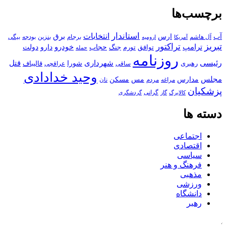
برچسب‌ها
استاندار
انتخابات
آب
برق
ارس
آل هاشم
برجام
بنزین
بودجه
آمریکا
بیگی
ارومیه
تبریز
تراکتور
ترامپ
خودرو
حجاب
دارو
جنگ
دولت
توافق
تورم
حمله
روزنامه
رئیسی
قتل
شهرداری
رهبری
شورا
قالیباف
عراقچی
ساقی
وحید خدادادی
مجلس
مسکن
مدارس
مس
مراغه
مردم
نان
پزشکیان
کالابرگ
گرانی
گاز
گردشگری
دسته ها
اجتماعی
اقتصادی
سیاسی
فرهنگ و هنر
مذهبی
ورزشی
دانشگاه
رهبر
کافه