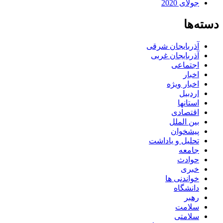
جولای 2020
دسته‌ها
آذربایجان شرقی
آذربایجان غربی
اجتماعی
اخبار
اخبار ویژه
اردبیل
استانها
اقتصادی
بین الملل
پیشخوان
تحلیل و یاداشت
جامعه
حوادث
خبری
خواندنی ها
دانشگاه
رهبر
سلامت
سلامتی