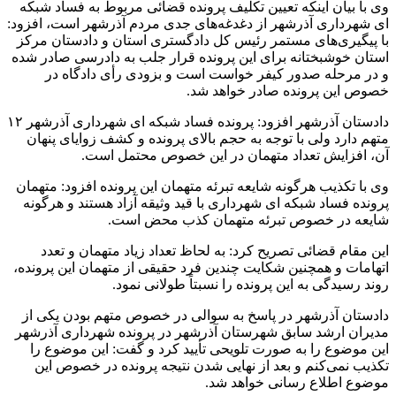
وی با بیان اینکه تعیین تکلیف پرونده قضائی مربوط به فساد شبکه
ای شهرداری آذرشهر از دغدغه‌های جدی مردم آذرشهر است، افزود:
با پیگیری‌های مستمر رئیس کل دادگستری استان و دادستان مرکز
استان خوشبختانه برای این پرونده قرار جلب به دادرسی صادر شده
و در مرحله صدور کیفر خواست است و بزودی رأی دادگاه در
خصوص این پرونده صادر خواهد شد.
دادستان آذرشهر افزود: پرونده فساد شبکه ای شهرداری آذرشهر ۱۲
متهم دارد ولی با توجه به حجم بالای پرونده و کشف زوایای پنهان
آن، افزایش تعداد متهمان در این خصوص محتمل است.
وی با تکذیب هرگونه شایعه تبرئه متهمان این پرونده افزود: متهمان
پرونده فساد شبکه ای شهرداری با قید وثیقه آزاد هستند و هرگونه
شایعه در خصوص تبرئه متهمان کذب محض است.
این مقام قضائی تصریح کرد: به لحاظ تعداد زیاد متهمان و تعدد
اتهامات و همچنین شکایت چندین فرد حقیقی از متهمان این پرونده،
روند رسیدگی به این پرونده را نسبتاً طولانی نمود.
دادستان آذرشهر در پاسخ به سوالی در خصوص متهم بودن یکی از
مدیران ارشد سابق شهرستان آذرشهر در پرونده شهرداری آذرشهر
این موضوع را به صورت تلویحی تأیید کرد و گفت: این موضوع را
تکذیب نمی‌کنم و بعد از نهایی شدن نتیجه پرونده در خصوص این
موضوع اطلاع رسانی خواهد شد.