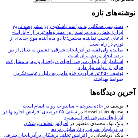
نوشته‌های تازه
دسترسی همگانی به مراسم باشکوه روز مشروطه تاریخ
ایران/ پخش زنده مراسم روز مشروطه تبریز از «آپارات»
ادعای عجیب نماینده مجلس: تا دو ماه آینده موج جدیدی از
تورم در راه است
نماینده ولی‌فقیه در آذربایجان شرقی: دشمن به دنبال از بین
بردن اتحاد مردم ایران است
استاندار آذربایجان شرقی: احیای دریاچه ارومیه به مشارکت
فراتر از دولت نیاز دارد
توقیف ۴۵۰ تن فرآورده خام دامی به دلیل رعایت نکردن
ضوابط بهداشتی
آخرین دیدگاه‌ها
یوسف
در
جاده سرچم – میاندوآب رو به اتمام است
Hossein fatemiparsa
در
سقف ۲۵ درصدی افزایش اجاره‌بها در
آذربایجان شرقی اجرا می‌شود
بابک بیک محمدی منصور
در
افزایش تخلف پزشکان
درآذربایجان شرقی و نارضایتی مردم
بابک آذربایجانی
در
افزایش تخلف پزشکان درآذربایجان شرقی