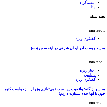
اینستاگرام
ایتا
تخته سیاه
1 min read
گفتگوی ویژه
محیط زیست آذربایجان شرقی در آینه سس (sas)
1 min read
اخبار ویژه
سیاسی
گفتگوی ویژه
محسن زنگنه: واقعیت این است نمی‌توانیم وزرا را بازخواست کنیم،
چون با آنها «بده بستان» داریم!
1 min read