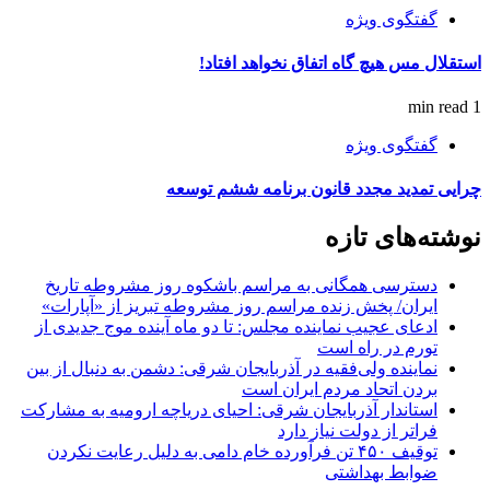
گفتگوی ویژه
استقلال مس هیچ گاه اتفاق نخواهد افتاد!
1 min read
گفتگوی ویژه
چرایی تمدید مجدد قانون برنامه ششم توسعه
نوشته‌های تازه
دسترسی همگانی به مراسم باشکوه روز مشروطه تاریخ
ایران/ پخش زنده مراسم روز مشروطه تبریز از «آپارات»
ادعای عجیب نماینده مجلس: تا دو ماه آینده موج جدیدی از
تورم در راه است
نماینده ولی‌فقیه در آذربایجان شرقی: دشمن به دنبال از بین
بردن اتحاد مردم ایران است
استاندار آذربایجان شرقی: احیای دریاچه ارومیه به مشارکت
فراتر از دولت نیاز دارد
توقیف ۴۵۰ تن فرآورده خام دامی به دلیل رعایت نکردن
ضوابط بهداشتی