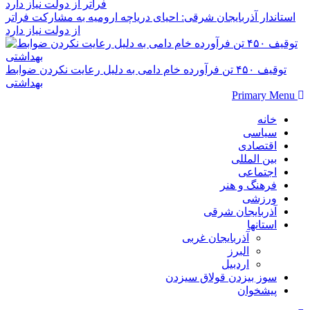
استاندار آذربایجان شرقی: احیای دریاچه ارومیه به مشارکت فراتر
از دولت نیاز دارد
توقیف ۴۵۰ تن فرآورده خام دامی به دلیل رعایت نکردن ضوابط
بهداشتی
Primary Menu
خانه
سیاسی
اقتصادی
بین المللی
اجتماعی
فرهنگ و هنر
ورزشی
آذربایجان شرقی
استانها
آذربایجان غربی
البرز
اردبیل
سوز بیزدن قولاق سیزدن
پیشخوان