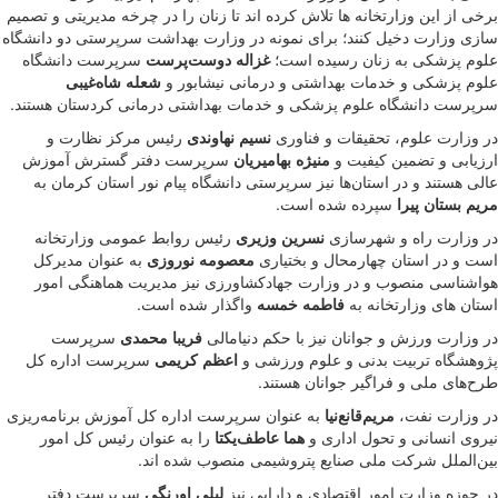
برخی از این وزارتخانه ها تلاش کرده اند تا زنان را در چرخه مدیریتی و تصمیم
سازی وزارت دخیل کنند؛ برای نمونه در وزارت بهداشت سرپرستی دو دانشگاه
علوم پزشکی به زنان رسیده است؛
غزاله دوست‌پرست
سرپرست دانشگاه
علوم پزشکی و خدمات بهداشتی و درمانی نیشابور و
شعله شاه‌غیبی
سرپرست دانشگاه علوم پزشکی و خدمات بهداشتی درمانی کردستان هستند.
در وزارت علوم، تحقیقات و فناوری
نسیم‌ نهاوندی
رئیس مرکز نظارت و
ارزیابی و تضمین کیفیت و
منیژه بهامیریان
سرپرست دفتر گسترش آموزش
عالی هستند و در استان‌ها نیز سرپرستی دانشگاه پیام نور استان کرمان به
مریم بستان پیرا
سپرده شده است.
در وزارت راه و شهرسازی
نسرین وزیری
رئیس روابط عمومی وزارتخانه
است و در استان چهارمحال و بختیاری
معصومه نوروزی
به عنوان مدیرکل
هواشناسی منصوب و در وزارت جهادکشاورزی نیز مدیریت هماهنگی امور
استان های وزارتخانه به
فاطمه خمسه
واگذار شده است.
در وزارت ورزش و جوانان نیز با حکم دنیامالی
فریبا محمدی
سرپرست
پژوهشگاه تربیت بدنی و علوم‌ ورزشی و
اعظم‌ کریمی
سرپرست اداره کل
طرح‌های ملی و فراگیر جوانان هستند.
در وزارت نفت،
مریم‌قانع‌نیا
به عنوان سرپرست اداره کل آموزش برنامه‌ریزی
نیروی انسانی و تحول اداری و
هما عاطف‌یکتا
را به عنوان رئیس کل امور
بین‌الملل شرکت ملی صنایع پتروشیمی منصوب شده اند.
در حوزه وزارت امور اقتصادی و دارایی نیز
لیلی اورنگی
سرپرست دفتر