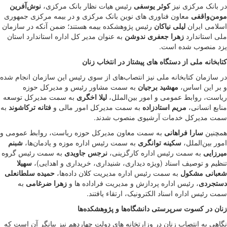
در بانک مرکزی نیز
کوثر یوسفی
رئیس هیات نظار بانک مرکزی،
نوش‌آفرین
مومن‌واقفی
معاون فناوری های نوین بانک مرکزی و در بیمه مرکزی جمهوری
اسلامی ایران
لیلی نیاکان
رئیس پژوهشکده بیمه هستند؛ ضمن آنکه در سازمان
ملی استاندارد
زهرا جعفری ندوشن
به عنوان مدیر کل اداره استاندارد استان
یزد منصوب شده است.
کتابخانه ملی از دستگاه های پیشتاز در انتخاب زنان
در سازمان کتابخانه ملی نیز انتصاب‌های از سوی رئیس این سازمان انجام شده
و بر این اساس،
مهشید برجیان
به سمت مشاور رئیس و مدیرکل حوزه
ریاست، روابط عمومی و امور بین‌الملل،
لیلا اخگری
به سمت مدیرکل توسعه
منابع انسانی،
مریم استادزاده
به سمت مدیرکل امور مالی و
فتانه ترکاشوند
به
سمت مدیرکل خدمات آرشیوی منصوب شدند.
همچنین
سارا فراهانی
به سمت معاون مدیرکل حوزه ریاست، روابط عمومی و
امور بین‌الملل،
سکینه توانگری
به سمت رئیس اداره موزه و یادمان‌ها،
شبنم
میرزایی
به سمت رئیس اداره کارگزینی،
نرجس جاویدی
به سمت رئیس گروه
تنظیم و توصیف اسناد (ویژه دیداری، شنیداری، خریداری و اهدایی)،
سهیلا
شعبانی مشکول
به سمت رئیس اداره مدیریت کلان داده‌ها،
حمیده سلطانعلی
دستجردی
، رئیس اداره پردازش و مدیریت فراداده ها و
زهرا ضرغامی
به
سمت رئیس اداره اسناد الکترونیک، ارتقاء یافتند.
زنان در کسوت سرپرستی دانشگاه‌ها و پژوهشکده‌ها
نگاهی به انتصاب زنان در وزارتخانه های دولت چهاردهم نیز بیانگر آن است که