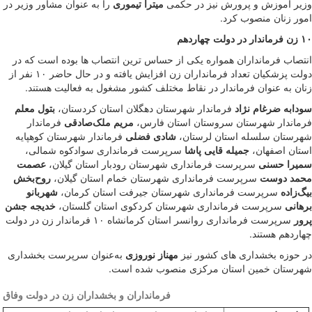
وزیر آموزش و پرورش نیز در حکمی
میترا تیموری
را به عنوان مشاور وزیر در
امور زنان منصوب کرد.
۱۰ زن فرماندار در دولت چهاردهم
انتصاب فرمانداران همواره یکی از حساس ترین انتصاب ها بوده است که در
دولت پزشکیان تعداد فرمانداران زن افزایش یافته و در حال حاضر ۱۰ نفر از
زنان به عنوان فرماندار در نقاط مختلف کشور مشغول به فعالیت هستند.
سودابه ضرغام نژاد
فرماندار شهرستان دهگلان استان‌ کردستان،
بتول معلم
فرماندار شهرستان سروستان استان فارس،
مریم‌ ملک‌صادقی
فرماندار
شهرستان‌ سلسله استان لرستان،
شادی فضلی
فرماندار شهرستان کوهپایه
استان اصفهان،
جمیله قایی پاشا
سرپرست فرمانداری سوادکوه شمالی،
سمیرا حسنی
سرپرست فرمانداری شهرستان رودبار استان‌ گیلان،
عصمت
محمد دوست
سرپرست فرمانداری شهرستان خمام استان گیلان،
روح‌بخش
بیگ‌زاده
سرپرست فرمانداری شهرستان جیرفت استان کرمان،
شهربانو
برهانی
سرپرست فرمانداری شهرستان کردکوی استان گلستان،
خدیجه جشن
پرور
سرپرست فرمانداری روانسر استان کرمانشاه ۱۰ فرماندار زن در دولت
چهاردهم هستند.
در حوزه‌ بخشداری های کشور نیز
مهناز نوروزی
به‌عنوان سرپرست بخشداری
شهرستان خمین استان مرکزی منصوب شده است.
فرمانداران و بخشداران زن در دولت وفاق