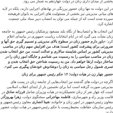
بخشی از میدان داری زنان در دولت چهاردهم به شمار می رود.
در این دولت نه تنها زنان حضور پررنگی در نهادهای اجرایی دارند، بلکه در لایه
های میانی مدیریتی نیز بخشی از مسئولیت های اجرایی به بانوان فرهیخته
سپرده شده است که از جمله می توان به انتصاب دبیر ستاد ملی جمعیت
اشاره کرد.
این انتخاب ها و انتصاب‌ها از نگاه بلند مسعود پزشکیان رئیس جمهور به جامعه
زنان نشأت می گیرد که در ایام انتخابات ریاست جمهوری در بیانیه‌ای اعلام
کرد:
«باور دارم حضور زنان در سطوح بالای مدیریتی و تصمیم گیری حق آنها و
ضرورتی برای پیشرفت کشور است؛ هدف من افزایش سهم زنان در مناصب
مدیریتی کشور بر اساس شایسته سالاری و عدالت است. من حق انتخاب شدن
زنان در مناصب سیاسی را به رسمیت می شناسم و جایگاه امور زنان را در
ساختار دولت ارتقا خواهم داد. من به رسمیت شناختن حق انتخاب شدن و
تسری شمول رجل سیاسی به زنان را دوشادوش خودشان پیگیری می کنم».
حضور چهار زن در هیات دولت؛ ۱۲ حکم رئیس جمهور برای زنان
اگرچه در دولت های گذشته نیز انتخاب‌هایی از جامعه زنان در پست های
مدیریتی صورت گرفته است اما برای نخستین بار از ابتدای انقلاب اسلامی
است که چهار نفر از زنان تحصیلکرده در هیات وزیران شامل
فرزانه صادق
در
قامت وزیر راه و شهرسازی،
فاطمه مهاجرانی
سخنگوی دولت،
زهرا بهروزآذر
معاون رئیس‌جمهور در امور زنان و خانواده،
شینا انصاری
معاون رئیس‌جمهور و
رئیس سازمان حفاظت محیط‌زیست با حکم رئیس‌جمهور در هیات دولت حضور
دارند.