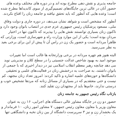
جامعه پذیری و نقش دهی مطرح بوده اند و در دوره های مختلف وعده های
حضور آنان در عالی ترین جایگاه‌های تصمیم‌گیری از سوی کاندیداها مطرح شده
است؛ وعده هایی که آنطور که باید تحقق نیافته و جامعه زنان را اقناع نکردند.
آنطور که مشخص است و شواهد نشان می‌دهد، در دوره جاری و دولت وفاق
ملی، مسعود پزشکیان رئیس جمهوری عزم جدی در انتصاب بانوان وجود دارد و
تاکنون زنان بسیاری توانستند نقش هایی را بپذیرند که تاکنون تنها در اختیار
مردان بوده است؛ یکی از این موارد وزارت راه و شهرسازی است، وزارتی که
ظاهراً مردانه است و حضور یک زن در راس آن تا پیش از این برای برخی بعید
به نظر می‌رسید.
البته هنوز هم چهره مردانه در برخی وزارتخانه ها غالب است اما تغییرات
موجود امید به بهبود شاخص عدالت جنسیتی را در سطح کلان و مدیریتی نوید
می دهد چنانچه رهبر معظم انقلاب اسلامی نیز در دیدار اخیری که با جمعی از
بانوان داشتند، به صراحت به درخشش زنان در فعالیت‌های علمی و تحقیقی
دانشگاه‌ها و حوزه‌های علمیه اشاره و تاکید کردند: امروز تعداد زنان مجتهد، کم
نیست و حتی معتقدیم که در بسیاری از مسائل زنانه که مردها تشخیص خوب و
درستی ندارند، خانم‌ها باید از مجتهدان زن تقلید کنند.
بازتاب نگاه رئیس جمهور به جامعه زنان
حضور دو زن در جایگاه مشاور عالی دستگاه های اجرایی، ۱۶ زن به عنوان
معاون وزیر یا معاون معاون رئیس جمهور، ۷ مشاور امور زنان، ۱۰ فرماندار و
یک بخشدار زن و نیز ۳ سرپرست دانشگاه از بین زنان نخبه و دانشگاهی تنها