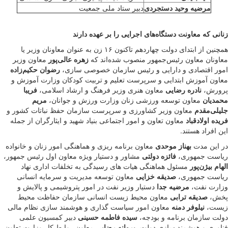
مرضیه وحید دستجردی
دبیر ستاد ملی جمعیت
زنانی که معاونت دستگاه‌های اجرایی را بر عهده دارند
همچنین از ابتدای دولت چهاردهم تاکنون ۱۶ زن به عنوان معاونان وزیر یا
معاونان معاون رئیس‌جمهور منصوب شده‌اند که
زهره عالی‌پور
معاون وزیر
امور اقتصادی و دارایی و رئیس سازمان خصوصی سازی،
رضوان حکیم‌زاده
معاون آموزش ابتدایی و سرپرست تعلیم و تربیت کودکان وزارت آموزش و
پرورش،
نادره رضایی
معاون هنری وزیر فرهنگ و ارشاد اسلامی،
فریبا
محمدیان
معاون توسعه ورزشی زنان وزارت ورزش و جوانان،
مریم
جلیلی‌مقدم
معاون وزیر کشاورزی و سرپرست سازمان حفظ نباتات کشور و
فریده اولادقباد
معاون تعاون و امور اجتماعی بنیاد شهید و ایثارگران از جمله
این افراد هستند.
در این مدت
بهناز موحدی
معاون برنامه ریزی و هماهنگی امور زنان و خانواده
ریاست جمهوری،
فائزه دولتی
مشاور و دستیار ویژه معاون اول رئیس جمهور،
الهام بیژن‌پور
مسئول هماهنگی هیات های رسیدگی به تخلفات اداری نهاد
ریاست جمهوری،
صدیقه خزایی
معاون توسعه مدیریت و سرمایه انسانی
وزارت نفت،
مرضیه جدا
دستیار وزیر نفت در امور پتروشیمی و پالایش و
پخش،
صدیقه ترابی
معاون محیط زیست انسانی سازمان حفاظت محیط
زیست،
نیلوفر دمنه
معاون امور سیاست گذاری و هوشمند سازی نظام مالی
دولت سازمان برنامه و بودجه،
سیده فاطمه حسینی
دبیر کمسیون علمی
فناوری و هوشمند سازی دولت،
پروانه رضایی
معاون روابط کار وزارت تعاون