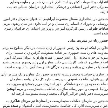
انتخابات و تقسیمات کشوری استانداری خراسان شمالی و
ملیحه یغمایی
مدیرکل دفتر امور اجتماعی و فرهنگی استانداری خراسان شمالی فعالیت
دارند.
همچنین در استانداری سمنان
معصومه ابراهیمی
به عنوان مدیرکل دفتر امور
روستایی و شوراهای استانداری سمنان و در استانداری خراسان رضوی
مریم
سادات طیرانی
رئیس کارگروه آموزش و پرورش استانداری خراسان رضوی
شده است.
حضور زنان در مدیریت میانی
علاوه بر اینکه دو معاون رئیس جمهور از زنان هستند، در دیگر سطوح مدیریتی
معاونت های ریاست جمهوری نیز شاهد مسئولیت گرفتن زنان هستیم؛ برای
نمونه در حوزه معاون اول رئیس‌جمهور،
منیژه بهارلو
به عنوان مدیرکل امور
اطلاع‌رسانی و خدمات کارشناسی دفتر معاون اول رئیس‌جمهور منصوب شده
است یا در سازمان برنامه و بودجه
مژگان خانلو
سخنگوی ستاد بودجه است.
در سازمان حفاظت محیط زیست علاوه بر حضور یک معاون و یک مشاور عالی
از بین بانوان، ‌
فاطمه شفیعی
سرپرست اداره کل دفتر ریاست سازمان
حفاظت محیط‌زیست و هماهنگی امور استان‌ها،
مریم جمشیدی
سرپرست
روابط عمومی و امور رسانه سازمان حفاظت محیط‌زیست و
مریم آویشن
سرپرست دفتر پایش فراگیر آلودگی محیط زیست مسئولیت گرفته اند.
همچنین در سازمان حفاظت محیط‌زیست در استان‌ها نیز
مرجان شاکری
به
عنوان سرپرست اداره کل حفاظت محیط‌زیست استان اصفهان و
سیده مریم