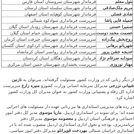
بتول معلم
فرماندار شهرستان سروستان استان فارس
مریم‌ ملک‌صادقی
فرماندار شهرستان‌ سلسله استان لرستان
شادی فضلی
فرماندار شهرستان کوهپایه استان اصفهان
جمیله قایی پاشا
سرپرست فرمانداری سوادکوه شمالی
سمیرا حسنی
سرپرست فرمانداری شهرستان رودبار استان‌ گیلان
عصمت محمد دوست
سرپرست فرمانداری شهرستان خمام استان گیلان
روح‌بخش بیگ‌زاده
سرپرست فرمانداری شهرستان جیرفت استان کرمان
شهربانو برهانی
سرپرست فرمانداری شهرستان کردکوی استان گلستان
خدیجه جشن پرور
سرپرست فرمانداری روانسر استان کرمانشاه
سودابه ضرغام نژاد
فرماندار شهرستان دهگلان استان‌ کردستان
مهناز نوروزی
سرپرست بخشداری شهرستان خمین استان مرکزی
از دیگر زنانی که در وزارت کشور مسئولیت گرفته‌اند، می‌توان به
نازنین
شیبانی نزرجی
مدیرکل سرمایه انسانی وزارت کشورو
منیره زارع
سرپرست
اداره کل رفاه و پشتیبانی وزارت کشور به عنوان مدیران کل وزارت کشور
اشاره کرد.
در رده های مدیریتی استانداری ها نیز زنانی عهده دار مسئولیت های اجرایی
شده اند؛ برای نمونه در استانداری اردبیل،
ماریا موسوی
مدیر کل دفتر امور
اجتماعی و فرهنگی استان اردبیل و
معصومه موسوی
مدیرکل دفتر
برنامه‌ریزی، بودجه و تحول اداری استانداری اردبیل منصوب شده اند یا در
استانداری خراسان شمالی
مهردخت قوپرانلو
مدیرکل دفتر امور سیاسی،