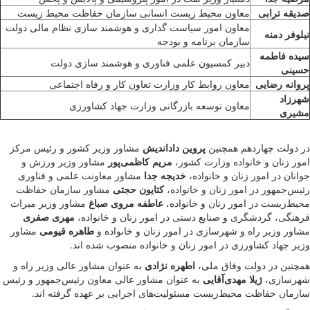
صدیقه ترابی
معاون محیط زیست انسانی سازمان حفاظت محیط زیست
معاون امور سیاست گذاری و هوشمند سازی نظام مالی دولت
نیلوفر دمنه
سازمان برنامه و بودجه
سیده فاطمه
دبیر کمسیون علمی فناوری و هوشمند سازی دولت
حسینی
پروانه رضایی
معاون روابط کار وزارت تعاون کار و رفاه اجتماعی
شهرزاد
معاون توسعه بازرگانی وزارت جهاد کشاورزی
مشیری
در دولت چهاردهم همچنین
پروین داداندیش
مشاور وزیر کشور و رئیس مرکز
امور زنان و خانواده وزارت کشور،
مریم کاظمی‌پور
مشاور وزیر ورزش و
جوانان در امور زنان و خانواده،
خدیجه جدا
مشاور معاونت علمی و فناوری
رئیس‌جمهور در امور زنان و خانواده،
کتایون حجتی
مشاور سازمان حفاظت
محیط‌زیست در امور زنان و خانواده،
عاطفه مروی صباغ
مشاور وزیر میراث
فرهنگی، گردشگری و صنایع دستی در امور زنان و خانواده،
مهری صفری
مشاور وزیر راه و شهرسازی در امور زنان و خانواده و
طاهره قیومی
مشاور
وزیر جهاد کشاورزی در امور زنان و خانواده منصوب شده اند.
همچنین در دولت وفاق ملی،
اطهره نژادی
به عنوان مشاور عالی وزیر راه و
شهرسازی،
ژیلا مهدی‌آقایی
به عنوان مشاور عالی معاون رئیس‌جمهور و رئیس
سازمان حفاظت محیط‌زیست مسئولیت‌های اجرایی بر عهده گرفته اند.