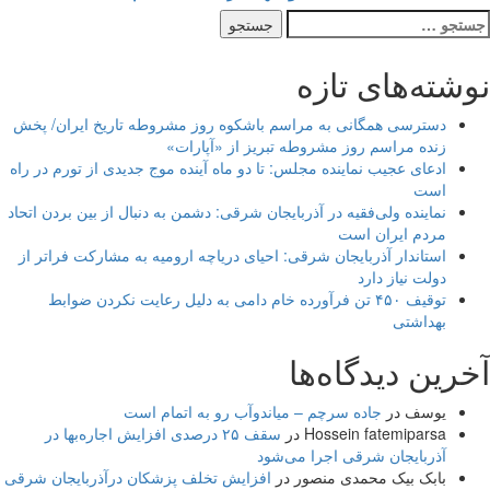
نوشته‌های تازه
دسترسی همگانی به مراسم باشکوه روز مشروطه تاریخ ایران/ پخش
زنده مراسم روز مشروطه تبریز از «آپارات»
ادعای عجیب نماینده مجلس: تا دو ماه آینده موج جدیدی از تورم در راه
است
نماینده ولی‌فقیه در آذربایجان شرقی: دشمن به دنبال از بین بردن اتحاد
مردم ایران است
استاندار آذربایجان شرقی: احیای دریاچه ارومیه به مشارکت فراتر از
دولت نیاز دارد
توقیف ۴۵۰ تن فرآورده خام دامی به دلیل رعایت نکردن ضوابط
بهداشتی
آخرین دیدگاه‌ها
یوسف
در
جاده سرچم – میاندوآب رو به اتمام است
Hossein fatemiparsa
در
سقف ۲۵ درصدی افزایش اجاره‌بها در
آذربایجان شرقی اجرا می‌شود
بابک بیک محمدی منصور
در
افزایش تخلف پزشکان درآذربایجان شرقی