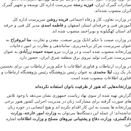
صادرات گمرک ایران،
فوزیه رسته
سرپرست اداره کل توسعه و تجهیز گمرک
ایران منصوب شده‌اند.
در وزارت تعاون، کار و رفاه اجتماعی
فریده روشن
سرپرست اداره کل
آموزش فنی و حرفه‌ای استان اصفهان و
فاطمه اسدی
مدیر کل فنی و حرفه
ای استان کهگیلویه و بویراحمد منصوب شده اند.
در وزارت صمت با حکم اتابک وزیر صنعت، معدن و تجارت،
منا ابروفراخ
به
عنوان سرپرست مرکز برنامه‌ریزی، ‌ساماندهی و نظارت بر امور دخانیات
وزارتخانه منصوب شده است و در وزارت نیرو
سیده حمیده زرآبادی
به عنوان
سرپرست شرکت تولید نیروی برق منطقه شرق ایران، حضور دارد.
در وزارت ارتباطات و فناوری اطلاعات با حکم وزیر ارتباطات نیز، برای نخستین
بار یک زن،
لیلا محمدی
به عنوان رئیس پژوهشگاه رئیس پژوهشگاه ارتباطات و
فناوری اطلاعات منصوب شده است.
وزارتخانه‌هایی که هنوز از ظرفیت بانوان استفاده نکرده‌اند
گزارش تهیه شده از سوی نهاد ریاست جمهوری نشان می‌دهد با وجود تلاش
های صورت گرفته برای مشارکت زنان در مدیریت اجرایی کشور هنوز برخی
وزارتخانه ها نسبت به این کار اقدام نکرده اند و هیچ انتصابی در حوزه زنان
نداشته‌اند؛ از جمله این دستگاه‌ها می‌توان به
وزارت امور خارجه، وزارت
دادگستری، وزارت دفاع و پشتیبانی نیروهای مسلح و وزارت اطلاعات
اشاره
کرد.