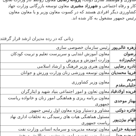
کار و رفاه اجتماعی و
شهرزاد مشیری
معاون توسعه بازرگانی وزارت جهاد
کشاورزی دیگر افرادی هستند که در کسوت معاون وزیر و یا معاون معاون
رئیس جمهور مشغول به کار شده اند.
زنانی که در رده مدیران ارشد قرار گرفتند
زهره عالی‌پور
رئیس سازمان خصوصی سازی
رضوان
معاون آموزش ابتدایی و سرپرست تعلیم و تربیت کودکان
حکیم‌زاده
وزارت آموزش و پرورش
نادره رضایی
معاون هنری وزیر فرهنگ و ارشاد اسلامی
فریبا محمدیان
معاون توسعه ورزشی زنان وزارت ورزش و جوانان
مریم
معاون وزیر کشاورزی
جلیلی‌مقدم
فریده اولادقباد
معاون تعاون و امور اجتماعی بنیاد شهید و ایثارگران
معاون برنامه ریزی و هماهنگی امور زنان و خانواده ریاست
بهناز موحدی
جمهوری
فائزه دولتی
مشاور و دستیار ویژه معاون اول رئیس جمهور
مسئول هماهنگی هیات های رسیدگی به تخلفات اداری نهاد
الهام بیژن‌پور
ریاست جمهوری
صدیقه خزایی
معاون توسعه مدیریت و سرمایه انسانی وزارت نفت
مرضیه جدا
دستیار وزیر نفت در امور پتروشیمی و پالایش و پخش