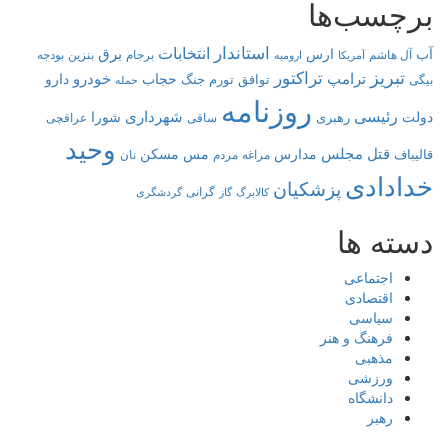
برچسب‌ها
استاندار
انتخابات
برق
آب
ارس
آل هاشم
برجام
بنزین
بودجه
آمریکا
ارومیه
تبریز
تراکتور
ترامپ
خودرو
حجاب
دارو
توافق
جنگ
تورم
بیگی
حمله
روزنامه
رئیسی
شهرداری
دولت
شورا
رهبری
عراقچی
ساقی
وحید
قتل
مجلس
مدارس
مس
مسکن
قالیباف
مراغه
مردم
نان
خدادادی
پزشکیان
کالابرگ
گرانی
گاز
گردشگری
دسته ها
اجتماعی
اقتصادی
سیاسی
فرهنگ و هنر
مذهبی
ورزشی
دانشگاه
رهبر