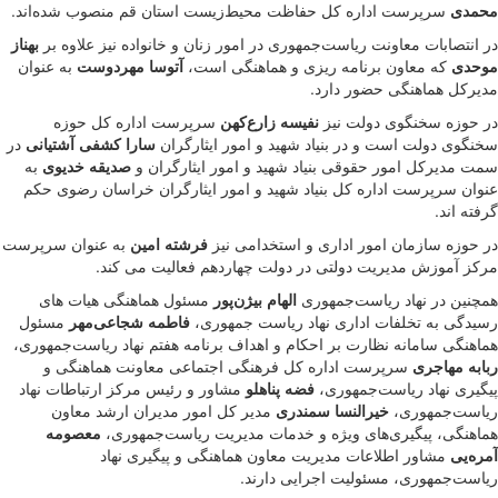
محمدی
سرپرست اداره کل حفاظت محیط‌زیست استان قم منصوب شده‌اند.
در انتصابات معاونت ریاست‌جمهوری در امور زنان و خانواده نیز علاوه بر
بهناز
موحدی
که معاون برنامه ریزی و هماهنگی است،
آتوسا مهردوست
به عنوان
مدیرکل هماهنگی حضور دارد.
در حوزه سخنگوی دولت نیز
نفیسه زارع‌کهن
سرپرست اداره کل حوزه
سخنگوی دولت است و در بنیاد شهید و امور ایثارگران
سارا کشفی آشتیانی
در
سمت مدیرکل امور حقوقی بنیاد شهید و امور ایثارگران و
صدیقه خدیوی
به
عنوان سرپرست اداره کل بنیاد شهید و امور ایثارگران خراسان رضوی حکم
گرفته اند.
در حوزه سازمان امور اداری و استخدامی نیز
فرشته امین
به عنوان سرپرست
مرکز آموزش مدیریت دولتی در دولت چهاردهم فعالیت می کند.
همچنین در نهاد ریاست‌جمهوری
الهام بیژن‌پور
مسئول هماهنگی هیات های
رسیدگی به تخلفات اداری نهاد ریاست جمهوری،
فاطمه شجاعی‌مهر
مسئول
هماهنگی سامانه نظارت بر احکام و اهداف برنامه هفتم نهاد ریاست‌جمهوری،
ربابه مهاجری
سرپرست اداره کل فرهنگی اجتماعی معاونت هماهنگی و
پیگیری نهاد ریاست‌جمهوری،
فضه پناهلو
مشاور و رئیس مرکز ارتباطات نهاد
ریاست‌جمهوری،
خیرالنسا سمندری
مدیر کل امور مدیران ارشد معاون
هماهنگی، پیگیری‌های‌ ویژه و خدمات مدیریت ریاست‌جمهوری،
معصومه
آمره‌یی
مشاور اطلاعات مدیریت معاون‌ هماهنگی و پیگیری نهاد
ریاست‌جمهوری، مسئولیت اجرایی دارند.