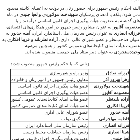
البته احکام رئیس جمهور برای حضور زنان در دولت به اعضای کابینه محدود
نمی شود؛ بلکه با امضای پزشکیان
شهیندخت مولاوردی و لعیا جنیدی
در ماه
های گذشته به عضویت هیأت پیگیری اجرای قانون اساسی درآمدند و یا
معصومه‌ آقاپور
به عنوان مشاور رئیس‌جمهور در امور همکاری‌های اقتصادی،
فرزانه انصاری
به عنوان رئیس سازمان ملی استاندارد ایران،
آمنه خدیور
به
عنوان صاحب‌نظر و عضو شورای عالی اداری،
آزاده نظربلند و فریبا افکاری
به
عضویت هیأت امنای کتابخانه‌های عمومی کشور و همچنین
مرضیه
وحیددستجردی
به عنوان دبیر ستاد ملی جمعیت منصوب شده اند.
زنانی که با حکم رئیس جمهور منصوب شدند
فرزانه صادق
وزیر راه و شهرسازی
زهرا بهروز آذر
معاون رئیس جمهور در امور زنان و خانواده
شهیندخت مولاوردی
عضو هیات پیگیری اجرای قانون اساسی
معصومه آقاپور
عضو هیات پیگیری اجرای قانون اساسی
آزاده بلندنظر
عضو هیأت امنای کتابخانه‌های عمومی کشور
فریبا افکاری
عضو هیأت امنای کتابخانه‌های عمومی کشور
آمنه خدیور
عضو شورای عالی اداری
فاطمه مهاجرانی
سخنگوی دولت
فرزانه انصاری
رئیس سازمان ملی استاندارد ایران
شینا انصاری
رئیس سازمان حفاظت محیط زیست
لعیا جنیدی
عضویت هیأت پیگیری اجرای قانون اساسی