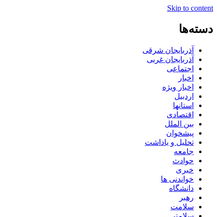
Skip to content
دسته‌ها
آذربایجان شرقی
آذربایجان غربی
اجتماعی
اخبار
اخبار ویژه
اردبیل
استانها
اقتصادی
بین الملل
پیشخوان
تحلیل و یاداشت
جامعه
حوادث
خبری
خواندنی ها
دانشگاه
رهبر
سلامت
سلامتی