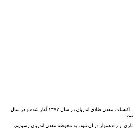
معدن طلای اندریان در روستای اندریان (اندیرگان) در منطقه‌ای کوهستانی بخش خاروانا در شهرستان ورزقان در آذربایجان شرقی قرار دارد. اکتشاف معدن طلای اندریان در سال ۱۳۷۲ آغاز شده و در سال