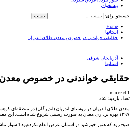
پیشخوان
جستجو برای:
Home
استانها
حقایقی خواندنی در خصوص معدن طلای اندریان
آذربایجان شرقی
استانها
حقایقی خواندنی در خصوص معدن ط
1 min read
تعداد بازدید:
265
۱۳۹۷ بهره برداری معدن به صورت رسمی شروع شده است. این معدن طلا یکی از نعمت‌های خاصه خداوند برای مردم آذربایجان و ایران است.
صبح زود که هنوز خورشید در آسمان عرض اندام نکرده‌بودT سوار ماشین کاپرا شدیم و تقریباً با طی مسافت پر پیچ و خم یک‌ونیم ساعته که آثاری از راه هموار در آن نبود، به محوطه معدن اندریان رسیدیم.