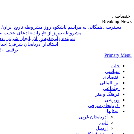
پایگاه خبری-تحلیلی روزنامه ساقی آذربایجان
اختصاصی
Breaking News
دسترسی همگانی به مراسم باشکوه روز مشروطه تاریخ ایران/ 
مشروطه تبریز از «آپارات»
Primary Menu
خانه
سیاسی
اقتصادی
بین المللی
اجتماعی
فرهنگ و هنر
ورزشی
آذربایجان شرقی
استانها
آذربایجان غربی
البرز
اردبیل
سوز بیزدن قولاق سیزدن