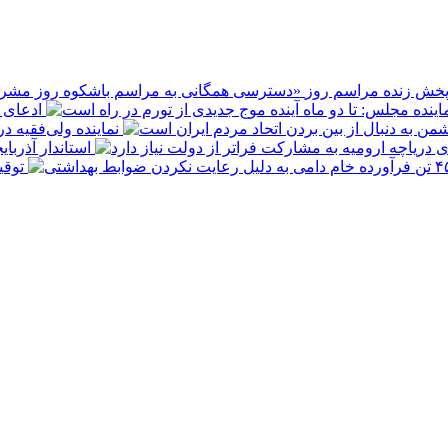
پخش زنده مراسم روز
ادعای ع
نماینده ولی‌فقیه د
استاندار آذربا
توقیف ۴۵۰ تن فرآورده خام دامی به 