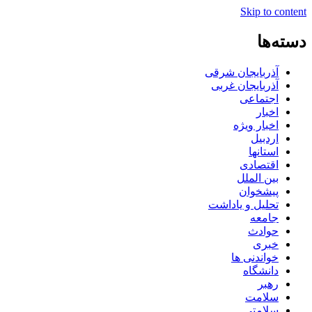
Skip to content
دسته‌ها
آذربایجان شرقی
آذربایجان غربی
اجتماعی
اخبار
اخبار ویژه
اردبیل
استانها
اقتصادی
بین الملل
پیشخوان
تحلیل و یاداشت
جامعه
حوادث
خبری
خواندنی ها
دانشگاه
رهبر
سلامت
سلامتی