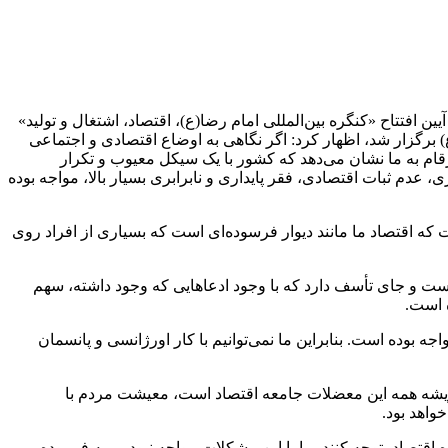
روز ۳۱ خردادماه در آیین افتتاح «کنگره بین‌المللی امام رضا(ع)، اقتصاد، اشتغال و تولید»
ع) برگزار شد، اظهار کرد: اگر نگاهی به اوضاع اقتصادی و اجتماعی
رقام به ما نشان می‌دهد که کشور با یک سیکل معیوب و تکرار
 عدم ثبات اقتصادی، فقر پایداری و نابرابری بسیار بالا، مواجه بوده
که اقتصاد ما مانند دیوار فرسوده‌ای است که بسیاری از افراد روی
د: آمار رسمی نشان می‌دهد طی سال‌های ۹۶ تا ۹۹، اقتصاد کشور کوچک شده است و جای تأسف دارد که با وجود ادعاهایی که وجود داشته، سهم
ت با افزایش مداومی مواجه بوده است. بنابراین ما نمی‌توانیم با کار اورژانسی و پانسمان
ت ریشه همه این معضلات جامعه اقتصاد است، معیشت مردم با
واهد بود.
تصاد، توجه کنند، ما با این مشکلات مواجه نبودیم. به فرموده