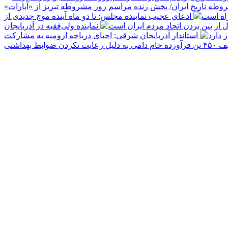
ه تاریخ ایران/ پخش زنده مراسم روز مشروطه تبریز از «آپارات»
ادعای عجیب نماینده مجلس: تا دو ماه آینده موج جدیدی از
نماینده ولی‌فقیه در آذربایجان
استاندار آذربایجان شرقی: احیای دریاچه ارومیه به مشارکت
دلیل رعایت نکردن ضوابط بهداشتی