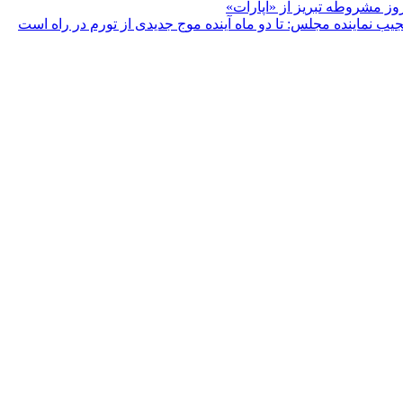
ز مشروطه تبریز از «آپارات»
یب نماینده مجلس: تا دو ماه آینده موج جدیدی از تورم در راه است