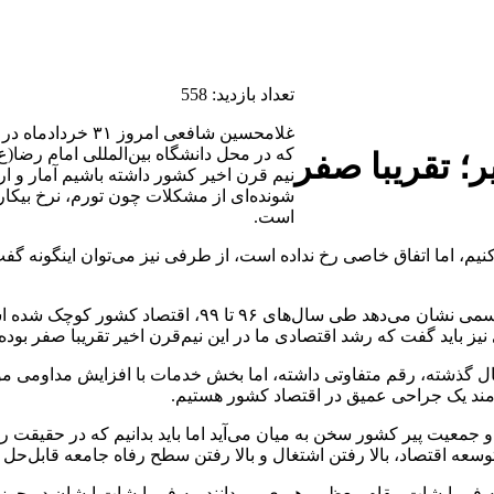
تعداد بازدید:
558
غلامحسین شافعی ام
که در محل دانشگاه‌ بین‌المللی امام رضا(
ر؛ تقریبا صفر
نیم قرن اخیر کشور داشته باشیم آمار و ا
شونده‌ای از مشکلات چون تورم، نرخ بیکاری،
است.
، اما اتفاق خاصی رخ نداده است، از طرفی نیز می‌توان اینگونه گفت 
رئیس اتاق بازرگانی صنایع، معادن و کشاورزی ایران بیان کر
ی عنوان کرد: طبق آمار رسمی سهم اشتغال صنعتی طی ۲۵ سال گذشته، رقم متفاوتی داشته، اما بخش خدما
مند یک جراحی عمیق در اقتصاد کشور هستیم.
و جمعیت پیر کشور سخن به میان می‌آید اما باید بدانیم که در حقیق
عه اقتصاد، بالا رفتن اشتغال و بالا رفتن سطح رفاه جامعه قابل‌حل خ
فرمایشات مقام معظم رهبری می‌دانند، به فرمایشات ایشان در حوزه اق