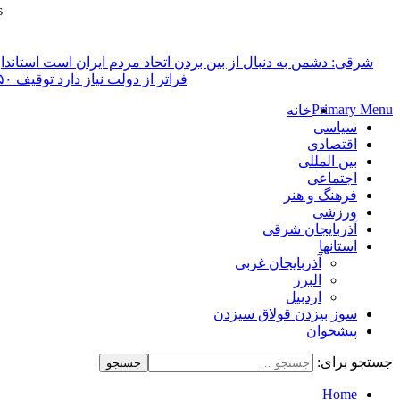
s
پایگاه خبری-تحلیلی روزنامه ساقی آذربایجان
شرقی: دشمن به دنبال از بین بردن اتحاد مردم ایران است
فراتر از دولت نیاز دارد
Primary Menu
خانه
سیاسی
اقتصادی
بین المللی
اجتماعی
فرهنگ و هنر
ورزشی
آذربایجان شرقی
استانها
آذربایجان غربی
البرز
اردبیل
سوز بیزدن قولاق سیزدن
پیشخوان
جستجو برای:
Home