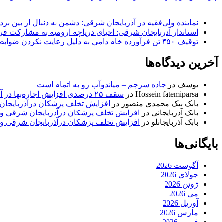
نماینده ولی‌فقیه در آذربایجان شرقی: دشمن به دنبال از بین بر
استاندار آذربایجان شرقی: احیای دریاچه ارومیه به مشارکت فرات
توقیف ۴۵۰ تن فرآورده خام دامی به دلیل رعایت نکردن ضوابط بهداشتی
آخرین دیدگاه‌ها
یوسف
در
جاده سرچم – میاندوآب رو به اتمام است
Hossein fatemiparsa
در
سقف ۲۵ درصدی افزایش اجاره‌بها در آذربایجان شرقی اجرا می‌شود
بابک بیک محمدی منصور
در
افزایش تخلف پزشکان درآذربایجان
بابک آذربایجانی
در
افزایش تخلف پزشکان درآذربایجان شرقی و 
بابک آذربایجانلو
در
افزایش تخلف پزشکان درآذربایجان شرقی و 
بایگانی‌ها
آگوست 2026
جولای 2026
ژوئن 2026
می 2026
آوریل 2026
مارس 2026
فوریه 2026