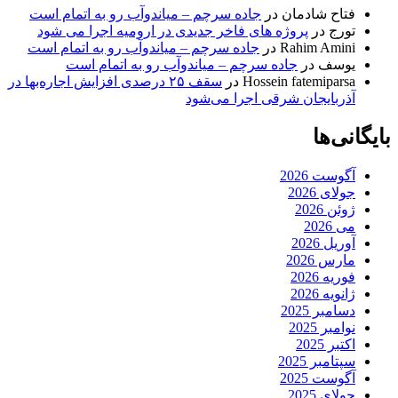
فتاح شادمان
در
جاده سرچم – میاندوآب رو به اتمام است
تورج
در
پروژه های فاخر جدیدی در ارومیه اجرا می شود
Rahim Amini
در
جاده سرچم – میاندوآب رو به اتمام است
یوسف
در
جاده سرچم – میاندوآب رو به اتمام است
Hossein fatemiparsa
در
سقف ۲۵ درصدی افزایش اجاره‌بها در
آذربایجان شرقی اجرا می‌شود
بایگانی‌ها
آگوست 2026
جولای 2026
ژوئن 2026
می 2026
آوریل 2026
مارس 2026
فوریه 2026
ژانویه 2026
دسامبر 2025
نوامبر 2025
اکتبر 2025
سپتامبر 2025
آگوست 2025
جولای 2025