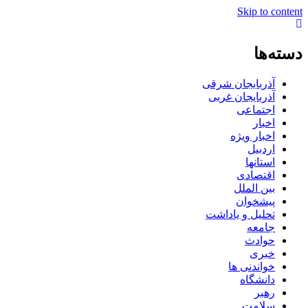
Skip to content
دسته‌ها
آذربایجان شرقی
آذربایجان غربی
اجتماعی
اخبار
اخبار ویژه
اردبیل
استانها
اقتصادی
بین الملل
پیشخوان
تحلیل و یاداشت
جامعه
حوادث
خبری
خواندنی ها
دانشگاه
رهبر
سلامت