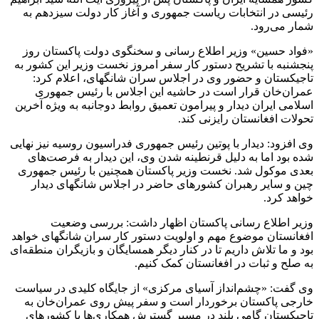
رئیسی در انتخابات ریاست جمهوری و آغاز کار دولت سیزدهم به
شمار می‌رود.
«فواد حسین» وزیر اطلاع رسانی و سخنگوی دولت پاکستان روز
پنجشنبه با تشریح دستور کار سفر امروز نخست وزیر این کشور به
تاجیکستان و حضور وی در اجلاس سران شانگهای، اعلام کرد:
عمران‌خان قرار است در حاشیه این اجلاس با رئیس جمهوری
اسلامی ایران دیدار و پیرامون تعمیق روابط دوجانبه به ویژه آخرین
تحولات افغانستان رایزنی کند.
وی افزود: دیدار با پوتین رئیس جمهوری فدراسیون روسیه نیز نهایی
شده بود اما به دلیل قرنطینه شدن وی، این دیدار به فرصت‌های
بعدی موکول شد. نخست وزیر پاکستان همچنین با رئیس جمهوری
چین و سایر رهبران کشورهای حاضر در اجلاس شانگهای دیدار
خواهد کرد.
وزیر اطلاع رسانی پاکستان اظهار داشت: بررسی وضعیت
افغانستان موضوع مهم و اولویت دستور کار سران شانگهای خواهد
بود و ما تلاش داریم تا در کنار دیگر همسایگان و بازیگران منطقه‌ای
به صلح و ثبات در افغانستان کمک کنیم.
وی گفت: «چشم‌انداز آسیای مرکزی» از جایگاه کلیدی در سیاست
خارجی پاکستان برخوردار است و سفر پیش روی عمران‌خان به
تاجیکستان گامی بلند در مسیر گسترش همکاری‌ها با کشورهای