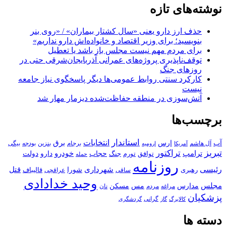
نوشته‌های تازه
حذف ارز دارو یعنی «سال کشتار بیماران» / «روی بنر
بنویسید؛ برای وزیر اقتصاد و خانواده‌اش دارو نداریم»
برای مردم مهم نیست مجلس باز باشد یا تعطیل
توقف‌ناپذیری پروژه‌های عمرانی آذربایجان‌شرقی حتی در
روزهای جنگ
کارکرد سنتی روابط عمومی‌ها دیگر پاسخگوی نیاز جامعه
نیست
آتش‌سوزی در منطقه حفاظت‌شده دیزمار مهار شد
برچسب‌ها
استاندار
انتخابات
آب
برق
ارس
آل هاشم
برجام
بنزین
بودجه
آمریکا
بیگی
ارومیه
تبریز
تراکتور
ترامپ
خودرو
حجاب
دارو
جنگ
دولت
توافق
تورم
حمله
روزنامه
رئیسی
قتل
شهرداری
رهبری
شورا
قالیباف
عراقچی
ساقی
وحید خدادادی
مجلس
مسکن
مدارس
مس
مراغه
مردم
نان
پزشکیان
کالابرگ
گرانی
گاز
گردشگری
دسته ها