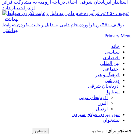
استاندار آذربایجان شرقی: احیای دریاچه ارومیه به مشارکت فراتر
از دولت نیاز دارد
توقیف ۴۵۰ تن فرآورده خام دامی به دلیل رعایت نکردن ضوابط
بهداشتی
Primary Menu
خانه
سیاسی
اقتصادی
بین المللی
اجتماعی
فرهنگ و هنر
ورزشی
آذربایجان شرقی
استانها
آذربایجان غربی
البرز
اردبیل
سوز بیزدن قولاق سیزدن
پیشخوان
جستجو برای: