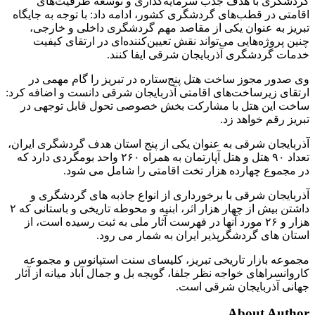
گردشگری با هدف جذب سرمایه‌گذاری و توسعه ظرفیت‌های
اقامتی در قطب‌های گردشگری کشور، ادامه داد: با توجه به جایگاه
تبریز به عنوان یکی از مقاصد مهم گردشگری داخلی و خارجی،
چنین پروژه‌هایی می‌تواند نقش تعیین‌کننده‌ای در ارتقای کیفیت
خدمات گردشگری آذربایجان شرقی ایفا کنند.
وی صدور مجوز ساخت هتل پنج‌ستاره در تبریز را گام مهمی در
ارتقای زیرساخت‌های اقامتی آذربایجان شرقی دانست و اضافه کرد:
ساخت این هتل با مشارکت بخش خصوصی تحول قابل توجهی در
تبریز رقم خواهد زد.
آذربایجان شرقی به عنوان یکی از پنج استان هدف گردشگری ایران،
تعداد ۹۰ هتل و هتل آپارتمان به همراه ۲۶۰ واحد بومگردی دارد که
در مجموع چهارده هزار تخت اقامتی را شامل می شود.
آذربایجان شرقی با برخورداری از انواع جاذبه های گردشگری و
داشتن بیش از چهار هزار اثر، ابنیه و محوطه تاریخی و باستانی که ۲
هزار و ۲۶ مورد آنها در فهرست آثار ملی به ثبت رسیده است، از
استان های گردشگرپذیر ایران به شمار می رود.
مجموعه بازار تاریخی تبریز، کلیسای سنت استپانوس و مجموعه
کاروانسراهای خواجه نظر جلفا، گویجه بل و جمال آباد میانه از آثار
جهانی آذربایجان شرقی است.
About Author