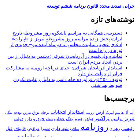
چرایی تمدید مجدد قانون برنامه ششم توسعه
نوشته‌های تازه
دسترسی همگانی به مراسم باشکوه روز مشروطه تاریخ
ایران/ پخش زنده مراسم روز مشروطه تبریز از «آپارات»
ادعای عجیب نماینده مجلس: تا دو ماه آینده موج جدیدی از
تورم در راه است
نماینده ولی‌فقیه در آذربایجان شرقی: دشمن به دنبال از بین
بردن اتحاد مردم ایران است
استاندار آذربایجان شرقی: احیای دریاچه ارومیه به مشارکت
فراتر از دولت نیاز دارد
توقیف ۴۵۰ تن فرآورده خام دامی به دلیل رعایت نکردن
ضوابط بهداشتی
برچسب‌ها
استاندار
انتخابات
آب
برق
ارس
آل هاشم
برجام
بنزین
بودجه
آمریکا
بیگی
ارومیه
تبریز
تراکتور
ترامپ
خودرو
حجاب
دارو
جنگ
دولت
توافق
تورم
حمله
روزنامه
رئیسی
قتل
شهرداری
رهبری
شورا
قالیباف
عراقچی
ساقی