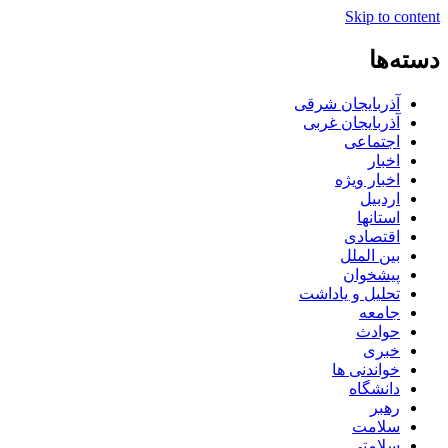
Skip to content
دسته‌ها
آذربایجان شرقی
آذربایجان غربی
اجتماعی
اخبار
اخبار ویژه
اردبیل
استانها
اقتصادی
بین الملل
پیشخوان
تحلیل و یاداشت
جامعه
حوادث
خبری
خواندنی ها
دانشگاه
رهبر
سلامت
سلامتی