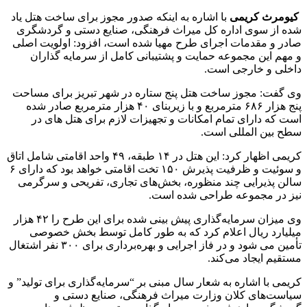
کیومرث کریمی
با اشاره به اینکه صدور مجوز برای ساخت هتل یاد
شده از سوی اداره کل میراث فرهنگی، صنایع دستی و گردشگری
صادر و مقدمات اجرای طرح مهیا شده است، افزود: اولویت اصلی
و مهم این مجموعه حمایت و پشتیبانی کامل از سرمایه گذاران
داخلی و خارجی است.
وی گفت: مجوز ساخت هتل پنج ستاره در شهر تبریز برای مساحت
پنج هزار ۶۸۶ مترمربع و با زیربنای ۴۰ هزار مترمربع صادر شده
است که دارای تمام امکانات و تجهیزات لازم برای هتل های در
سطح بین المللی است.
کریمی اظهار کرد: این هتل در ۱۴ طبقه، ۴۹ واحد اقامتی شامل اتاق
و سوئیت و ظرفیت پذیرش ۱۵۰ تخت اقامتی خواهد بود که دارای ۶
سالن پذیرایی چند منظوره، بخش‌های تجاری، تفریحی و سرگرمی
نیز در مجموعه طراحی شده است.
وی میزان سرمایه‌گذاری پیش‌ بینی‌ شده برای این طرح را ۴۲ هزار
میلیارد ریال اعلام کرد که به طور کامل توسط بخش خصوصی
تأمین می شود و در فاز اجرایی و بهره‌برداری برای ۳۰۰ نفر اشتغال
مستقیم ایجاد می‌کند.
کریمی با اشاره به شعار سال مبنی بر “سرمایه‌گذاری برای تولید” و
سیاست‌های کلان وزارت میراث‌ فرهنگی، صنایع دستی و