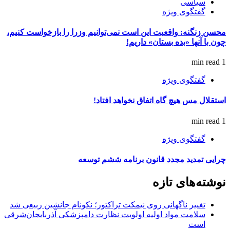
سیاسی
گفتگوی ویژه
محسن زنگنه: واقعیت این است نمی‌توانیم وزرا را بازخواست کنیم،
چون با آنها «بده بستان» داریم!
1 min read
گفتگوی ویژه
استقلال مس هیچ گاه اتفاق نخواهد افتاد!
1 min read
گفتگوی ویژه
چرایی تمدید مجدد قانون برنامه ششم توسعه
نوشته‌های تازه
تغییر ناگهانی روی نیمکت تراکتور؛ نکونام جانشین ربیعی شد
سلامت مواد اولیه اولویت نظارت دامپزشکی آذربایجان‌شرقی
است