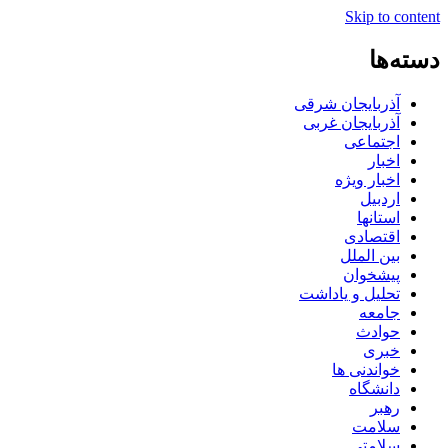
Skip to content
دسته‌ها
آذربایجان شرقی
آذربایجان غربی
اجتماعی
اخبار
اخبار ویژه
اردبیل
استانها
اقتصادی
بین الملل
پیشخوان
تحلیل و یاداشت
جامعه
حوادث
خبری
خواندنی ها
دانشگاه
رهبر
سلامت
سلامتی