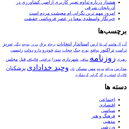
هشدار درباره تداوم تغییر کاربری اراضی کشاورزی در
آذربایجان شرقی
امروز مهم‌ ترین نگرانی‌ ام معیشت مردم است
خبرنگار واسطه‌ی معنا در عصر فروپاشی حقیقت
برچسب‌ها
استاندار
تبریز
انتخابات
آب
برق
ارس
آل هاشم
برجام
بنزین
بودجه
آمریکا
بیگی
تراکتور
ترامپ
خودرو
رئیسی
حجاب
دارو
جنگ
دولت
توافق
تورم
حمله
روزنامه
قتل
مجلس
شهرداری
رهبری
شورا
قالیباف
عراقچی
ساقی
وحید خدادادی
پزشکیان
مسکن
مدارس
مس
مراغه
مردم
نان
کالابرگ
گرانی
کشاورزی
گاز
گردشگری
دسته ها
اجتماعی
اقتصادی
سیاسی
فرهنگ و هنر
مذهبی
ورزشی