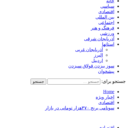
خانه
سیاسی
اقتصادی
بین المللی
اجتماعی
فرهنگ و هنر
ورزشی
آذربایجان شرقی
استانها
آذربایجان غربی
البرز
اردبیل
سوز بیزدن قولاق سیزدن
پیشخوان
جستجو برای:
Home
اخبار ویژه
اقتصادی
سونامی برنج ۳۷۰هزار تومانی در بازار
اقتصادی