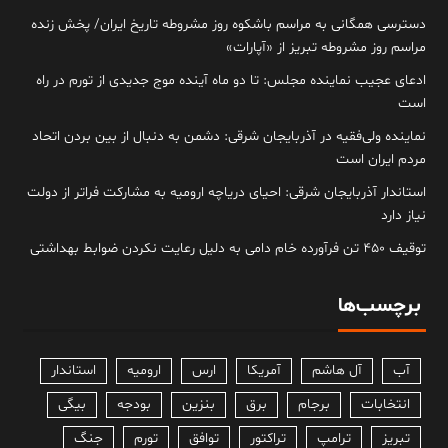
دسترسی همگانی به مراسم باشکوه روز مشروطه تاریخ ایران/ پخش زنده
مراسم روز مشروطه تبریز از «آپارات»
ادعای عجیب نماینده مجلس: تا دو ماه آینده موج جدیدی از تورم در راه
است
نماینده ولی‌فقیه در آذربایجان شرقی: دشمن به دنبال از بین بردن اتحاد
مردم ایران است
استاندار آذربایجان شرقی: احیای دریاچه ارومیه به مشارکت فراتر از دولت
نیاز دارد
توقیف ۴۵۰ تن فرآورده خام دامی به دلیل رعایت نکردن ضوابط بهداشتی
برچسب‌ها
آب
آل هاشم
آمریکا
ارس
ارومیه
استاندار
انتخابات
برجام
برق
بنزین
بودجه
بیگی
تبریز
ترامپ
تراکتور
توافق
تورم
جنگ