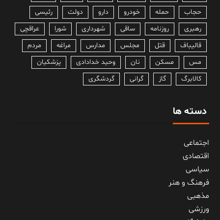
حجاب
حمله
خودرو
دارو
دولت
رئیسی
رهبری
روزنامه
ساقی
شهرداری
شورا
عراقچی
قالیباف
قتل
مجلس
مدارس
مراغه
مردم
مس
مسکن
نان
وحید خدادادی
پزشکیان
کالابرگ
گاز
گرانی
گردشگری
دسته ها
اجتماعی
اقتصادی
سیاسی
فرهنگ و هنر
مذهبی
ورزشی