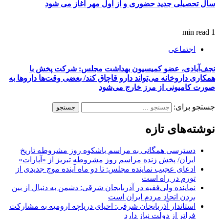
سال تحصیلی جدید حضوری و از اول مهر آغاز می‌ شود
1 min read
اجتماعی
نجف‌آبادی، عضو کمیسیون بهداشت مجلس: شرکت پخش با
همکاری داروخانه می‌تواند دارو قاچاق کند/ بعضی وقت‌ها داروها به
صورت کامیونی از مرز خارج می‌شود
جستجو برای:
نوشته‌های تازه
دسترسی همگانی به مراسم باشکوه روز مشروطه تاریخ
ایران/ پخش زنده مراسم روز مشروطه تبریز از «آپارات»
ادعای عجیب نماینده مجلس: تا دو ماه آینده موج جدیدی از
تورم در راه است
نماینده ولی‌فقیه در آذربایجان شرقی: دشمن به دنبال از بین
بردن اتحاد مردم ایران است
استاندار آذربایجان شرقی: احیای دریاچه ارومیه به مشارکت
فراتر از دولت نیاز دارد