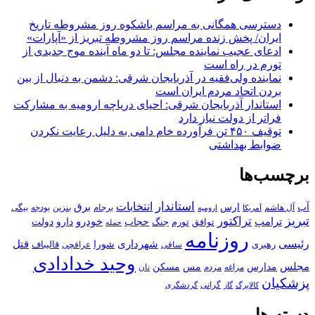
دسترسی همگانی به مراسم باشکوه روز مشروطه تاریخ
ایران/ پخش زنده مراسم روز مشروطه تبریز از «آپارات»
ادعای عجیب نماینده مجلس: تا دو ماه آینده موج جدیدی از
تورم در راه است
نماینده ولی‌فقیه در آذربایجان شرقی: دشمن به دنبال از بین
بردن اتحاد مردم ایران است
استاندار آذربایجان شرقی: احیای دریاچه ارومیه به مشارکت
فراتر از دولت نیاز دارد
توقیف ۴۵۰ تن فرآورده خام دامی به دلیل رعایت نکردن
ضوابط بهداشتی
برچسب‌ها
استاندار
انتخابات
آب
برق
ارس
آل هاشم
برجام
بنزین
بودجه
آمریکا
بیگی
ارومیه
تبریز
تراکتور
ترامپ
خودرو
حجاب
دارو
جنگ
دولت
توافق
تورم
حمله
روزنامه
رئیسی
قتل
شهرداری
رهبری
شورا
قالیباف
عراقچی
ساقی
وحید خدادادی
مجلس
مسکن
مدارس
مس
مراغه
مردم
نان
پزشکیان
کالابرگ
گرانی
گاز
گردشگری
دسته ها