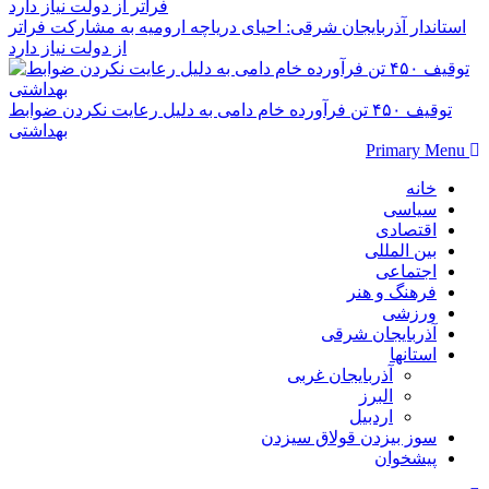
استاندار آذربایجان شرقی: احیای دریاچه ارومیه به مشارکت فراتر
از دولت نیاز دارد
توقیف ۴۵۰ تن فرآورده خام دامی به دلیل رعایت نکردن ضوابط
بهداشتی
Primary Menu
خانه
سیاسی
اقتصادی
بین المللی
اجتماعی
فرهنگ و هنر
ورزشی
آذربایجان شرقی
استانها
آذربایجان غربی
البرز
اردبیل
سوز بیزدن قولاق سیزدن
پیشخوان