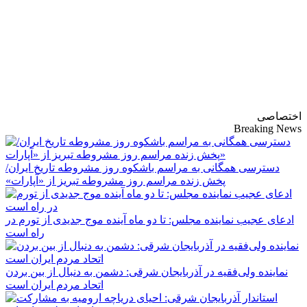
پایگاه خبری-تحلیلی
روزنامه ساقی آذربایجان
اختصاصی
Breaking News
دسترسی همگانی به مراسم باشکوه روز مشروطه تاریخ ایران/
پخش زنده مراسم روز مشروطه تبریز از «آپارات»
ادعای عجیب نماینده مجلس: تا دو ماه آینده موج جدیدی از تورم در
راه است
نماینده ولی‌فقیه در آذربایجان شرقی: دشمن به دنبال از بین بردن
اتحاد مردم ایران است