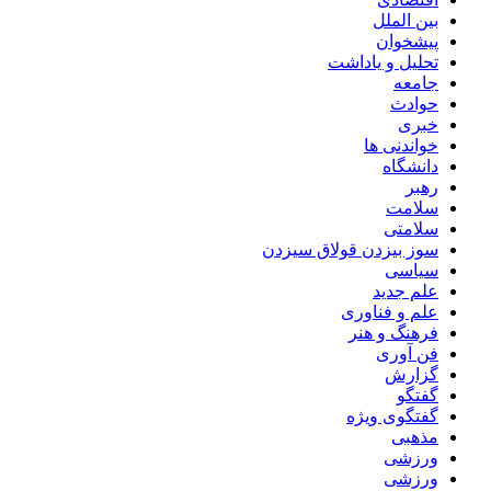
بین الملل
پیشخوان
تحلیل و یاداشت
جامعه
حوادث
خبری
خواندنی ها
دانشگاه
رهبر
سلامت
سلامتی
سوز بیزدن قولاق سیزدن
سیاسی
علم جدید
علم و فناوری
فرهنگ و هنر
فن آوری
گزارش
گفتگو
گفتگوی ویژه
مذهبی
ورزشی
ورزشی