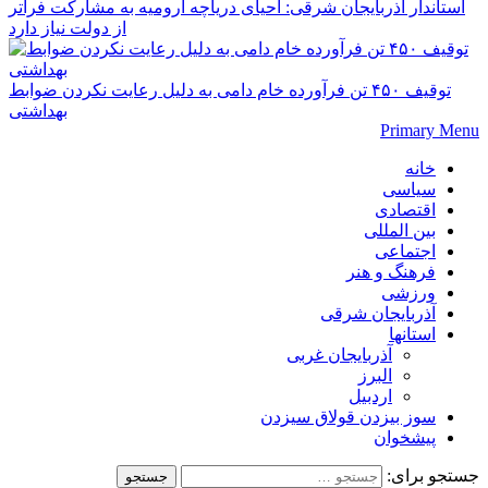
استاندار آذربایجان شرقی: احیای دریاچه ارومیه به مشارکت فراتر
از دولت نیاز دارد
توقیف ۴۵۰ تن فرآورده خام دامی به دلیل رعایت نکردن ضوابط
بهداشتی
Primary Menu
خانه
سیاسی
اقتصادی
بین المللی
اجتماعی
فرهنگ و هنر
ورزشی
آذربایجان شرقی
استانها
آذربایجان غربی
البرز
اردبیل
سوز بیزدن قولاق سیزدن
پیشخوان
جستجو برای: