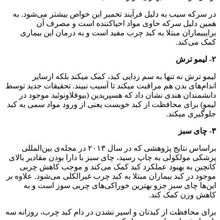
در سرکه سیب به دلیل فرآیند تخمیر این خواص بیشتر می‌شود. به
همین دلیل سرکه حاوی مواد احیاکننده است و مصرف آن
برایبیماران مبتلا به کبد چرب مفید است و به درمان این بیماری
کمک می‌کند.
۲- لیمو ترش
لیمو ترش نه تنها به سم زدایی کبد، کمک میکند بلکه ازسایر
اندام‌های بدن هم مراقبت میکند تا آسیب نبیند. تحقیقات جدید توسط
دانشمندان هندی نشان داد که هسپریدین (بیوفلاونوئید موجود در
لیمو) برای محافظت از کبد خوبست یعنی از ورود مواد سمی به کبد
جلوگیری میکند.
۳- چای سبز
براساس نتایج پژوهشی که در سال ۲۰۱۳ در مجله‌ی بین‌المللی
پزشکی مولکولی به چاپ رسید، چای سبز با دارا بودن مقادیر بالای
کاتچین به بهبود عملکرد کبد کمک می‌کند و موجب کاهش چربی
موجود در کبد بیماران مبتلا به کبد چرب غیرالکلی می‌شود. علاوه بر
این‌ها چای سبز جزو بهترین خوراکی‌های چربی سوز است و به
کاهش وزن کمک کند.
برای محافظت از کبدتان و اسیر نشدن در دام کبد چرب، روزانه سه