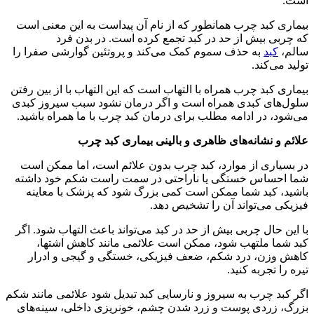
است.
بیماری کبد چرب همانطور که از نام آن پیداست به این معنی است
که چربی بیش از حد در کبد تجمع کرده است. در بدن فرد
سالم،
کبد
به حذف سموم کمک می‌کند و پروتئین گوارشی صفرا را
تولید می‌کند.
بیماری کبد چرب همراه با التهاب است که این التهاب با از بین رفتن
سلول‌های کبدی همراه است و اگر درمان نشود سبب سیروز کبدی
می‌شود، در ادامه مطلب برای درمان کبد چرب با ما همراه باشید.
علائم و نشانه‌های ظاهری و بالینی بیماری کبد چرب
در بسیاری از موارد، کبد چرب بدون علائم است، اما ممکن است
شما احساس خستگی یا ناراحتی در سمت راست شکم خود داشته
باشید، کبد شما ممکن است کمی بزرگ شود که پزشک با معاینه
فیزیکی می‌تواند آن را تشخیص دهد.
با این حال چربی بیش از حد در کبد می‌تواند باعث التهاب شود. اگر
کبد شما ملتهب شود، ممکن است علائمی مانند کاهش اشتها،
کاهش وزن، درد شکم، ضعف فیزیکی، خستگی و گیجی و ادرار
تیره را تجربه کنید.
اگر کبد چرب به سیروز و نارسایی کبد تبدیل شود علائمی مانند شکم
بزرگ، زردی پوست و زرد شدن چشم، خونریزی داخلی، سینه‌های