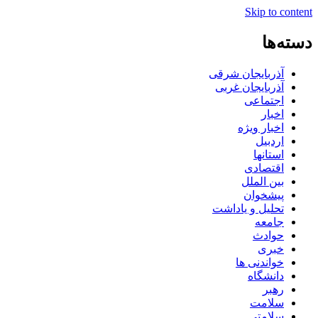
Skip to content
دسته‌ها
آذربایجان شرقی
آذربایجان غربی
اجتماعی
اخبار
اخبار ویژه
اردبیل
استانها
اقتصادی
بین الملل
پیشخوان
تحلیل و یاداشت
جامعه
حوادث
خبری
خواندنی ها
دانشگاه
رهبر
سلامت
سلامتی