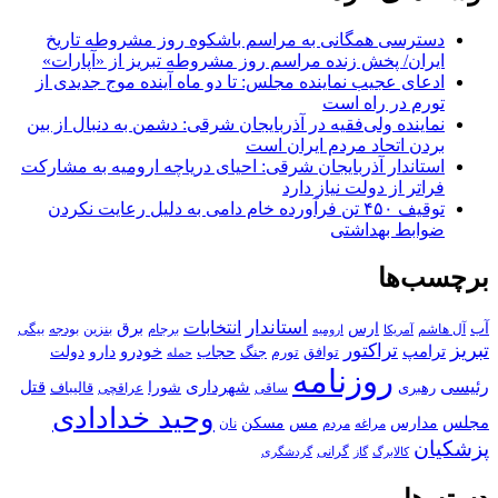
دسترسی همگانی به مراسم باشکوه روز مشروطه تاریخ
ایران/ پخش زنده مراسم روز مشروطه تبریز از «آپارات»
ادعای عجیب نماینده مجلس: تا دو ماه آینده موج جدیدی از
تورم در راه است
نماینده ولی‌فقیه در آذربایجان شرقی: دشمن به دنبال از بین
بردن اتحاد مردم ایران است
استاندار آذربایجان شرقی: احیای دریاچه ارومیه به مشارکت
فراتر از دولت نیاز دارد
توقیف ۴۵۰ تن فرآورده خام دامی به دلیل رعایت نکردن
ضوابط بهداشتی
برچسب‌ها
استاندار
انتخابات
آب
برق
ارس
آل هاشم
برجام
بنزین
بودجه
آمریکا
بیگی
ارومیه
تبریز
تراکتور
ترامپ
خودرو
حجاب
دارو
جنگ
دولت
توافق
تورم
حمله
روزنامه
رئیسی
قتل
شهرداری
رهبری
شورا
قالیباف
عراقچی
ساقی
وحید خدادادی
مجلس
مسکن
مدارس
مس
مراغه
مردم
نان
پزشکیان
کالابرگ
گرانی
گاز
گردشگری