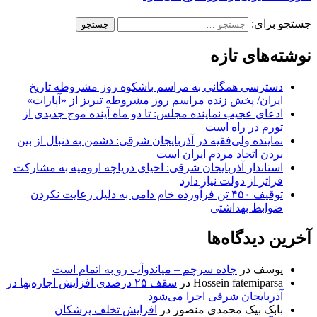
جستجو برای:
نوشته‌های تازه
دسترسی همگانی به مراسم باشکوه روز مشروطه تاریخ
ایران/ پخش زنده مراسم روز مشروطه تبریز از «آپارات»
ادعای عجیب نماینده مجلس: تا دو ماه آینده موج جدیدی از
تورم در راه است
نماینده ولی‌فقیه در آذربایجان شرقی: دشمن به دنبال از بین
بردن اتحاد مردم ایران است
استاندار آذربایجان شرقی: احیای دریاچه ارومیه به مشارکت
فراتر از دولت نیاز دارد
توقیف ۴۵۰ تن فرآورده خام دامی به دلیل رعایت نکردن
ضوابط بهداشتی
آخرین دیدگاه‌ها
یوسف
در
جاده سرچم – میاندوآب رو به اتمام است
Hossein fatemiparsa
در
سقف ۲۵ درصدی افزایش اجاره‌بها در
آذربایجان شرقی اجرا می‌شود
بابک بیک محمدی منصور
در
افزایش تخلف پزشکان