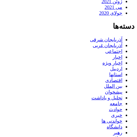
ژوئن 2021
می 2021
جولای 2020
دسته‌ها
آذربایجان شرقی
آذربایجان غربی
اجتماعی
اخبار
اخبار ویژه
اردبیل
استانها
اقتصادی
بین الملل
پیشخوان
تحلیل و یاداشت
جامعه
حوادث
خبری
خواندنی ها
دانشگاه
رهبر