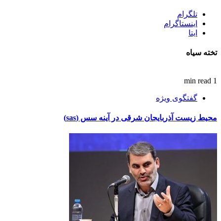
تلگرام
اینستاگرام
ایتا
تخته سیاه
1 min read
گفتگوی ویژه
محیط زیست آذربایجان شرقی در آینه سس (sas)