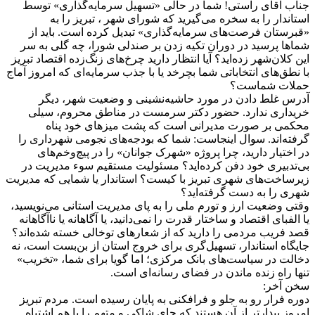
جناب آقای راستی! شما در حالی «تسهیل سرمایه‌گذاری» توسط
استاندار را به سخره می‌گیرید که شورای شهر ، تبریز را به
«قبرستان فرصت‌های سرمایه‌گذاری» تبدیل کرده‌ است. باید از
شماها پرسید در دوران تکیه زدن بر صندلی شورا، چه گلی به سر
این کلان‌شهر زده‌اید؟ آیا انتظار دارید چرخ‌های زنگ‌زده اقتصاد تبریز
با نطق‌های انتخاباتی شما بچرخد یا با جذب سرمایه‌ای که امروز آماج
حملات شماست؟
آدرس غلط دادن در مورد حاشیه‌نشینی و وضعیت شهر، دیگر
خریداری ندارد. حضور دکتر سرمست در مناطق محروم، سیلی
محکمی بر صورت مدیرانی است که پشت میزهای خود پناه
گرفته‌اند. سوال اینجاست: شما که بودجه‌های نجومی شهرداری را
در اختیار دارید، چرا پروژه «شهرک جوانان» را در پیچ‌وخم‌های
بی‌تدبیری خود دفن کرده‌اید؟ مسئولیت مستقیم سوء مدیریت در
زیرساخت‌های شهری تبریز با کیست؟ استاندار یا شمایی که مدیریت
شهری را به دست گرفته‌اید؟
وقتی وضعیت ارز و تورم ملی را به پای مدیریت استانی می‌نویسید،
یا الفبای اقتصاد و ساختار قدرت را نمی‌دانید، یا آگاهانه یا ناآگاهانه
قصد فریب مردمی را دارید که از شعارهای توخالی خسته شده‌اند؟
جایگاه استاندار، تسهیل‌گری برای خروج استان از بن‌بست است، نه
دخالت در سیاست‌های بانک مرکزی؛ اما گویا برای شما، «تخریب»
تنها راه زنده ماندن در فضای رسانه‌ای است.
سخن آخر:
دوره فرار رو به جلو و فرافکنی به پایان رسیده است. مردم تبریز
امروز بیدارتر از آن هستند که جای شاکی و متهم را با هم اشتباه