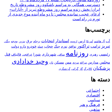
دسترسی همگانی به مراسم باشکوه روز مشروطه تاریخ
ایران/ پخش زنده مراسم روز مشروطه تبریز از «آپارات»
ادعای عجیب نماینده مجلس: تا دو ماه آینده موج جدیدی از
تورم در راه است
برچسب‌ها
استاندار
انتخابات
آب
برق
ارس
آل هاشم
برجام
بنزین
بودجه
آمریکا
بیگی
ارومیه
تبریز
تراکتور
ترامپ
خودرو
حجاب
دارو
جنگ
دولت
توافق
تورم
حمله
روزنامه
رئیسی
قتل
شهرداری
رهبری
شورا
قالیباف
عراقچی
ساقی
وحید خدادادی
مجلس
مسکن
مدارس
مس
مراغه
مردم
نان
پزشکیان
کالابرگ
گرانی
گاز
گردشگری
دسته ها
اجتماعی
اقتصادی
سیاسی
فرهنگ و هنر
مذهبی