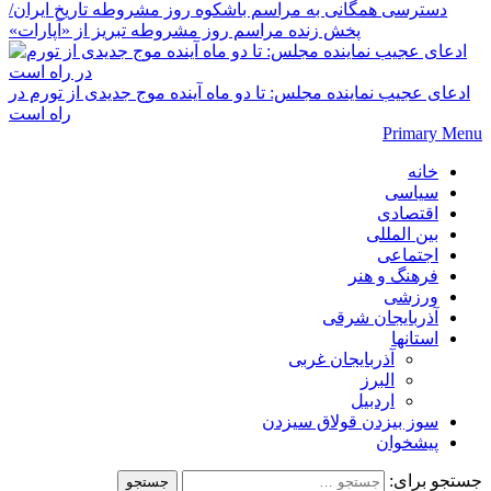
دسترسی همگانی به مراسم باشکوه روز مشروطه تاریخ ایران/
پخش زنده مراسم روز مشروطه تبریز از «آپارات»
ادعای عجیب نماینده مجلس: تا دو ماه آینده موج جدیدی از تورم در
راه است
Primary Menu
خانه
سیاسی
اقتصادی
بین المللی
اجتماعی
فرهنگ و هنر
ورزشی
آذربایجان شرقی
استانها
آذربایجان غربی
البرز
اردبیل
سوز بیزدن قولاق سیزدن
پیشخوان
جستجو برای: