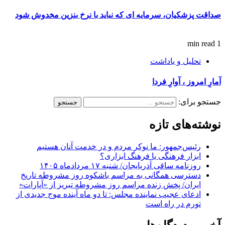
صداقت پزشکیان، سرمایه ای که نباید با نرخ بنزین مخدوش شود
1 min read
تحلیل و یاداشت
آمارِ امروز ، آوارِ فردا
جستجو برای:
نوشته‌های تازه
رئیس‌جمهور: ما نوکر مردم و در خدمت آنان هستیم
ابزار فرهنگی یا فرهنگ ابزاری؟
روزنامه ساقی آذربایجان/ شنبه ۱۷ مردادماه ۱۴۰۵
دسترسی همگانی به مراسم باشکوه روز مشروطه تاریخ
ایران/ پخش زنده مراسم روز مشروطه تبریز از «آپارات»
ادعای عجیب نماینده مجلس: تا دو ماه آینده موج جدیدی از
تورم در راه است