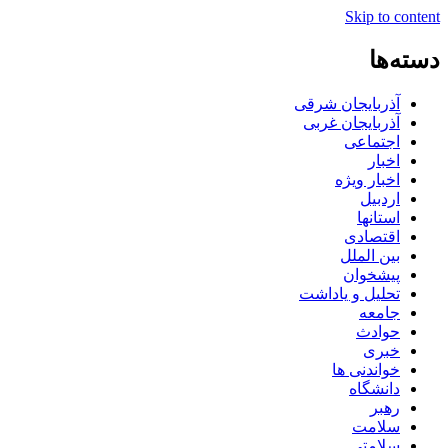
Skip to content
دسته‌ها
آذربایجان شرقی
آذربایجان غربی
اجتماعی
اخبار
اخبار ویژه
اردبیل
استانها
اقتصادی
بین الملل
پیشخوان
تحلیل و یاداشت
جامعه
حوادث
خبری
خواندنی ها
دانشگاه
رهبر
سلامت
سلامتی