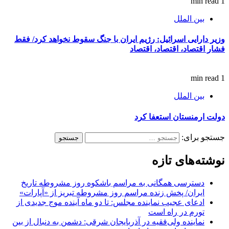
1 min read
بین الملل
وزیر دارایی اسرائیل: رژیم ایران با جنگ سقوط نخواهد کرد/ فقط
فشار اقتصاد، اقتصاد، اقتصاد
1 min read
بین الملل
دولت ارمنستان استعفا کرد
جستجو برای:
نوشته‌های تازه
دسترسی همگانی به مراسم باشکوه روز مشروطه تاریخ
ایران/ پخش زنده مراسم روز مشروطه تبریز از «آپارات»
ادعای عجیب نماینده مجلس: تا دو ماه آینده موج جدیدی از
تورم در راه است
نماینده ولی‌فقیه در آذربایجان شرقی: دشمن به دنبال از بین