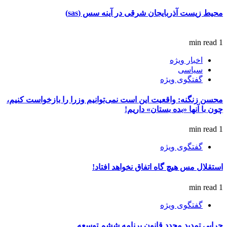
محیط زیست آذربایجان شرقی در آینه سس (sas)
1 min read
اخبار ویژه
سیاسی
گفتگوی ویژه
محسن زنگنه: واقعیت این است نمی‌توانیم وزرا را بازخواست کنیم،
چون با آنها «بده بستان» داریم!
1 min read
گفتگوی ویژه
استقلال مس هیچ گاه اتفاق نخواهد افتاد!
1 min read
گفتگوی ویژه
چرایی تمدید مجدد قانون برنامه ششم توسعه