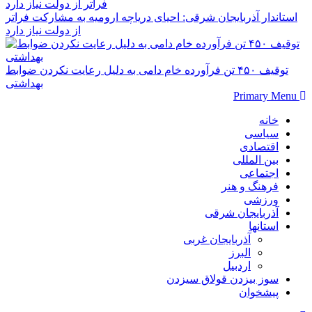
استاندار آذربایجان شرقی: احیای دریاچه ارومیه به مشارکت فراتر
از دولت نیاز دارد
توقیف ۴۵۰ تن فرآورده خام دامی به دلیل رعایت نکردن ضوابط
بهداشتی
Primary Menu
خانه
سیاسی
اقتصادی
بین المللی
اجتماعی
فرهنگ و هنر
ورزشی
آذربایجان شرقی
استانها
آذربایجان غربی
البرز
اردبیل
سوز بیزدن قولاق سیزدن
پیشخوان