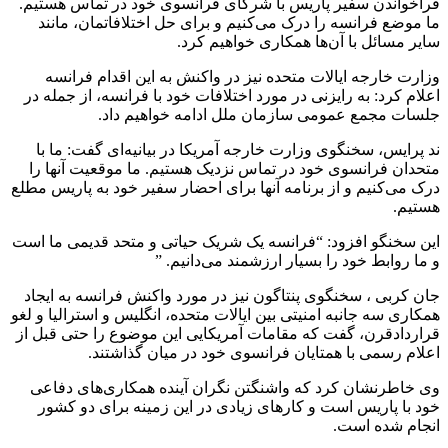
فراخواندن سفیر پاریس با شرکای فرانسوی خود در تماس هستیم.
ما موضع فرانسه را درک می‌کنیم و برای حل اختلافاتمان، مانند
سایر مسائل با آن‌ها همکاری خواهیم کرد.
وزارت خارجه ایالات متحده نیز در واکنش به این اقدام فرانسه
اعلام کرد:‌ به رایزنی در مورد اختلافات خود با فرانسه، از جمله در
جلسات مجمع عمومی سازمان ملل ادامه خواهیم داد.
ند پرایس، سخنگوی وزارت خارجه آمریکا در بیانیه‌ای گفت: ما با
متحدان فرانسوی خود در تماس نزدیک هستیم. ما موقعیت آنها را
درک می‌کنیم و از برنامه‌ آنها برای احضار سفیر خود به پاریس مطلع
هستیم.
این سخنگو افزود: “فرانسه یک شریک حیاتی و متحد قدیمی ما است
و ما روابط خود را بسیار ارزشمند می‌دانیم. ”
جان کربی ، سخنگوی پنتاگون نیز در مورد واکنش فرانسه به ایجاد
همکاری سه جانبه امنیتی بین ایالات متحده، انگلیس و استرالیا و لغو
قراردادقرن، گفت که مقامات آمریکایی این موضوع را حتی قبل از
اعلام رسمی با همتایان فرانسوی خود در میان گذاشتند.
وی خاطرنشان کرد که واشنگتن نگران آینده همکاری‌های دفاعی
خود با پاریس است و کارهای زیادی در این زمینه برای دو کشور
انجام شده است.