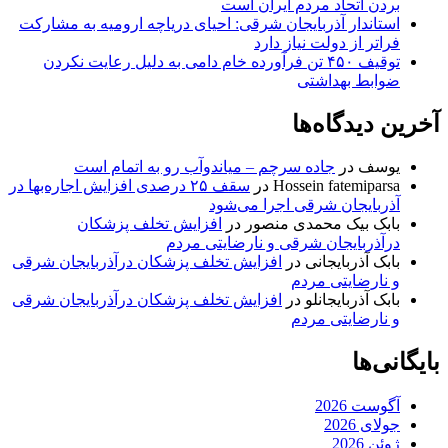
بردن اتحاد مردم ایران است
استاندار آذربایجان شرقی: احیای دریاچه ارومیه به مشارکت
فراتر از دولت نیاز دارد
توقیف ۴۵۰ تن فرآورده خام دامی به دلیل رعایت نکردن
ضوابط بهداشتی
آخرین دیدگاه‌ها
یوسف
در
جاده سرچم – میاندوآب رو به اتمام است
Hossein fatemiparsa
در
سقف ۲۵ درصدی افزایش اجاره‌بها در
آذربایجان شرقی اجرا می‌شود
بابک بیک محمدی منصور
در
افزایش تخلف پزشکان
درآذربایجان شرقی و نارضایتی مردم
بابک آذربایجانی
در
افزایش تخلف پزشکان درآذربایجان شرقی
و نارضایتی مردم
بابک آذربایجانلو
در
افزایش تخلف پزشکان درآذربایجان شرقی
و نارضایتی مردم
بایگانی‌ها
آگوست 2026
جولای 2026
ژوئن 2026