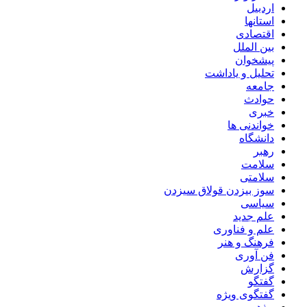
اردبیل
استانها
اقتصادی
بین الملل
پیشخوان
تحلیل و یاداشت
جامعه
حوادث
خبری
خواندنی ها
دانشگاه
رهبر
سلامت
سلامتی
سوز بیزدن قولاق سیزدن
سیاسی
علم جدید
علم و فناوری
فرهنگ و هنر
فن آوری
گزارش
گفتگو
گفتگوی ویژه