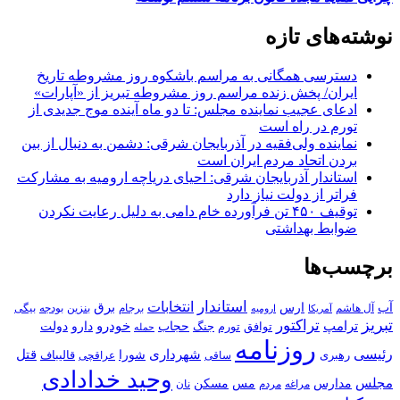
نوشته‌های تازه
دسترسی همگانی به مراسم باشکوه روز مشروطه تاریخ
ایران/ پخش زنده مراسم روز مشروطه تبریز از «آپارات»
ادعای عجیب نماینده مجلس: تا دو ماه آینده موج جدیدی از
تورم در راه است
نماینده ولی‌فقیه در آذربایجان شرقی: دشمن به دنبال از بین
بردن اتحاد مردم ایران است
استاندار آذربایجان شرقی: احیای دریاچه ارومیه به مشارکت
فراتر از دولت نیاز دارد
توقیف ۴۵۰ تن فرآورده خام دامی به دلیل رعایت نکردن
ضوابط بهداشتی
برچسب‌ها
استاندار
انتخابات
آب
برق
ارس
آل هاشم
برجام
بنزین
بودجه
آمریکا
بیگی
ارومیه
تبریز
تراکتور
ترامپ
خودرو
حجاب
دارو
جنگ
دولت
توافق
تورم
حمله
روزنامه
رئیسی
قتل
شهرداری
رهبری
شورا
قالیباف
عراقچی
ساقی
وحید خدادادی
مجلس
مسکن
مدارس
مس
مراغه
مردم
نان