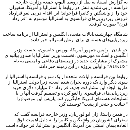
به گزارش ایسنا، به نقل از روسیا الیوم، جمعه وزارت خارجه
فرانسه در پی تشدید تنش در روابط با استرالیا و آمریکا، سفیران
خود را از واشنگتن و کانبرا فراخواند؛ این اقدام در پی لغو قرارداد
فروش زیردریایی‌های فرانسوی به استرالیا موسوم به “قرارداد
قرن” صورت گرفت.
شامگاه چهارشنبه،ایالات متحده، انگلیس و استرالیا از برنامه ساخت
زیردریایی‌های هسته‌ای برای ارتش استرالیا خبر دادند.
جو بایدن ، رئیس جمهور آمریکا، بوریس جانسون، نخست وزیر
انگلیس و اسکات موریسون، نخست وزیر استرالیا با صدور بیانیه‌ای
مشترک از مشارکت جدید در زمینه‌های دفاعی و امنیتی به نام
“AUKUS” و اولین پروژه در این زمینه خبر دادند.
روابط بین فرانسه و ایالات متحده از یک سو و فرانسه با استرالیا از
سوی دیگر وارد یک دوره بحران شده است، زیرا دولت استرالیا از
طریق ایجاد این مشارکت جدید، قرارداد ۴۰ میلیارد دلاری خرید
زیردریایی‌های فرانسوی را لغو کرده و تصمیم گرفت آنها را با
تسلیحات هسته‌ای آمریکا جایگزین کند. پاریس این موضوع را
“خیانت و خنجر از پشت” توصیف کرد.
در همین راستا، ژان ایو لودریان، وزیر خارجه فرانسه گفت که
سفرای کشورش در واشنگتن و کانبرا را به دلیل اهمیت فوق
العاده پیمان امنیتی بین آمریکا، انگلیس و استرالیا، فراخوانده است.