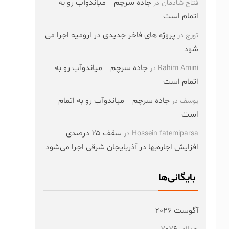
جاده سرچم – میاندوآب رو به
فتاح شادمان
در
اتمام است
پروژه های فاخر جدیدی در ارومیه اجرا می
تورج
در
شود
جاده سرچم – میاندوآب رو به
Rahim Amini
در
اتمام است
جاده سرچم – میاندوآب رو به اتمام
یوسف
در
است
سقف ۲۵ درصدی
Hossein fatemiparsa
در
افزایش اجاره‌بها در آذربایجان شرقی اجرا می‌شود
بایگانی‌ها
آگوست 2026