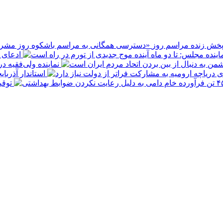
پخش زنده مراسم روز
ادعای ع
نماینده ولی‌فقیه د
استاندار آذربا
توقیف ۴۵۰ تن فرآورده خام دامی به 