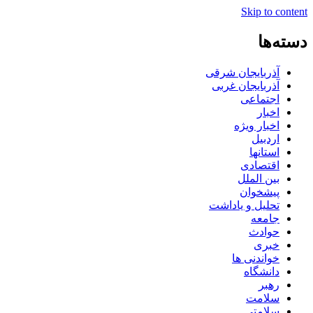
Skip to content
دسته‌ها
آذربایجان شرقی
آذربایجان غربی
اجتماعی
اخبار
اخبار ویژه
اردبیل
استانها
اقتصادی
بین الملل
پیشخوان
تحلیل و یاداشت
جامعه
حوادث
خبری
خواندنی ها
دانشگاه
رهبر
سلامت
سلامتی