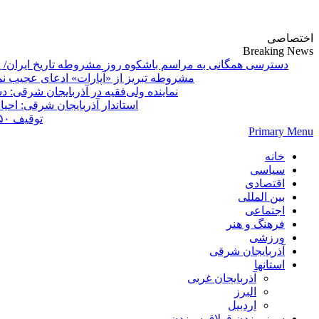
پایگاه خبری-تحلیلی روزنامه ساقی آذربایجان
اختصاصی
Breaking News
دسترسی همگانی به مراسم باشکوه روز مشروطه تاریخ ایران/ 
مشروطه تبریز از «آپارات»
Primary Menu
خانه
سیاسی
اقتصادی
بین المللی
اجتماعی
فرهنگ و هنر
ورزشی
آذربایجان شرقی
استانها
آذربایجان غربی
البرز
اردبیل
سوز بیزدن قولاق سیزدن