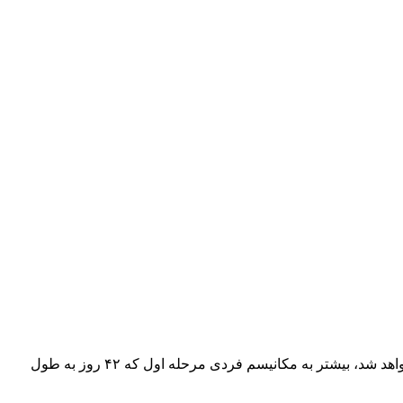
به گزارش خبرگزاری فلسطینی «معا»، این توافق که با میانجیگری قطر، آمریکا و مصر انجام شد و از روز یکشنبه ۱۹ ژانویه (۳۰ دی) اجرا خواهد شد، بیشتر به مکانیسم فردی مرحله اول که ۴۲ روز به طول