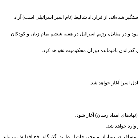
«افرا منگیستو» که به مجموع ۳۳ اسیر اسرائیلی می‌پیوندند)، ۴۷ زندانی را که مجدداً دستگیر شده‌اند، از قرارداد شالیط (نام اسیر اسرائیلی است) آزاد
جساد آن دسته‌ها، این تعداد تکمیل می‌شود و در مقابل، رژیم اسرائیل در هفته ششم تمام زنان و کودکان
 گذراندن باقیمانده دوران محکومیت نخواهد کرد.
ل اسرا آغاز خواهد شد.
هاد‌های امداد رسان) آغاز شود.
اد مسافران، بیماران و مجروحان از طریق گذرگاه رفح افزایش می‌یابد