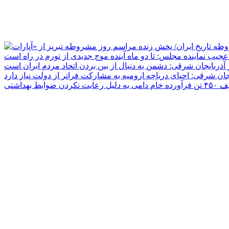
جیب نماینده مجلس: تا دو ماه آینده موج جدیدی از تورم در راه است
ر آذربایجان شرقی: دشمن به دنبال از بین بردن اتحاد مردم ایران است
یجان شرقی: احیای دریاچه ارومیه به مشارکت فراتر از دولت نیاز دارد
دلیل رعایت نکردن ضوابط بهداشتی