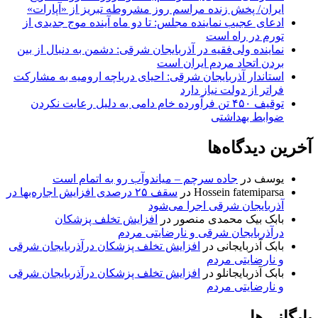
ایران/ پخش زنده مراسم روز مشروطه تبریز از «آپارات»
ادعای عجیب نماینده مجلس: تا دو ماه آینده موج جدیدی از
تورم در راه است
نماینده ولی‌فقیه در آذربایجان شرقی: دشمن به دنبال از بین
بردن اتحاد مردم ایران است
استاندار آذربایجان شرقی: احیای دریاچه ارومیه به مشارکت
فراتر از دولت نیاز دارد
توقیف ۴۵۰ تن فرآورده خام دامی به دلیل رعایت نکردن
ضوابط بهداشتی
آخرین دیدگاه‌ها
یوسف
در
جاده سرچم – میاندوآب رو به اتمام است
Hossein fatemiparsa
در
سقف ۲۵ درصدی افزایش اجاره‌بها در
آذربایجان شرقی اجرا می‌شود
بابک بیک محمدی منصور
در
افزایش تخلف پزشکان
درآذربایجان شرقی و نارضایتی مردم
بابک آذربایجانی
در
افزایش تخلف پزشکان درآذربایجان شرقی
و نارضایتی مردم
بابک آذربایجانلو
در
افزایش تخلف پزشکان درآذربایجان شرقی
و نارضایتی مردم
بایگانی‌ها