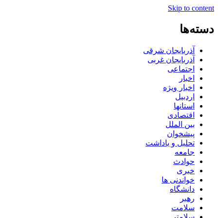
Skip to content
دسته‌ها
آذربایجان شرقی
آذربایجان غربی
اجتماعی
اخبار
اخبار ویژه
اردبیل
استانها
اقتصادی
بین الملل
پیشخوان
تحلیل و یاداشت
جامعه
حوادث
خبری
خواندنی ها
دانشگاه
رهبر
سلامت
سلامتی