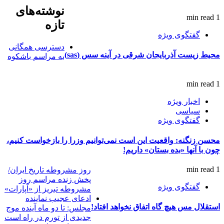
نوشته‌های
1 min read
تازه
گفتگوی ویژه
دسترسی همگانی
محیط زیست آذربایجان شرقی در آینه سس (sas)
به مراسم باشکوه
1 min read
اخبار ویژه
سیاسی
گفتگوی ویژه
محسن زنگنه: واقعیت این است نمی‌توانیم وزرا را بازخواست کنیم،
چون با آنها «بده بستان» داریم!
1 min read
روز مشروطه تاریخ ایران/
پخش زنده مراسم روز
گفتگوی ویژه
مشروطه تبریز از «آپارات»
ادعای عجیب نماینده
استقلال مس هیچ گاه اتفاق نخواهد افتاد!
مجلس: تا دو ماه آینده موج
جدیدی از تورم در راه است