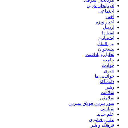
آذربایجان شرقی
آذربایجان غربی
اجتماعی
اخبار
اخبار ویژه
اردبیل
استانها
اقتصادی
بین الملل
پیشخوان
تحلیل و یاداشت
جامعه
حوادث
خبری
خواندنی ها
دانشگاه
رهبر
سلامت
سلامتی
سوز بیزدن قولاق سیزدن
سیاسی
علم جدید
علم و فناوری
فرهنگ و هنر