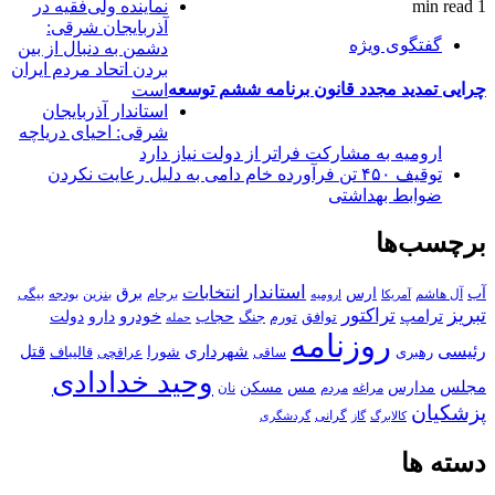
1 min read
نماینده ولی‌فقیه در
آذربایجان شرقی:
گفتگوی ویژه
دشمن به دنبال از بین
بردن اتحاد مردم ایران
چرایی تمدید مجدد قانون برنامه ششم توسعه
است
استاندار آذربایجان
شرقی: احیای دریاچه
ارومیه به مشارکت فراتر از دولت نیاز دارد
توقیف ۴۵۰ تن فرآورده خام دامی به دلیل رعایت نکردن
ضوابط بهداشتی
برچسب‌ها
استاندار
انتخابات
آب
برق
ارس
آل هاشم
برجام
بنزین
بودجه
آمریکا
بیگی
ارومیه
تبریز
تراکتور
ترامپ
خودرو
حجاب
دارو
جنگ
دولت
توافق
تورم
حمله
روزنامه
رئیسی
قتل
شهرداری
رهبری
شورا
قالیباف
عراقچی
ساقی
وحید خدادادی
مجلس
مسکن
مدارس
مس
مراغه
مردم
نان
پزشکیان
کالابرگ
گرانی
گاز
گردشگری
دسته ها