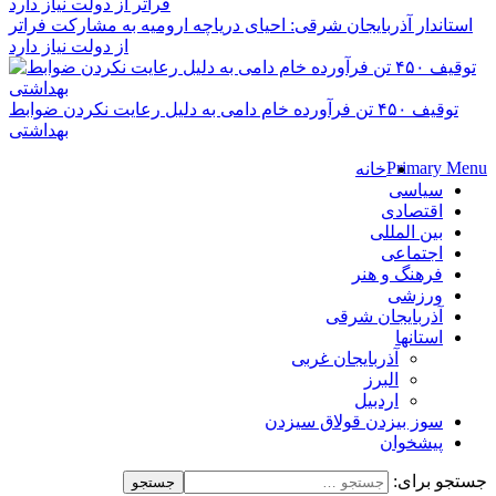
استاندار آذربایجان شرقی: احیای دریاچه ارومیه به مشارکت فراتر
از دولت نیاز دارد
توقیف ۴۵۰ تن فرآورده خام دامی به دلیل رعایت نکردن ضوابط
بهداشتی
Primary Menu
خانه
سیاسی
اقتصادی
بین المللی
اجتماعی
فرهنگ و هنر
ورزشی
آذربایجان شرقی
استانها
آذربایجان غربی
البرز
اردبیل
سوز بیزدن قولاق سیزدن
پیشخوان
جستجو برای: