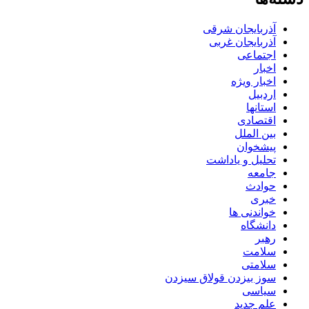
آذربایجان شرقی
آذربایجان غربی
اجتماعی
اخبار
اخبار ویژه
اردبیل
استانها
اقتصادی
بین الملل
پیشخوان
تحلیل و یاداشت
جامعه
حوادث
خبری
خواندنی ها
دانشگاه
رهبر
سلامت
سلامتی
سوز بیزدن قولاق سیزدن
سیاسی
علم جدید