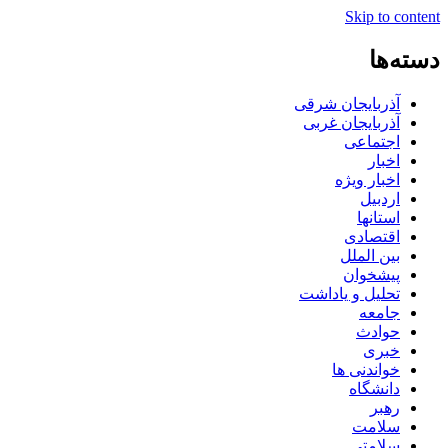
Skip to content
دسته‌ها
آذربایجان شرقی
آذربایجان غربی
اجتماعی
اخبار
اخبار ویژه
اردبیل
استانها
اقتصادی
بین الملل
پیشخوان
تحلیل و یاداشت
جامعه
حوادث
خبری
خواندنی ها
دانشگاه
رهبر
سلامت
سلامتی