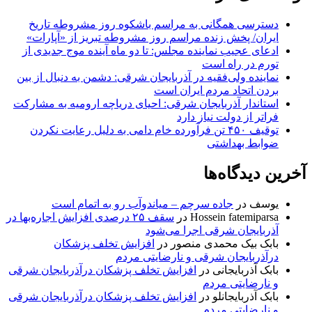
دسترسی همگانی به مراسم باشکوه روز مشروطه تاریخ
ایران/ پخش زنده مراسم روز مشروطه تبریز از «آپارات»
ادعای عجیب نماینده مجلس: تا دو ماه آینده موج جدیدی از
تورم در راه است
نماینده ولی‌فقیه در آذربایجان شرقی: دشمن به دنبال از بین
بردن اتحاد مردم ایران است
استاندار آذربایجان شرقی: احیای دریاچه ارومیه به مشارکت
فراتر از دولت نیاز دارد
توقیف ۴۵۰ تن فرآورده خام دامی به دلیل رعایت نکردن
ضوابط بهداشتی
آخرین دیدگاه‌ها
یوسف
در
جاده سرچم – میاندوآب رو به اتمام است
Hossein fatemiparsa
در
سقف ۲۵ درصدی افزایش اجاره‌بها در
آذربایجان شرقی اجرا می‌شود
بابک بیک محمدی منصور
در
افزایش تخلف پزشکان
درآذربایجان شرقی و نارضایتی مردم
بابک آذربایجانی
در
افزایش تخلف پزشکان درآذربایجان شرقی
و نارضایتی مردم
بابک آذربایجانلو
در
افزایش تخلف پزشکان درآذربایجان شرقی
و نارضایتی مردم