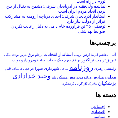
تورم در راه است
نماینده ولی‌فقیه در آذربایجان شرقی: دشمن به دنبال از بین
بردن اتحاد مردم ایران است
استاندار آذربایجان شرقی: احیای دریاچه ارومیه به مشارکت
فراتر از دولت نیاز دارد
توقیف ۴۵۰ تن فرآورده خام دامی به دلیل رعایت نکردن
ضوابط بهداشتی
برچسب‌ها
استاندار
انتخابات
آب
برق
ارس
آل هاشم
برجام
بنزین
بودجه
آمریکا
بیگی
ارومیه
تبریز
تراکتور
ترامپ
خودرو
حجاب
دارو
جنگ
دولت
توافق
تورم
حمله
روزنامه
رئیسی
قتل
شهرداری
رهبری
شورا
قالیباف
عراقچی
ساقی
وحید خدادادی
مجلس
مسکن
مدارس
مس
مراغه
مردم
نان
پزشکیان
کالابرگ
گرانی
گاز
گردشگری
دسته ها
اجتماعی
اقتصادی
سیاسی