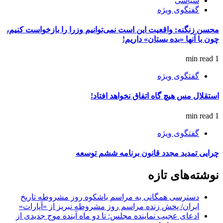
سیاسی
گفتگوی ویژه
محسن زنگنه: واقعیت این است نمی‌توانیم وزرا را بازخواست کنیم،
چون با آنها «بده بستان» داریم!
1 min read
گفتگوی ویژه
استقلال مس هیچ گاه اتفاق نخواهد افتاد!
1 min read
گفتگوی ویژه
چرایی تمدید مجدد قانون برنامه ششم توسعه
نوشته‌های تازه
دسترسی همگانی به مراسم باشکوه روز مشروطه تاریخ
ایران/ پخش زنده مراسم روز مشروطه تبریز از «آپارات»
ادعای عجیب نماینده مجلس: تا دو ماه آینده موج جدیدی از