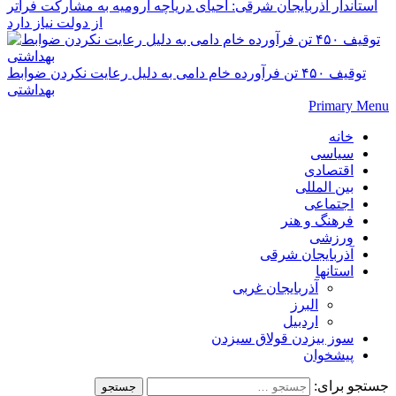
استاندار آذربایجان شرقی: احیای دریاچه ارومیه به مشارکت فراتر
از دولت نیاز دارد
توقیف ۴۵۰ تن فرآورده خام دامی به دلیل رعایت نکردن ضوابط
بهداشتی
Primary Menu
خانه
سیاسی
اقتصادی
بین المللی
اجتماعی
فرهنگ و هنر
ورزشی
آذربایجان شرقی
استانها
آذربایجان غربی
البرز
اردبیل
سوز بیزدن قولاق سیزدن
پیشخوان
جستجو برای: