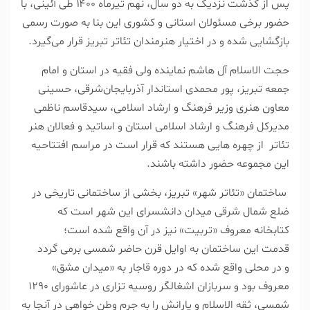
پس از گذشت نزدیک به دو سال، نهم تیرماه ۱۴۰۰ طى آئینى، با
حضور برخى مسئولان استانى و کشورى این بنا به صورت رسمى
بازگشایى شده و در اختیار هنرمندان تئاتر تبریز قرار می‌گیرد.
حجت الاسلام آل هاشم نماینده ولی فقیه در استان و امام
جمعه تبریز، پور محمدى استاندار آذربایجان‌شرقی، حسینی
معاون هنری وزیر فرهنگ و ارشاد اسلامی، سیدقاسم ناظمی
مدیرکل فرهنگ و ارشاد اسلامی استان و اساتید و فعالان هنر
تئاتر از چهره هایى هستند که قرار است در مراسم افتتاحیه
این مجموعه حضور داشته باشند.
ساختمان «تئاتر شهر» تبریز، بخشی از ساختمانی تاریخی در
ضلع شمال شرقی میدان دانشسرای این شهر است که
کتابخانه معروف «تربیت» نیز در آن واقع شده است؛
قدمت این ساختمان به اوایل قرن حاضر شمسی برمی گردد
و در محلی واقع شده که در دوره قاجار به «میدان مشق»
معروف بود و سربازان اشغالگر روسیه تزاری در عاشورای ١٢٩٠
شمسی، ثقه الاسلام و یارانش را به جرم وطن خواهی در آنجا به