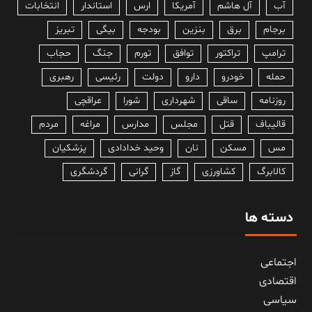
آب
آل هاشم
آمریکا
ارس
استاندار
انتخابات
برجام
برق
بنزین
بودجه
بیگی
تبریز
ترامپ
تراکتور
توافق
تورم
جنگ
حجاب
حمله
خودرو
دارو
دولت
رئیسی
رهبری
روزنامه
ساقی
شهرداری
شورا
عراقچی
قالیباف
قتل
مجلس
مدارس
مراغه
مردم
مس
مسکن
نان
وحید خدادادی
پزشکیان
کالابرگ
کشاورزی
گاز
گرانی
گردشگری
دسته ها
اجتماعی
اقتصادی
سیاسی