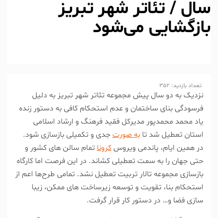
سال / تئاتر شهر تبریز
بازگشایی می‌شود
تعداد بازدید:
352
نزدیک به دو سال پیش مجموعه تئاتر شهر تبریز به دلیل
فرسودگى بناى ساختمان و عدم استحکام کافى به دستور زنده
یاد محمد محمدپور مدیرکل فقید فرهنگ و ارشاد اسلامی
استان تعطیل شد تا
به صورت
جدى و تکمیلى بازسازى شود.
در همین ایام، پاندمى ویروس
کرونا
تمام سالن هاى کشور و
حتى جهان را به سمت تعطیلى کشاند. در این فرصت اما کارگاه
بازسازى مجموعه تالار تربیت تعطیل نشد. تمامى طرح‌ها اعم از
استحکام بنا، تقویت و توسعه زیرساخت هاى ممکن، زیبا
سازی فضا و… در دستور کار قرار گرفت.