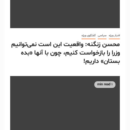
اخبار ویژه
سیاسی
گفتگوی ویژه
محسن زنگنه: واقعیت این است نمی‌توانیم
وزرا را بازخواست کنیم، چون با آنها «بده
بستان» داریم!
1 min read