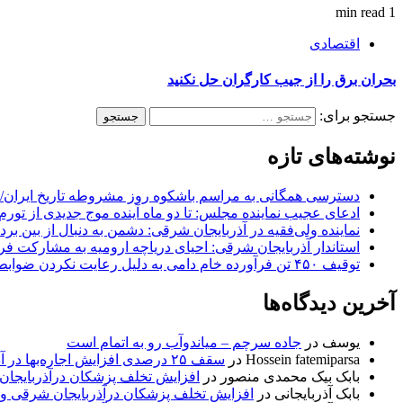
1 min read
اقتصادی
بحران برق را از جیب کارگران حل نکنید
جستجو برای:
نوشته‌های تازه
دسترسی همگانی به مراسم باشکوه روز مشروطه تاریخ ایران/ 
ادعای عجیب نماینده مجلس: تا دو ماه آینده موج جدیدی از تورم
نماینده ولی‌فقیه در آذربایجان شرقی: دشمن به دنبال از بین بر
استاندار آذربایجان شرقی: احیای دریاچه ارومیه به مشارکت فرات
توقیف ۴۵۰ تن فرآورده خام دامی به دلیل رعایت نکردن ضوابط بهداشتی
آخرین دیدگاه‌ها
یوسف
در
جاده سرچم – میاندوآب رو به اتمام است
Hossein fatemiparsa
در
سقف ۲۵ درصدی افزایش اجاره‌بها در آذربایجان شرقی اجرا می‌شود
بابک بیک محمدی منصور
در
افزایش تخلف پزشکان درآذربایجان
بابک آذربایجانی
در
افزایش تخلف پزشکان درآذربایجان شرقی و 