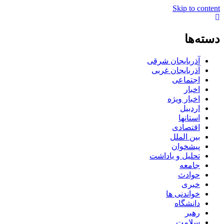
Skip to content
دسته‌ها
آذربایجان شرقی
آذربایجان غربی
اجتماعی
اخبار
اخبار ویژه
اردبیل
استانها
اقتصادی
بین الملل
پیشخوان
تحلیل و یاداشت
جامعه
حوادث
خبری
خواندنی ها
دانشگاه
رهبر
سلامت