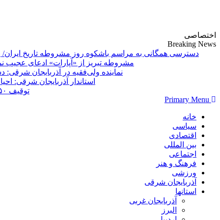
پایگاه خبری-تحلیلی روزنامه ساقی آذربایجان
اختصاصی
Breaking News
دسترسی همگانی به مراسم باشکوه روز مشروطه تاریخ ایران/ 
مشروطه تبریز از «آپارات»
Primary Menu
خانه
سیاسی
اقتصادی
بین المللی
اجتماعی
فرهنگ و هنر
ورزشی
آذربایجان شرقی
استانها
آذربایجان غربی
البرز
اردبیل