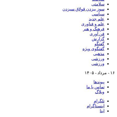
سلامتی
سوز بیزدن قولاق سیزدن
سیاسی
علم جدید
علم و فناوری
فرهنگ و هنر
فن آوری
گزارش
گفتگو
گفتگوی ویژه
مذهبی
ورزشی
ورزشی
۱۶ - مرداد - ۱۴۰۵
پیوندها
تماس با ما
وبلاگ
تلگرام
اینستاگرام
ایتا