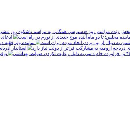
پخش زنده مراسم روز
ادعای ع
نماینده ولی‌فقیه د
استاندار آذربا
توقیف ۴۵۰ تن فرآورده خام دامی به 