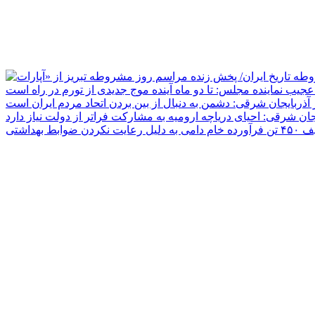
جیب نماینده مجلس: تا دو ماه آینده موج جدیدی از تورم در راه است
ر آذربایجان شرقی: دشمن به دنبال از بین بردن اتحاد مردم ایران است
یجان شرقی: احیای دریاچه ارومیه به مشارکت فراتر از دولت نیاز دارد
دلیل رعایت نکردن ضوابط بهداشتی