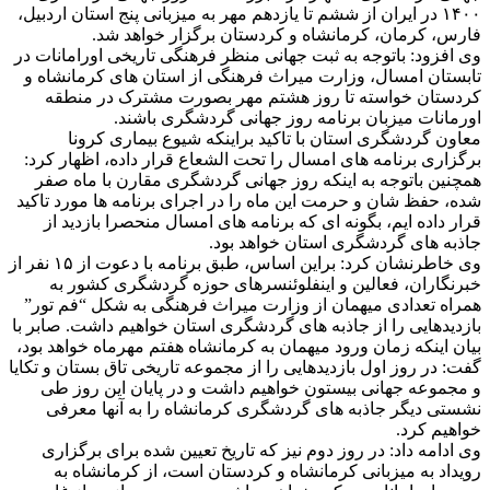
۱۴۰۰ در ایران از ششم تا یازدهم مهر به میزبانی پنج استان اردبیل،
فارس، کرمان، کرمانشاه و کردستان برگزار خواهد شد.
وی افزود: باتوجه به ثبت جهانی منظر فرهنگی تاریخی اورامانات در
تابستان امسال، وزارت میراث فرهنگی از استان های کرمانشاه و
کردستان خواسته تا روز هشتم مهر بصورت مشترک در منطقه
اورمانات میزبان برنامه روز جهانی گردشگری باشند.
معاون گردشگری استان با تاکید براینکه شیوع بیماری کرونا
برگزاری برنامه های امسال را تحت الشعاع قرار داده، اظهار کرد:
همچنین باتوجه به اینکه روز جهانی گردشگری مقارن با ماه صفر
شده، حفظ شان و حرمت این ماه را در اجرای برنامه ها مورد تاکید
قرار داده ایم، بگونه ای که برنامه های امسال منحصرا بازدید از
جاذبه های گردشگری استان خواهد بود.
وی خاطرنشان کرد: براین اساس، طبق برنامه با دعوت از ۱۵ نفر از
خبرنگاران، فعالین و اینفلوئنسرهای حوزه گردشگری کشور به
همراه تعدادی میهمان از وزارت میراث فرهنگی به شکل “فم تور”
بازدیدهایی را از جاذبه های گردشگری استان خواهیم داشت. صابر با
بیان اینکه زمان ورود میهمان به کرمانشاه هفتم مهرماه خواهد بود،
گفت: در روز اول بازدیدهایی را از مجموعه تاریخی تاق بستان و تکایا
و مجموعه جهانی بیستون خواهیم داشت و در پایان این روز طی
نشستی دیگر جاذبه های گردشگری کرمانشاه را به آنها معرفی
خواهیم کرد.
وی ادامه داد: در روز دوم نیز که تاریخ تعیین شده برای برگزاری
رویداد به میزبانی کرمانشاه و کردستان است، از کرمانشاه به