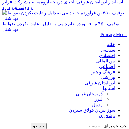
استاندار آذربایجان شرقی: احیای دریاچه ارومیه به مشارکت فراتر
از دولت نیاز دارد
توقیف ۴۵۰ تن فرآورده خام دامی به دلیل رعایت نکردن ضوابط
بهداشتی
Primary Menu
خانه
سیاسی
اقتصادی
بین المللی
اجتماعی
فرهنگ و هنر
ورزشی
آذربایجان شرقی
استانها
آذربایجان غربی
البرز
اردبیل
سوز بیزدن قولاق سیزدن
پیشخوان
جستجو برای: