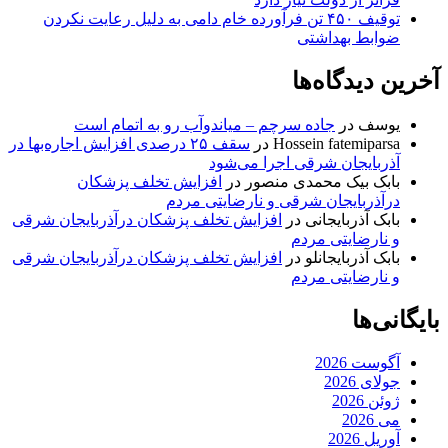
توقیف ۴۵۰ تن فرآورده خام دامی به دلیل رعایت نکردن
ضوابط بهداشتی
آخرین دیدگاه‌ها
یوسف
در
جاده سرچم – میاندوآب رو به اتمام است
Hossein fatemiparsa
در
سقف ۲۵ درصدی افزایش اجاره‌بها در
آذربایجان شرقی اجرا می‌شود
بابک بیک محمدی منصور
در
افزایش تخلف پزشکان
درآذربایجان شرقی و نارضایتی مردم
بابک آذربایجانی
در
افزایش تخلف پزشکان درآذربایجان شرقی
و نارضایتی مردم
بابک آذربایجانلو
در
افزایش تخلف پزشکان درآذربایجان شرقی
و نارضایتی مردم
بایگانی‌ها
آگوست 2026
جولای 2026
ژوئن 2026
می 2026
آوریل 2026