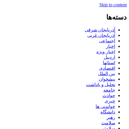
Skip to content
دسته‌ها
آذربایجان شرقی
آذربایجان غربی
اجتماعی
اخبار
اخبار ویژه
اردبیل
استانها
اقتصادی
بین الملل
پیشخوان
تحلیل و یاداشت
جامعه
حوادث
خبری
خواندنی ها
دانشگاه
رهبر
سلامت
سلامتی