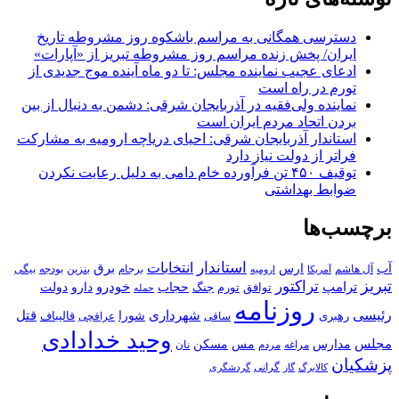
دسترسی همگانی به مراسم باشکوه روز مشروطه تاریخ
ایران/ پخش زنده مراسم روز مشروطه تبریز از «آپارات»
ادعای عجیب نماینده مجلس: تا دو ماه آینده موج جدیدی از
تورم در راه است
نماینده ولی‌فقیه در آذربایجان شرقی: دشمن به دنبال از بین
بردن اتحاد مردم ایران است
استاندار آذربایجان شرقی: احیای دریاچه ارومیه به مشارکت
فراتر از دولت نیاز دارد
توقیف ۴۵۰ تن فرآورده خام دامی به دلیل رعایت نکردن
ضوابط بهداشتی
برچسب‌ها
استاندار
انتخابات
آب
برق
ارس
آل هاشم
برجام
بنزین
بودجه
آمریکا
بیگی
ارومیه
تبریز
تراکتور
ترامپ
خودرو
حجاب
دارو
جنگ
دولت
توافق
تورم
حمله
روزنامه
رئیسی
قتل
شهرداری
رهبری
شورا
قالیباف
عراقچی
ساقی
وحید خدادادی
مجلس
مسکن
مدارس
مس
مراغه
مردم
نان
پزشکیان
کالابرگ
گرانی
گاز
گردشگری