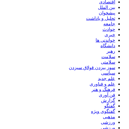
اقتصادی
بین الملل
پیشخوان
تحلیل و یاداشت
جامعه
حوادث
خبری
خواندنی ها
دانشگاه
رهبر
سلامت
سلامتی
سوز بیزدن قولاق سیزدن
سیاسی
علم جدید
علم و فناوری
فرهنگ و هنر
فن آوری
گزارش
گفتگو
گفتگوی ویژه
مذهبی
ورزشی
ورزشی