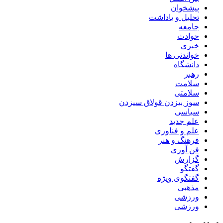
پیشخوان
تحلیل و یاداشت
جامعه
حوادث
خبری
خواندنی ها
دانشگاه
رهبر
سلامت
سلامتی
سوز بیزدن قولاق سیزدن
سیاسی
علم جدید
علم و فناوری
فرهنگ و هنر
فن آوری
گزارش
گفتگو
گفتگوی ویژه
مذهبی
ورزشی
ورزشی