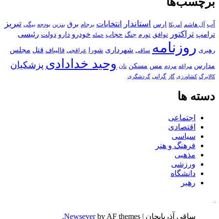
برچسب‌ها
استاندار
تبریز
انتخابات
آب
برق
ارس
آل هاشم
برجام
بنزین
بودجه
آمریکا
بیگی
تراکتور
ترامپ
خودرو
رئیسی
حجاب
دارو
جنگ
دولت
توافق
تورم
حمله
روزنامه
قتل
مجلس
شهرداری
رهبری
شورا
قالیباف
عراقچی
ساقی
وحید خدادادی
پزشکیان
مسکن
مدارس
مس
مراغه
مردم
نان
کالابرگ
گرانی
کشاورزی
گاز
گردشگری
دسته ها
اجتماعی
اقتصادی
سیاسی
فرهنگ و هنر
مذهبی
ورزشی
دانشگاه
رهبر
کافه
ساقی آذربایجان
|
by AF themes.
Newsever