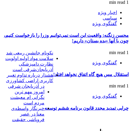
1 min read
اخبار ویژه
سیاسی
گفتگوی ویژه
محسن زنگنه: واقعیت این است نمی‌توانیم وزرا را بازخواست کنیم،
چون با آنها «بده بستان» داریم!
1 min read
نکونام جانشین ربیعی شد
سلامت مواد اولیه اولویت
گفتگوی ویژه
نظارت دامپزشکی
آذربایجان‌شرقی است
استقلال مس هیچ گاه اتفاق نخواهد افتاد!
هشدار درباره تداوم تغییر
کاربری اراضی کشاورزی
1 min read
در آذربایجان شرقی
امروز مهم‌ ترین
گفتگوی ویژه
نگرانی‌ ام معیشت
مردم است
چرایی تمدید مجدد قانون برنامه ششم توسعه
خبرنگار واسطه‌ی
معنا در عصر
فروپاشی حقیقت