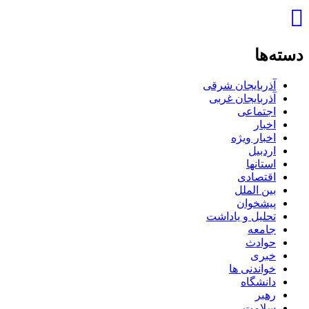
Skip
to
content
دسته‌ها
آذربایجان شرقی
آذربایجان غربی
اجتماعی
اخبار
اخبار ویژه
اردبیل
استانها
اقتصادی
بین الملل
پیشخوان
تحلیل و یاداشت
جامعه
حوادث
خبری
خواندنی ها
دانشگاه
رهبر
سلامت