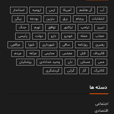
آب
آل هاشم
آمریکا
ارس
ارومیه
استاندار
انتخابات
برجام
برق
بنزین
بودجه
بیگی
تبریز
ترامپ
تراکتور
توافق
تورم
جنگ
حجاب
حمله
خودرو
دارو
دولت
رئیسی
رهبری
روزنامه
ساقی
شهرداری
شورا
عراقچی
قالیباف
قتل
مجلس
مدارس
مراغه
مردم
مس
مسکن
نان
وحید خدادادی
پزشکیان
کالابرگ
گاز
گرانی
گردشگری
دسته ها
اجتماعی
اقتصادی