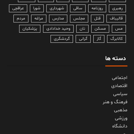
رهبری
روزنامه
ساقی
شهرداری
شورا
عراقچی
قالیباف
قتل
مجلس
مدارس
مراغه
مردم
مس
مسکن
نان
وحید خدادادی
پزشکیان
کالابرگ
گاز
گرانی
گردشگری
دسته ها
اجتماعی
اقتصادی
سیاسی
فرهنگ و هنر
مذهبی
ورزشی
دانشگاه