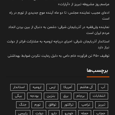
مراسم روز مشروطه تبریز از «آپارات»
ادعای عجیب نماینده مجلس: تا دو ماه آینده موج جدیدی از تورم در راه
است
نماینده ولی‌فقیه در آذربایجان شرقی: دشمن به دنبال از بین بردن اتحاد
مردم ایران است
استاندار آذربایجان شرقی: احیای دریاچه ارومیه به مشارکت فراتر از دولت
نیاز دارد
توقیف ۴۵۰ تن فرآورده خام دامی به دلیل رعایت نکردن ضوابط بهداشتی
برچسب‌ها
آب
آل هاشم
آمریکا
ارس
ارومیه
استاندار
انتخابات
برجام
برق
بنزین
بودجه
بیگی
تبریز
ترامپ
تراکتور
توافق
تورم
جنگ
حجاب
حمله
خودرو
دارو
دولت
رئیسی