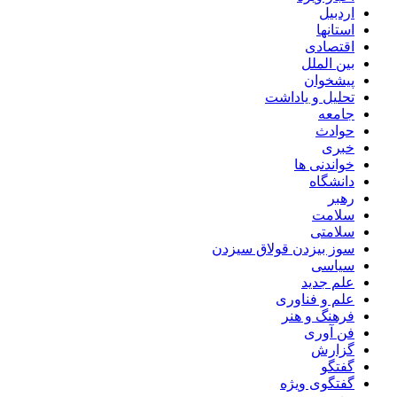
اردبیل
استانها
اقتصادی
بین الملل
پیشخوان
تحلیل و یاداشت
جامعه
حوادث
خبری
خواندنی ها
دانشگاه
رهبر
سلامت
سلامتی
سوز بیزدن قولاق سیزدن
سیاسی
علم جدید
علم و فناوری
فرهنگ و هنر
فن آوری
گزارش
گفتگو
گفتگوی ویژه