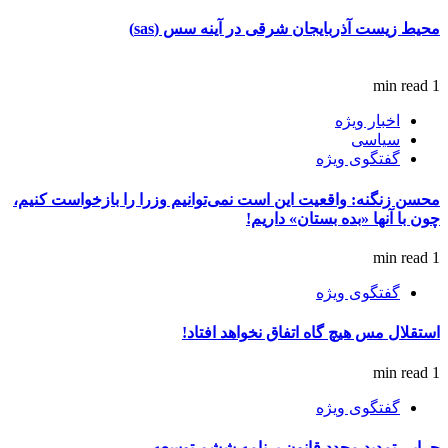
محیط زیست آذربایجان شرقی در آینه سس (sas)
1 min read
اخبار ویژه
سیاسی
گفتگوی ویژه
محسن زنگنه: واقعیت این است نمی‌توانیم وزرا را بازخواست کنیم،
چون با آنها «بده بستان» داریم!
1 min read
گفتگوی ویژه
استقلال مس هیچ گاه اتفاق نخواهد افتاد!
1 min read
گفتگوی ویژه
چرایی تمدید مجدد قانون برنامه ششم توسعه