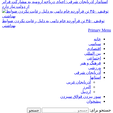
استاندار آذربایجان شرقی: احیای دریاچه ارومیه به مشارکت فراتر
از دولت نیاز دارد
توقیف ۴۵۰ تن فرآورده خام دامی به دلیل رعایت نکردن ضوابط
بهداشتی
Primary Menu
خانه
سیاسی
اقتصادی
بین المللی
اجتماعی
فرهنگ و هنر
ورزشی
آذربایجان شرقی
استانها
آذربایجان غربی
البرز
اردبیل
سوز بیزدن قولاق سیزدن
پیشخوان
جستجو برای: