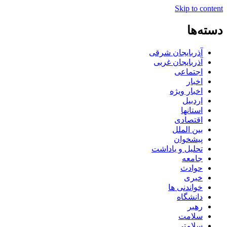
Skip to content
دسته‌ها
آذربایجان شرقی
آذربایجان غربی
اجتماعی
اخبار
اخبار ویژه
اردبیل
استانها
اقتصادی
بین الملل
پیشخوان
تحلیل و یاداشت
جامعه
حوادث
خبری
خواندنی ها
دانشگاه
رهبر
سلامت
سلامتی