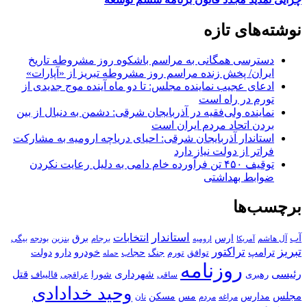
نوشته‌های تازه
دسترسی همگانی به مراسم باشکوه روز مشروطه تاریخ
ایران/ پخش زنده مراسم روز مشروطه تبریز از «آپارات»
ادعای عجیب نماینده مجلس: تا دو ماه آینده موج جدیدی از
تورم در راه است
نماینده ولی‌فقیه در آذربایجان شرقی: دشمن به دنبال از بین
بردن اتحاد مردم ایران است
استاندار آذربایجان شرقی: احیای دریاچه ارومیه به مشارکت
فراتر از دولت نیاز دارد
توقیف ۴۵۰ تن فرآورده خام دامی به دلیل رعایت نکردن
ضوابط بهداشتی
برچسب‌ها
استاندار
انتخابات
آب
برق
ارس
آل هاشم
برجام
بنزین
بودجه
آمریکا
بیگی
ارومیه
تبریز
تراکتور
ترامپ
خودرو
حجاب
دارو
جنگ
دولت
توافق
تورم
حمله
روزنامه
رئیسی
قتل
شهرداری
رهبری
شورا
قالیباف
عراقچی
ساقی
وحید خدادادی
مجلس
مسکن
مدارس
مس
مراغه
مردم
نان