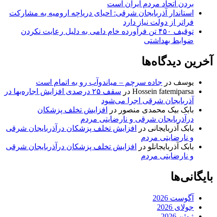
بردن اتحاد مردم ایران است
استاندار آذربایجان شرقی: احیای دریاچه ارومیه به مشارکت
فراتر از دولت نیاز دارد
توقیف ۴۵۰ تن فرآورده خام دامی به دلیل رعایت نکردن
ضوابط بهداشتی
آخرین دیدگاه‌ها
یوسف
در
جاده سرچم – میاندوآب رو به اتمام است
Hossein fatemiparsa
در
سقف ۲۵ درصدی افزایش اجاره‌بها در
آذربایجان شرقی اجرا می‌شود
بابک بیک محمدی منصور
در
افزایش تخلف پزشکان
درآذربایجان شرقی و نارضایتی مردم
بابک آذربایجانی
در
افزایش تخلف پزشکان درآذربایجان شرقی
و نارضایتی مردم
بابک آذربایجانلو
در
افزایش تخلف پزشکان درآذربایجان شرقی
و نارضایتی مردم
بایگانی‌ها
آگوست 2026
جولای 2026
ژوئن 2026