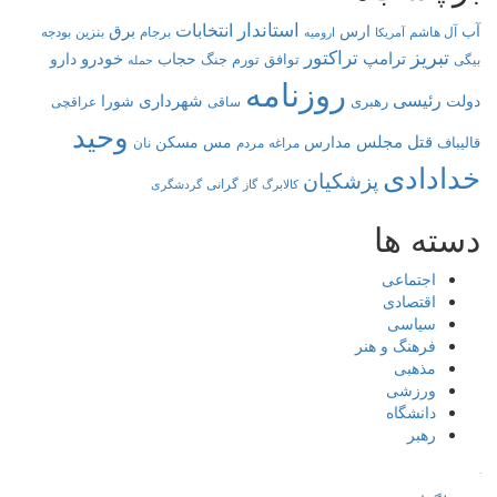
استاندار
انتخابات
برق
آب
ارس
آل هاشم
برجام
بنزین
بودجه
آمریکا
ارومیه
تبریز
تراکتور
ترامپ
خودرو
حجاب
دارو
توافق
جنگ
تورم
بیگی
حمله
روزنامه
رئیسی
شهرداری
دولت
شورا
رهبری
عراقچی
ساقی
وحید
قتل
مجلس
مدارس
مس
مسکن
قالیباف
مراغه
مردم
نان
خدادادی
پزشکیان
کالابرگ
گرانی
گاز
گردشگری
دسته ها
اجتماعی
اقتصادی
سیاسی
فرهنگ و هنر
مذهبی
ورزشی
دانشگاه
رهبر
کافه