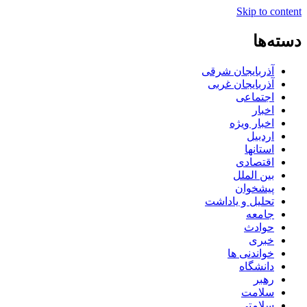
Skip to content
دسته‌ها
آذربایجان شرقی
آذربایجان غربی
اجتماعی
اخبار
اخبار ویژه
اردبیل
استانها
اقتصادی
بین الملل
پیشخوان
تحلیل و یاداشت
جامعه
حوادث
خبری
خواندنی ها
دانشگاه
رهبر
سلامت
سلامتی