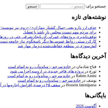
جستجو برای:
نوشته‌های تازه
حذف ارز دارو یعنی «سال کشتار بیماران» / «روی بنر بنویسید؛ ب
برای مردم مهم نیست مجلس باز باشد یا تعطیل
توقف‌ناپذیری پروژه‌های عمرانی آذربایجان‌شرقی حتی در روزه
کارکرد سنتی روابط عمومی‌ها دیگر پاسخگوی نیاز جامعه نیست
آتش‌سوزی در منطقه حفاظت‌شده دیزمار مهار شد
آخرین دیدگاه‌ها
فتاح شادمان
در
جاده سرچم – میاندوآب رو به اتمام است
تورج
در
پروژه های فاخر جدیدی در ارومیه اجرا می شود
Rahim Amini
در
جاده سرچم – میاندوآب رو به اتمام است
یوسف
در
جاده سرچم – میاندوآب رو به اتمام است
Hossein fatemiparsa
در
سقف ۲۵ درصدی افزایش اجاره‌بها در آذربایجان شرقی اجرا می‌شود
بایگانی‌ها
آگوست 2026