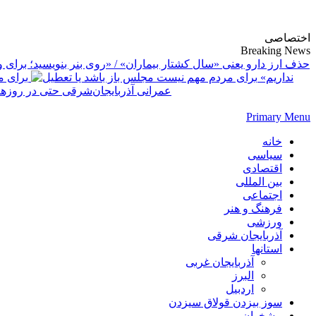
پایگاه خبری-تحلیلی روزنامه ساقی آذربایجان
اختصاصی
Breaking News
حذف ارز دارو یعنی «سال کشتار بیماران» / «روی بنر بنویسید؛ برای وز
نداریم»
برای م
عمرانی آذربایجان‌شرقی حتی در روز
Primary Menu
خانه
سیاسی
اقتصادی
بین المللی
اجتماعی
فرهنگ و هنر
ورزشی
آذربایجان شرقی
استانها
آذربایجان غربی
البرز
اردبیل
سوز بیزدن قولاق سیزدن
پیشخوان