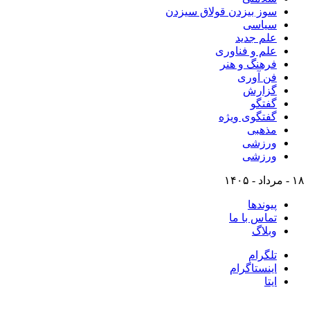
سوز بیزدن قولاق سیزدن
سیاسی
علم جدید
علم و فناوری
فرهنگ و هنر
فن آوری
گزارش
گفتگو
گفتگوی ویژه
مذهبی
ورزشی
ورزشی
۱۸ - مرداد - ۱۴۰۵
پیوندها
تماس با ما
وبلاگ
تلگرام
اینستاگرام
ایتا