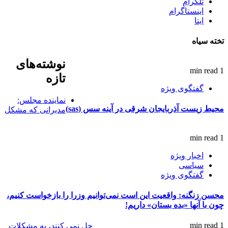
تلگرام
اینستاگرام
ایتا
تخته سیاه
نوشته‌های
1 min read
تازه
گفتگوی ویژه
نماینده مجلس:
محیط زیست آذربایجان شرقی در آینه سس (sas)
مدیرانی که مشکل
1 min read
اخبار ویژه
سیاسی
گفتگوی ویژه
محسن زنگنه: واقعیت این است نمی‌توانیم وزرا را بازخواست کنیم،
چون با آنها «بده بستان» داریم!
1 min read
حل نمی کنند، به مشکلات