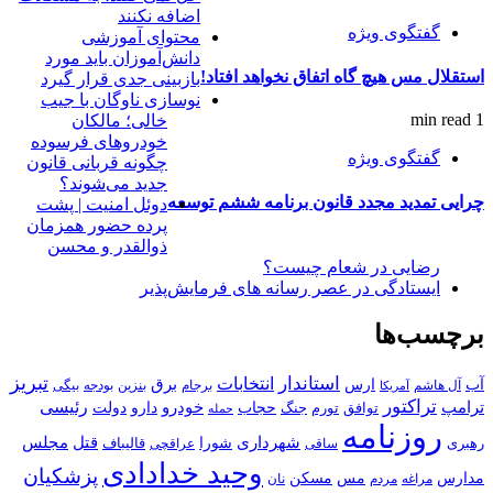
اضافه نکنند
گفتگوی ویژه
محتوای آموزشی
دانش‌آموزان باید مورد
استقلال مس هیچ گاه اتفاق نخواهد افتاد!
بازبینی جدی قرار گیرد
نوسازی ناوگان با جیب
1 min read
خالی؛ مالکان
خودرو‌های فرسوده
گفتگوی ویژه
چگونه قربانی قانون
جدید می‌شوند؟
چرایی تمدید مجدد قانون برنامه ششم توسعه
دوئل امنیت | پشت
پرده حضور همزمان
ذوالقدر و محسن
رضایی در شعام چیست؟
ایستادگی در عصر رسانه های فرمایش‌پذیر
برچسب‌ها
استاندار
تبریز
انتخابات
آب
برق
ارس
آل هاشم
برجام
بنزین
بودجه
آمریکا
بیگی
تراکتور
ترامپ
خودرو
رئیسی
حجاب
دارو
جنگ
دولت
توافق
تورم
حمله
روزنامه
قتل
مجلس
شهرداری
رهبری
شورا
قالیباف
عراقچی
ساقی
وحید خدادادی
پزشکیان
مسکن
مدارس
مس
مراغه
مردم
نان