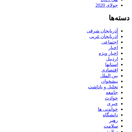
جولای 2020
دسته‌ها
آذربایجان شرقی
آذربایجان غربی
اجتماعی
اخبار
اخبار ویژه
اردبیل
استانها
اقتصادی
بین الملل
پیشخوان
تحلیل و یاداشت
جامعه
حوادث
خبری
خواندنی ها
دانشگاه
رهبر
سلامت
سلامتی