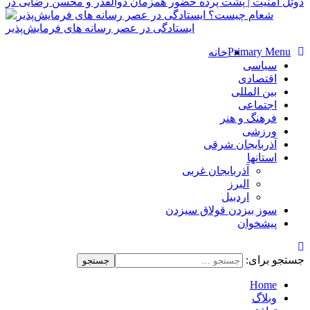
دوئل امنیت | پشت پرده حضور همزمان ذوالقدر و محسن رضایی در
شعام چیست؟
ایستادگی در عصر رسانه های فرمایش‌پذیر
Primary Menu
خانه
سیاسی
اقتصادی
بین المللی
اجتماعی
فرهنگ و هنر
ورزشی
آذربایجان شرقی
استانها
آذربایجان غربی
البرز
اردبیل
سوز بیزدن قولاق سیزدن
پیشخوان
جستجو برای:
Home
وبلاگ