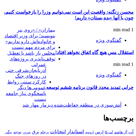
محسن زنگنه: واقعیت این است نمی‌توانیم وزرا را بازخواست کنیم،
چون با آنها «بده بستان» داریم!
1 min read
بیماران» / «روی بنر
بنویسید؛ برای وزیر اقتصاد
گفتگوی ویژه
و خانواده‌اش دارو نداریم»
برای مردم مهم نیست
استقلال مس هیچ گاه اتفاق نخواهد افتاد!
مجلس باز باشد یا تعطیل
توقف‌ناپذیری پروژه‌های
1 min read
عمرانی
آذربایجان‌شرقی حتی
گفتگوی ویژه
در روزهای جنگ
کارکرد سنتی روابط
چرایی تمدید مجدد قانون برنامه ششم توسعه
عمومی‌ها دیگر
پاسخگوی نیاز جامعه
نیست
آتش‌سوزی در منطقه حفاظت‌شده دیزمار مهار شد
برچسب‌ها
استاندار
انتخابات
آب
برق
ارس
آل هاشم
برجام
بنزین
بودجه
آمریکا
بیگی
ارومیه