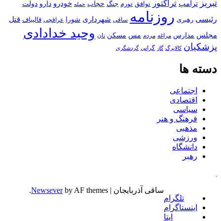
تبریز
تراکتور
ترامپ
خودرو
حجاب
دارو
جنگ
دولت
توافق
تورم
حمله
روزنامه
رئیسی
قتل
شهرداری
رهبری
شورا
قالیباف
عراقچی
ساقی
وحید خدادادی
مجلس
مسکن
مدارس
مس
مراغه
مردم
نان
پزشکیان
کالابرگ
گرانی
گاز
گردشگری
دسته ها
اجتماعی
اقتصادی
سیاسی
فرهنگ و هنر
مذهبی
ورزشی
دانشگاه
رهبر
کافه
ساقی آذربایجان
|
by AF themes.
Newsever
تلگرام
اینستاگرام
ایتا