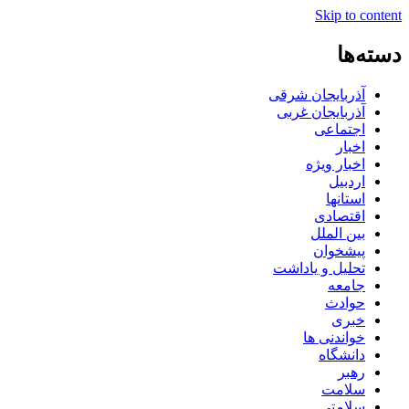
Skip to content
دسته‌ها
آذربایجان شرقی
آذربایجان غربی
اجتماعی
اخبار
اخبار ویژه
اردبیل
استانها
اقتصادی
بین الملل
پیشخوان
تحلیل و یاداشت
جامعه
حوادث
خبری
خواندنی ها
دانشگاه
رهبر
سلامت
سلامتی