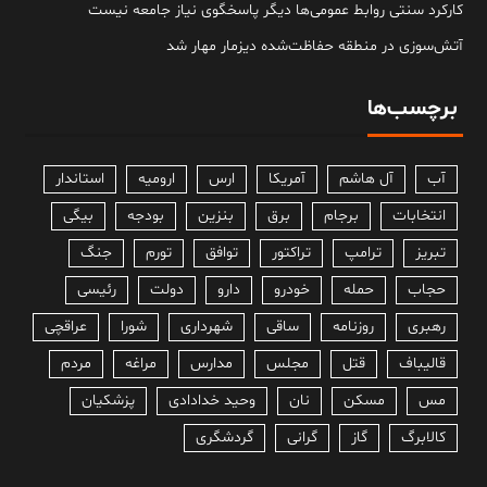
کارکرد سنتی روابط عمومی‌ها دیگر پاسخگوی نیاز جامعه نیست
آتش‌سوزی در منطقه حفاظت‌شده دیزمار مهار شد
برچسب‌ها
آب
آل هاشم
آمریکا
ارس
ارومیه
استاندار
انتخابات
برجام
برق
بنزین
بودجه
بیگی
تبریز
ترامپ
تراکتور
توافق
تورم
جنگ
حجاب
حمله
خودرو
دارو
دولت
رئیسی
رهبری
روزنامه
ساقی
شهرداری
شورا
عراقچی
قالیباف
قتل
مجلس
مدارس
مراغه
مردم
مس
مسکن
نان
وحید خدادادی
پزشکیان
کالابرگ
گاز
گرانی
گردشگری