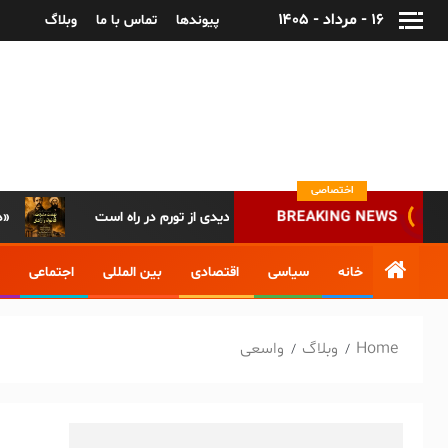
۱۶ - مرداد - ۱۴۰۵
پیوندها
تماس با ما
وبلاگ
پایگاه خبری-تحلیلی روزنامه ساقی آذربایجان
اختصاصی
BREAKING NEWS
جلس: تا دو ماه آینده موج جدیدی از تورم در راه است
دسترسی همگانی به مراسم باشکوه روز مشروطه تاریخ ایران/ پخش زنده مراسم روز مشروطه تبریز از «آپارات»
خانه
سیاسی
اقتصادی
بین المللی
اجتماعی
Home
وبلاگ
واسعی