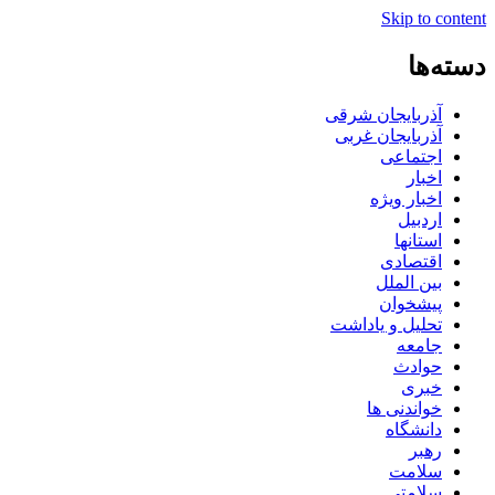
Skip to content
دسته‌ها
آذربایجان شرقی
آذربایجان غربی
اجتماعی
اخبار
اخبار ویژه
اردبیل
استانها
اقتصادی
بین الملل
پیشخوان
تحلیل و یاداشت
جامعه
حوادث
خبری
خواندنی ها
دانشگاه
رهبر
سلامت
سلامتی