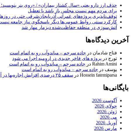
حذف ارز دارو یعنی «سال کشتار بیماران» / «روی بنر بنویسید؛ ب
برای مردم مهم نیست مجلس باز باشد یا تعطیل
توقف‌ناپذیری پروژه‌های عمرانی آذربایجان‌شرقی حتی در روزه
کارکرد سنتی روابط عمومی‌ها دیگر پاسخگوی نیاز جامعه نیست
آتش‌سوزی در منطقه حفاظت‌شده دیزمار مهار شد
آخرین دیدگاه‌ها
فتاح شادمان
در
جاده سرچم – میاندوآب رو به اتمام است
تورج
در
پروژه های فاخر جدیدی در ارومیه اجرا می شود
Rahim Amini
در
جاده سرچم – میاندوآب رو به اتمام است
یوسف
در
جاده سرچم – میاندوآب رو به اتمام است
Hossein fatemiparsa
در
سقف ۲۵ درصدی افزایش اجاره‌بها در آذربایجان شرقی اجرا می‌شود
بایگانی‌ها
آگوست 2026
جولای 2026
ژوئن 2026
می 2026
آوریل 2026
مارس 2026