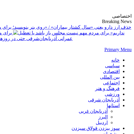
پایگاه خبری-تحلیلی روزنامه ساقی آذربایجان
اختصاصی
Breaking News
حذف ارز دارو یعنی «سال کشتار بیماران» / «روی بنر بنویسید؛ برای وز
نداریم»
برای م
عمرانی آذربایجان‌شرقی حتی در روز
Primary Menu
خانه
سیاسی
اقتصادی
بین المللی
اجتماعی
فرهنگ و هنر
ورزشی
آذربایجان شرقی
استانها
آذربایجان غربی
البرز
اردبیل
سوز بیزدن قولاق سیزدن
پیشخوان