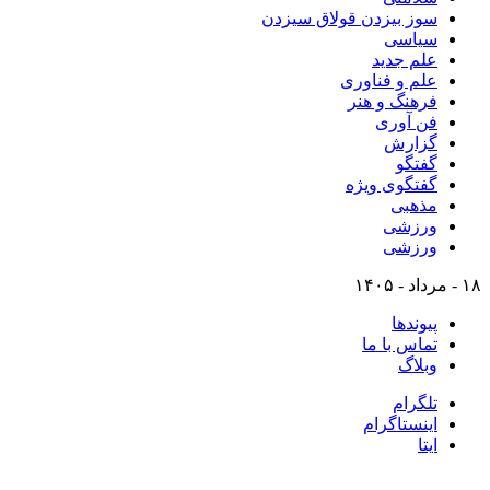
سوز بیزدن قولاق سیزدن
سیاسی
علم جدید
علم و فناوری
فرهنگ و هنر
فن آوری
گزارش
گفتگو
گفتگوی ویژه
مذهبی
ورزشی
ورزشی
۱۸ - مرداد - ۱۴۰۵
پیوندها
تماس با ما
وبلاگ
تلگرام
اینستاگرام
ایتا