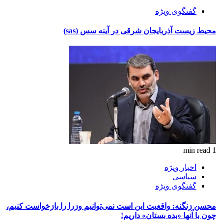
گفتگوی ویژه
محیط زیست آذربایجان شرقی در آینه سس (sas)
1 min read
اخبار ویژه
سیاسی
گفتگوی ویژه
محسن زنگنه: واقعیت این است نمی‌توانیم وزرا را بازخواست کنیم،
چون با آنها «بده بستان» داریم!