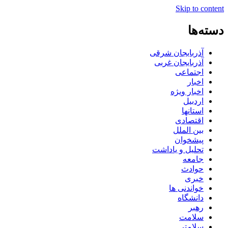
Skip to content
دسته‌ها
آذربایجان شرقی
آذربایجان غربی
اجتماعی
اخبار
اخبار ویژه
اردبیل
استانها
اقتصادی
بین الملل
پیشخوان
تحلیل و یاداشت
جامعه
حوادث
خبری
خواندنی ها
دانشگاه
رهبر
سلامت
سلامتی