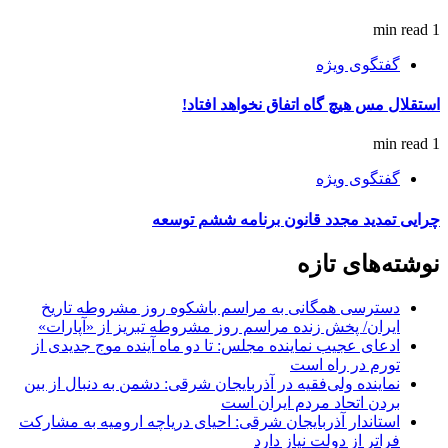
1 min read
گفتگوی ویژه
استقلال مس هیچ گاه اتفاق نخواهد افتاد!
1 min read
گفتگوی ویژه
چرایی تمدید مجدد قانون برنامه ششم توسعه
نوشته‌های تازه
دسترسی همگانی به مراسم باشکوه روز مشروطه تاریخ
ایران/ پخش زنده مراسم روز مشروطه تبریز از «آپارات»
ادعای عجیب نماینده مجلس: تا دو ماه آینده موج جدیدی از
تورم در راه است
نماینده ولی‌فقیه در آذربایجان شرقی: دشمن به دنبال از بین
بردن اتحاد مردم ایران است
استاندار آذربایجان شرقی: احیای دریاچه ارومیه به مشارکت
فراتر از دولت نیاز دارد