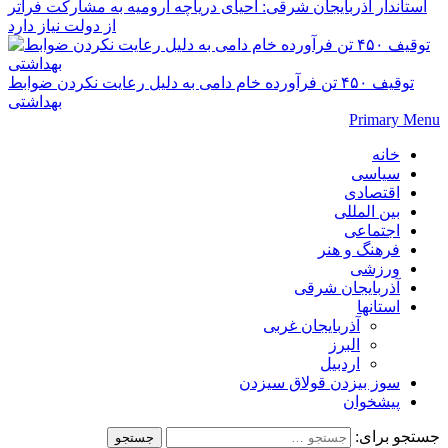
استاندار آذربایجان شرقی: احیای دریاچه ارومیه به مشارکت فراتر
از دولت نیاز دارد
توقیف ۴۵۰ تن فرآورده خام دامی به دلیل رعایت نکردن ضوابط
بهداشتی
Primary Menu
خانه
سیاسی
اقتصادی
بین المللی
اجتماعی
فرهنگ و هنر
ورزشی
آذربایجان شرقی
استانها
آذربایجان غربی
البرز
اردبیل
سوز بیزدن قولاق سیزدن
پیشخوان
جستجو برای: