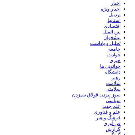
اخبار
اخبار ویژه
اردبیل
استانها
اقتصادی
بین الملل
پیشخوان
تحلیل و یاداشت
جامعه
حوادث
خبری
خواندنی ها
دانشگاه
رهبر
سلامت
سلامتی
سوز بیزدن قولاق سیزدن
سیاسی
علم جدید
علم و فناوری
فرهنگ و هنر
فن آوری
گزارش
گفتگو