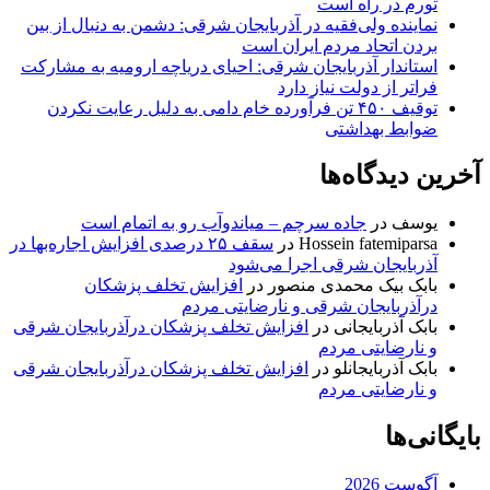
تورم در راه است
نماینده ولی‌فقیه در آذربایجان شرقی: دشمن به دنبال از بین
بردن اتحاد مردم ایران است
استاندار آذربایجان شرقی: احیای دریاچه ارومیه به مشارکت
فراتر از دولت نیاز دارد
توقیف ۴۵۰ تن فرآورده خام دامی به دلیل رعایت نکردن
ضوابط بهداشتی
آخرین دیدگاه‌ها
یوسف
در
جاده سرچم – میاندوآب رو به اتمام است
Hossein fatemiparsa
در
سقف ۲۵ درصدی افزایش اجاره‌بها در
آذربایجان شرقی اجرا می‌شود
بابک بیک محمدی منصور
در
افزایش تخلف پزشکان
درآذربایجان شرقی و نارضایتی مردم
بابک آذربایجانی
در
افزایش تخلف پزشکان درآذربایجان شرقی
و نارضایتی مردم
بابک آذربایجانلو
در
افزایش تخلف پزشکان درآذربایجان شرقی
و نارضایتی مردم
بایگانی‌ها
آگوست 2026