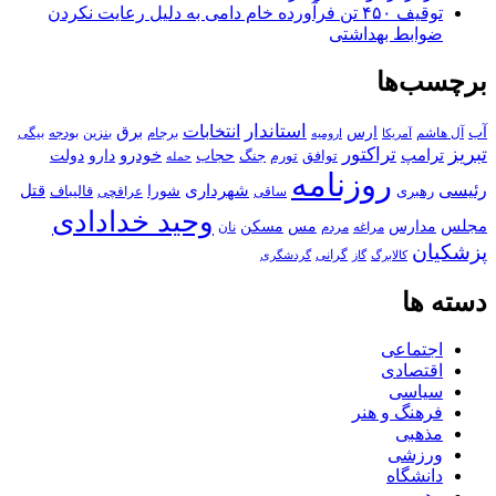
توقیف ۴۵۰ تن فرآورده خام دامی به دلیل رعایت نکردن
ضوابط بهداشتی
برچسب‌ها
استاندار
انتخابات
آب
برق
ارس
آل هاشم
برجام
بنزین
بودجه
آمریکا
بیگی
ارومیه
تبریز
تراکتور
ترامپ
خودرو
حجاب
دارو
جنگ
دولت
توافق
تورم
حمله
روزنامه
رئیسی
قتل
شهرداری
رهبری
شورا
قالیباف
عراقچی
ساقی
وحید خدادادی
مجلس
مسکن
مدارس
مس
مراغه
مردم
نان
پزشکیان
کالابرگ
گرانی
گاز
گردشگری
دسته ها
اجتماعی
اقتصادی
سیاسی
فرهنگ و هنر
مذهبی
ورزشی
دانشگاه