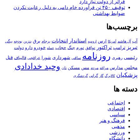
فراتر از دولت نیاز دارد
توقیف ۴۵۰ تن فرآورده خام دامی به دلیل رعایت نکردن
ضوابط بهداشتی
برچسب‌ها
استاندار
انتخابات
آب
برق
ارس
آل هاشم
برجام
بنزین
بودجه
آمریکا
بیگی
ارومیه
تبریز
تراکتور
ترامپ
خودرو
حجاب
دارو
جنگ
دولت
توافق
تورم
حمله
روزنامه
رئیسی
قتل
شهرداری
رهبری
شورا
قالیباف
عراقچی
ساقی
وحید خدادادی
مجلس
مسکن
مدارس
مس
مراغه
مردم
نان
پزشکیان
کالابرگ
گرانی
گاز
گردشگری
دسته ها
اجتماعی
اقتصادی
سیاسی
فرهنگ و هنر
مذهبی
ورزشی
دانشگاه