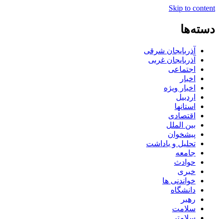
Skip to content
دسته‌ها
آذربایجان شرقی
آذربایجان غربی
اجتماعی
اخبار
اخبار ویژه
اردبیل
استانها
اقتصادی
بین الملل
پیشخوان
تحلیل و یاداشت
جامعه
حوادث
خبری
خواندنی ها
دانشگاه
رهبر
سلامت
سلامتی