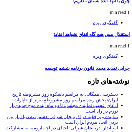
چون با آنها «بده بستان» داریم!
1 min read
گفتگوی ویژه
استقلال مس هیچ گاه اتفاق نخواهد افتاد!
1 min read
گفتگوی ویژه
چرایی تمدید مجدد قانون برنامه ششم توسعه
نوشته‌های تازه
دسترسی همگانی به مراسم باشکوه روز مشروطه تاریخ
ایران/ پخش زنده مراسم روز مشروطه تبریز از «آپارات»
ادعای عجیب نماینده مجلس: تا دو ماه آینده موج جدیدی از
تورم در راه است
نماینده ولی‌فقیه در آذربایجان شرقی: دشمن به دنبال از بین
بردن اتحاد مردم ایران است
استاندار آذربایجان شرقی: احیای دریاچه ارومیه به مشارکت