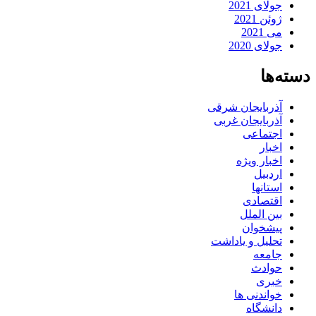
جولای 2021
ژوئن 2021
می 2021
جولای 2020
دسته‌ها
آذربایجان شرقی
آذربایجان غربی
اجتماعی
اخبار
اخبار ویژه
اردبیل
استانها
اقتصادی
بین الملل
پیشخوان
تحلیل و یاداشت
جامعه
حوادث
خبری
خواندنی ها
دانشگاه