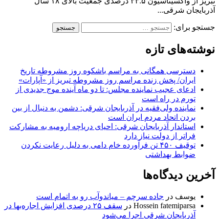
تبریز از واکسیناسیون ۳۳.۵ درصدی جمعیت بالای ۱۸ سال
آذربایجان شرقی...
جستجو برای:
نوشته‌های تازه
دسترسی همگانی به مراسم باشکوه روز مشروطه تاریخ
ایران/ پخش زنده مراسم روز مشروطه تبریز از «آپارات»
ادعای عجیب نماینده مجلس: تا دو ماه آینده موج جدیدی از
تورم در راه است
نماینده ولی‌فقیه در آذربایجان شرقی: دشمن به دنبال از بین
بردن اتحاد مردم ایران است
استاندار آذربایجان شرقی: احیای دریاچه ارومیه به مشارکت
فراتر از دولت نیاز دارد
توقیف ۴۵۰ تن فرآورده خام دامی به دلیل رعایت نکردن
ضوابط بهداشتی
آخرین دیدگاه‌ها
یوسف
در
جاده سرچم – میاندوآب رو به اتمام است
Hossein fatemiparsa
در
سقف ۲۵ درصدی افزایش اجاره‌بها در
آذربایجان شرقی اجرا می‌شود