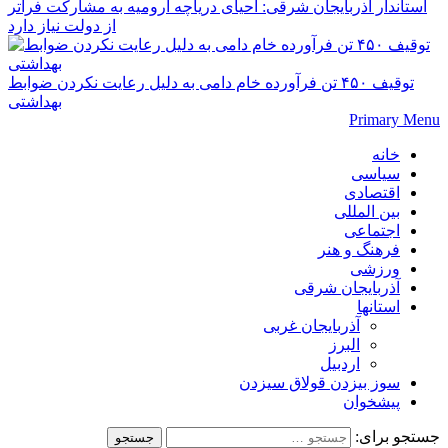
استاندار آذربایجان شرقی: احیای دریاچه ارومیه به مشارکت فراتر
از دولت نیاز دارد
توقیف ۴۵۰ تن فرآورده خام دامی به دلیل رعایت نکردن ضوابط
بهداشتی
Primary Menu
خانه
سیاسی
اقتصادی
بین المللی
اجتماعی
فرهنگ و هنر
ورزشی
آذربایجان شرقی
استانها
آذربایجان غربی
البرز
اردبیل
سوز بیزدن قولاق سیزدن
پیشخوان
جستجو برای: