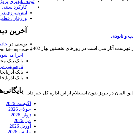
توقف‌ناپذیری پروژ
کارکرد سنتی ر
آتش‌سوزی در 
ورزقان، قطب 
آخرین دیدگ
ب و نابودی
یوسف
در
جاده
رست آثار ملی است در روزهای نخستین بهار 1402...
in fatemiparsa
اجرا می‌شود
بابک بیک مح
نارضایتی مر
بابک آذربایجا
بابک آذربایجان
بایگانی‌ه
مان در تبریز بدون استعلام از این اداره کل خبر داد....
آگوست 2026
جولای 2026
ژوئن 2026
می 2026
آوریل 2026
مارس 2026