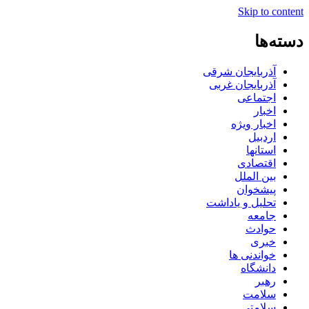
Skip to content
دسته‌ها
آذربایجان شرقی
آذربایجان غربی
اجتماعی
اخبار
اخبار ویژه
اردبیل
استانها
اقتصادی
بین الملل
پیشخوان
تحلیل و یاداشت
جامعه
حوادث
خبری
خواندنی ها
دانشگاه
رهبر
سلامت
سلامتی