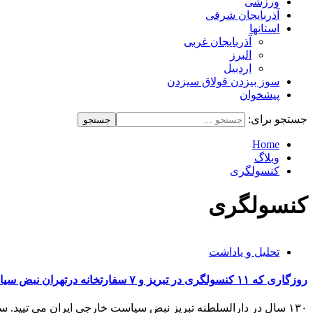
ورزشی
آذربایجان شرقی
استانها
آذربایجان غربی
البرز
اردبیل
سوز بیزدن قولاق سیزدن
پیشخوان
جستجو برای:
Home
وبلاگ
کنسولگری
کنسولگری
تحلیل و یاداشت
روزگاری که ۱۱ کنسولگری در تبریز و ۷ سفارتخانه درتهران نبض سیاست خارجی ایران بودند!
۱۳۰ سال در دارالسلطنه تبریز نبض سیاست خارجی ایران می تپید. سفرا و کنسولان و نمایندگان سیاسی و دیپلمات های...