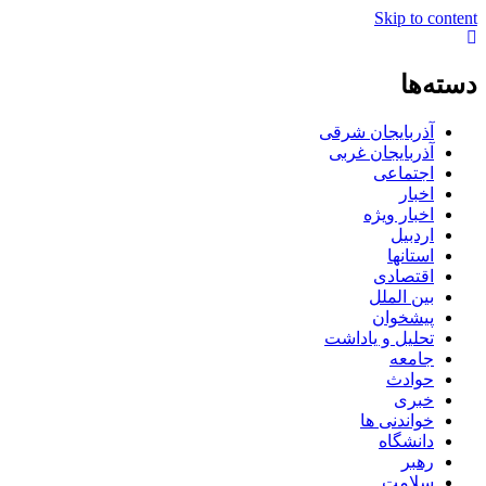
Skip to content
دسته‌ها
آذربایجان شرقی
آذربایجان غربی
اجتماعی
اخبار
اخبار ویژه
اردبیل
استانها
اقتصادی
بین الملل
پیشخوان
تحلیل و یاداشت
جامعه
حوادث
خبری
خواندنی ها
دانشگاه
رهبر
سلامت