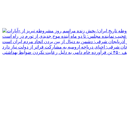
جیب نماینده مجلس: تا دو ماه آینده موج جدیدی از تورم در راه است
ر آذربایجان شرقی: دشمن به دنبال از بین بردن اتحاد مردم ایران است
یجان شرقی: احیای دریاچه ارومیه به مشارکت فراتر از دولت نیاز دارد
دلیل رعایت نکردن ضوابط بهداشتی