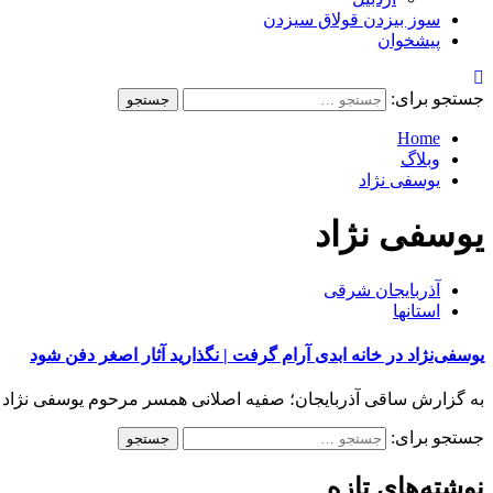
سوز بیزدن قولاق سیزدن
پیشخوان
جستجو برای:
Home
وبلاگ
یوسفی نژاد
یوسفی نژاد
آذربایجان شرقی
استانها
یوسفی‌نژاد در خانه ابدی آرام گرفت | نگذارید آثار اصغر دفن شود
به گزارش ساقی آذربایجان؛ صفیه اصلانی همسر مرحوم یوسفی نژاد ک
جستجو برای:
نوشته‌های تازه