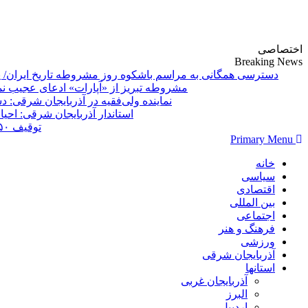
پایگاه خبری-تحلیلی روزنامه ساقی آذربایجان
اختصاصی
Breaking News
دسترسی همگانی به مراسم باشکوه روز مشروطه تاریخ ایران/ 
مشروطه تبریز از «آپارات»
Primary Menu
خانه
سیاسی
اقتصادی
بین المللی
اجتماعی
فرهنگ و هنر
ورزشی
آذربایجان شرقی
استانها
آذربایجان غربی
البرز
اردبیل