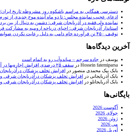
دسترسی همگانی به مراسم باشکوه روز مشروطه تاریخ ایران/ 
ادعای عجیب نماینده مجلس: تا دو ماه آینده موج جدیدی از تورم
نماینده ولی‌فقیه در آذربایجان شرقی: دشمن به دنبال از بین بر
استاندار آذربایجان شرقی: احیای دریاچه ارومیه به مشارکت فرات
توقیف ۴۵۰ تن فرآورده خام دامی به دلیل رعایت نکردن ضوابط بهداشتی
آخرین دیدگاه‌ها
یوسف
در
جاده سرچم – میاندوآب رو به اتمام است
Hossein fatemiparsa
در
سقف ۲۵ درصدی افزایش اجاره‌بها در آذربایجان شرقی اجرا می‌شود
بابک بیک محمدی منصور
در
افزایش تخلف پزشکان درآذربایجان
بابک آذربایجانی
در
افزایش تخلف پزشکان درآذربایجان شرقی و 
بابک آذربایجانلو
در
افزایش تخلف پزشکان درآذربایجان شرقی و 
بایگانی‌ها
آگوست 2026
جولای 2026
ژوئن 2026
می 2026
آوریل 2026