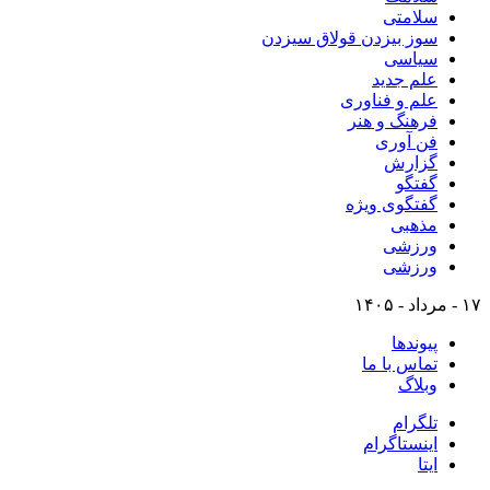
سلامتی
سوز بیزدن قولاق سیزدن
سیاسی
علم جدید
علم و فناوری
فرهنگ و هنر
فن آوری
گزارش
گفتگو
گفتگوی ویژه
مذهبی
ورزشی
ورزشی
۱۷ - مرداد - ۱۴۰۵
پیوندها
تماس با ما
وبلاگ
تلگرام
اینستاگرام
ایتا