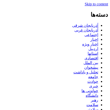
Skip to content
دسته‌ها
آذربایجان شرقی
آذربایجان غربی
اجتماعی
اخبار
اخبار ویژه
اردبیل
استانها
اقتصادی
بین الملل
پیشخوان
تحلیل و یاداشت
جامعه
حوادث
خبری
خواندنی ها
دانشگاه
رهبر
سلامت
سلامتی