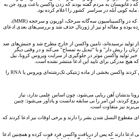
ا که دعانویسان به مردم گفته بودند که زدن واکسن باعث ورود جن به
 مایه کوبی آبله در سراسر کشور را اعلام کرده بود.
علاوه بر آن مقاله پزشکی در سال ۱۹۹۸ در ژورنال پزشکی لنست “The Lancet” از سوی “اندرو ویکفیلد” منتشر و در آن مقاله ادعا شده بود که در واکسیناسیون سه‌گانه سرخک، اوریون و سرخجه (MMR)،
ده بوده و مقاله او نیز از ژورنال حذف شد و بررسی‌های بعدی ادعای
آنجایی که واکسن‌های داخلی به فاز تولید نرسیده‌اند، تامین واکسن از خارج مطرح شد و جنبش‌های ضد
ان را ریش دار” و یا “تبدیل به تمساح” می‌کند و در وقتی دیگر
ر پی اعلام خبر تولید واکسن موثر در جلوگیری از سرایت ویروس کرونا،‌ بیل‌
ه هیچ مدرکی برای تایید این ادعا منتشر نشده است.
ترس از این که واکسن کرونا بتواند در دی‌ان‌ای تغییر ایجاد کند، یکی دیگر از شایعات‌ است و این در حالی است که محققان در این زمینه اعلام کردند واکسن بخشی از ماده ژنتیکی تک‌رشته‌ای ویروس یا RNA را
نا بدنشان آهن ربایی می‌شود، چون اساس علمی ندارد، نیاز
وع کردند، این امر را بی سابقه ندانست و یادآور می‌شود: چنین
ی‌برند نیز متفاوت است.
ای مقطوع النسل شدن بشر را دارند و برخی اوقات نیز ادعا کردند که
خی ادعا دارند که پس از دریافت واکسن فرد فوت کرده و همچنین ادعا