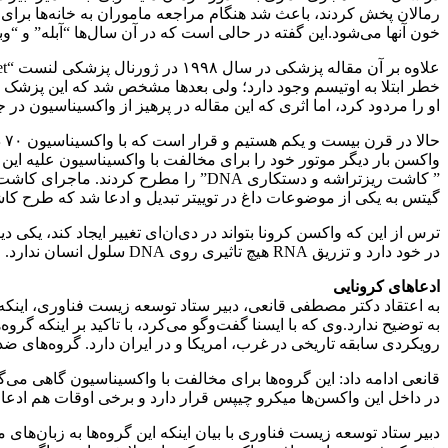
رمالان پخش کردند، باعث شد هنگام مراجعه ماموران به خانه‌ها برای م
خون آنها می‌شود.این گفته در حالی است که در آن سال‌ها “آبله” و “وب
خطر ابتلا به اوتیسم وجود دارد؛ ولی بعدها مشخص شد که این پزشک بری
او را مردود کرد، اما اثری که این مقاله در پرهیز از واکسیناسیون در 
حا
واکسن بار دیگر موتور خود را برای مخالفت با واکسیناسیون علیه این و
” کاشت ریزتراشه و دستکاری DNA” را مط
گیتس به یکی از موضوعات داغ در توییتر تبدیل و ادعا شد که طرح کا
در خود دارد و تزریق RNA هیچ تاثیری روی DNA سلول انسان ندارد.
ادعاهای کرونایی
به اعتقاد دکتر مصطفی قانعی، دبیر ستاد توسعه زیست فناوری، اینکه
به توضیح ندارد.وی که با ایسنا گفت‌وگو می‌کرد، با تاکید بر اینکه گ
رویکردی سابقه تاریخی در غرب، امریکا و در ایران دارد. گروه‌های ضد
قانعی ادامه داد: این گروه‌ها برای مخالفت با واکسیناسیون گاهی می
در داخل این واکسن‌ها میکرو چیپس قرار دارد و برخی اوقات هم ادعا 
دبیر ستاد توسعه زیست فناوری با بیان اینکه این گروه‌ها به زبان‌ه