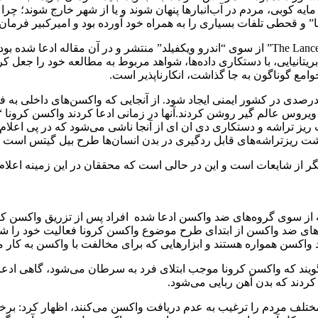
ایه کوبی، مردم در آب‌انبارها پنهان شوند و یا از شهر خارج شوند؛ چر
ا” و قحطی تلفات بسیاری را به همراه خود آورده بود و امیرکبیر فرمان
تانیایی، با دستکاری داده‌ها، شواهد مربوط به مطالعه خود را جعل کر
جوامع گوناگون به جا گذاشت، انکارناپذیر است.
لا در قرن بیست و یکم هستیم و قرار است که با واکسیناسیون ۷۰ درصدی در کشور ایمنی ایجاد شود. از 
یروس عالم گیر روشن کردند.آنها در زمانی ادعا کردند واکسن کرونا “زن
رح کردند. ماجرای کاشت ریز تراشه و دستکاری دی ان ای از آنجا ناشی می‌شود که د
شت ریزتراشه‌های قابل ردگیری در بدن انسان‌ها طرح بیل گیتس است ک
 از سوی گروه‌های ضد واکسن ادعا شده افراد پس از تزریق واکسن کرو
روه‌های ضد واکسن از ابتدای طرح موضوع واکسن کرونا فعالیت خود را شر
 واکسن همواره هستند و ابزارهایی که برای مخالفت با واکسن به کار م
‌گویند که واکسن کرونا موجب ابتلای فرد به سرطان می‌شود، گاهی ادع
کردند که بدن آهن ربایی می‌شود.
ای مختلف مردم را ترغیب به عدم دریافت واکسن می‌کنند، اظهار کرد: بر