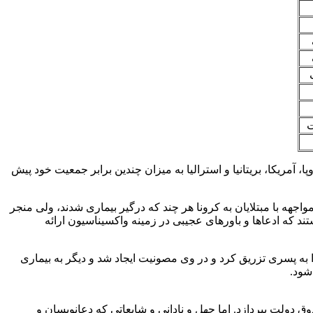
 می‌شود، ۷.۵۵۰ میلیارد دوز واکسن توسط کانادا، اتحادیه اروپا، آمریکا، بریتانیا و استرالیا به میزان چندین برابر جمعیت خود پیش
ه با مبتلایان به کرونا هر چند که درگیر بیماری شدند، ولی منجر
 که ادعاها و باورهای عجیبی در زمینه واکسیناسیون ارائه
ا به پسری تزریق کرد و در وی مصونیت ایجاد شد و دیگر به بیماری
شود.
له، امیرکبیر دستور داده بود که هر کس نخواهد آبله بکوبد، باید ۵ تومان جریمه به صندوق دولت بپردازد. اما جهل و نادانی و شایعاتی که دعانویسان و