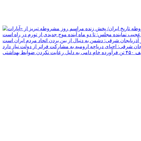
جیب نماینده مجلس: تا دو ماه آینده موج جدیدی از تورم در راه است
ر آذربایجان شرقی: دشمن به دنبال از بین بردن اتحاد مردم ایران است
یجان شرقی: احیای دریاچه ارومیه به مشارکت فراتر از دولت نیاز دارد
دلیل رعایت نکردن ضوابط بهداشتی