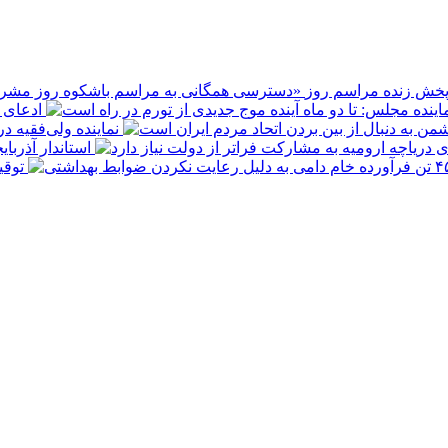
پخش زنده مراسم روز
ادعای ع
نماینده ولی‌فقیه د
استاندار آذربا
توقیف ۴۵۰ تن فرآورده خام دامی به 