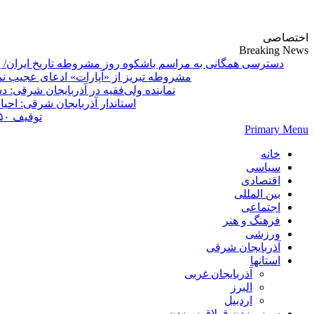
پایگاه خبری-تحلیلی روزنامه ساقی آذربایجان
اختصاصی
Breaking News
دسترسی همگانی به مراسم باشکوه روز مشروطه تاریخ ایران/ 
مشروطه تبریز از «آپارات»
Primary Menu
خانه
سیاسی
اقتصادی
بین المللی
اجتماعی
فرهنگ و هنر
ورزشی
آذربایجان شرقی
استانها
آذربایجان غربی
البرز
اردبیل
سوز بیزدن قولاق سیزدن