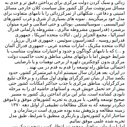
زدائی و سبک کردن دولت مرکزی برای پرداختن دقیق تر و جدی به
مسائل سرنوشت ساز کل کشور مثل سیاست کلان خارجی مسائل
امنیتی و دفاعی ، شکلهائی از تمرکززدائی را با نامهای متفاوت برای
مدل خود برمیگزینند . نمونه های بسیاری از شرق و غرب کشورهای
لیبرالیسمی ، سوسیالیسمی ،بودائی و حتی اسلامی و غیره میتوان
برشمرد (فدراسیون مشروطه مالزی ، مشروطه پارلمانی فدرال
استرالیا ، مجمع الجزایر ژاپن ، ایالات متحده آمریکا ، جمهوری
فدراتیو روسیه ، کنفدراسیون سوئیس ، جمهوری فدرال برزیل ،
ایالات متحده مکزیک ، امارات متحده عربی ، جمهوری فدرال آلمان
و …) که با نامهای گوناگون و حدود و اختیارات متفاوت متناسب با
شرایط خویش اما با دولتهای محلی مناطق و تحت حاکمیت دولت
مرکزی بدون کوچکترین دلهره از برخی توهمات و یا نارضایتی
احتمالی مناطق راه توسعه را قدم به قدم در می نهند .
در ایران، بعد هزاران سال سیستم اداره غیرمتمرکز کشور، حدود
یکصد سال از بنیان تمرکزگرای پهلوی اول میگذرد و برخلاف تبلیغ
مرکزگرایان، مناطق مرکزی با جذب حداکثر امکانات کشور حتی
بیش از حد تحمل خویش فربه، و استانهای حاشیه ای را به مرحله
نابودی کشانده است. بنابر این برای انداختن ریل کشور به مسیر
صحیح توسعه واقعی، با مروری به تجربه کشورهای موفق و ناموفق
دیگردر توسعه که به شکل مطالعات تطبیقی از اوایل دهه ۱۳۷۰
زمینه مطالعه و پژوهش بنده بوده ضروری است درسازمان و
ساختار اداره کشورتحول و بازنگری منطبق با شرایط، طبق مدل
تجربه شده علمی موفق نمائیم.
اما با سازمان، ساختار موجود نیز انتظار کسب نتیجه نزدیک بین