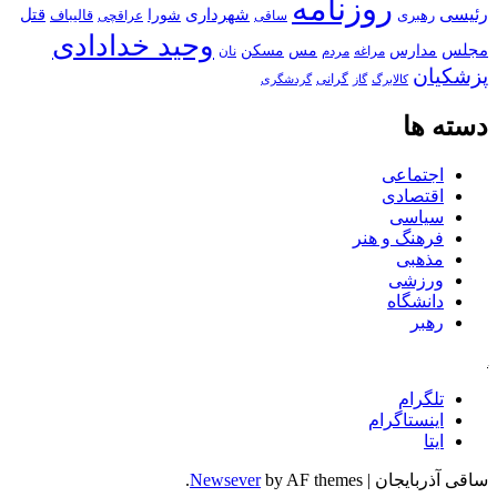
روزنامه
رئیسی
قتل
شهرداری
رهبری
شورا
قالیباف
عراقچی
ساقی
وحید خدادادی
مجلس
مسکن
مدارس
مس
مراغه
مردم
نان
پزشکیان
کالابرگ
گرانی
گاز
گردشگری
دسته ها
اجتماعی
اقتصادی
سیاسی
فرهنگ و هنر
مذهبی
ورزشی
دانشگاه
رهبر
کافه
تلگرام
اینستاگرام
ایتا
ساقی آذربایجان
|
by AF themes.
Newsever