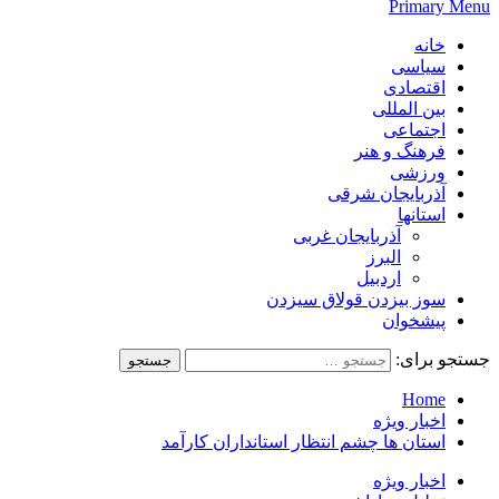
Primary Menu
خانه
سیاسی
اقتصادی
بین المللی
اجتماعی
فرهنگ و هنر
ورزشی
آذربایجان شرقی
استانها
آذربایجان غربی
البرز
اردبیل
سوز بیزدن قولاق سیزدن
پیشخوان
جستجو برای:
Home
اخبار ویژه
استان ها چشم انتظار استانداران کارآمد
اخبار ویژه