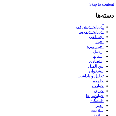
Skip to content
دسته‌ها
آذربایجان شرقی
آذربایجان غربی
اجتماعی
اخبار
اخبار ویژه
اردبیل
استانها
اقتصادی
بین الملل
پیشخوان
تحلیل و یاداشت
جامعه
حوادث
خبری
خواندنی ها
دانشگاه
رهبر
سلامت
سلامتی