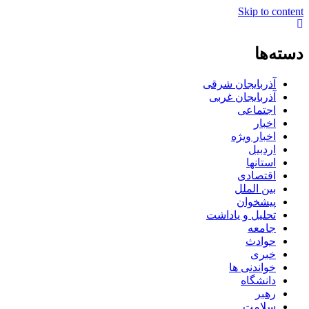
Skip to content
دسته‌ها
آذربایجان شرقی
آذربایجان غربی
اجتماعی
اخبار
اخبار ویژه
اردبیل
استانها
اقتصادی
بین الملل
پیشخوان
تحلیل و یاداشت
جامعه
حوادث
خبری
خواندنی ها
دانشگاه
رهبر
سلامت