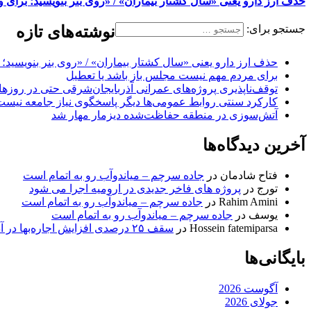
حذف ارز دارو یعنی «سال کشتار بیماران» / «روی بنر بنویسید؛ برای وز
جستجو برای:
نوشته‌های تازه
حذف ارز دارو یعنی «سال کشتار بیماران» / «روی بنر بنویسید؛ ب
برای مردم مهم نیست مجلس باز باشد یا تعطیل
توقف‌ناپذیری پروژه‌های عمرانی آذربایجان‌شرقی حتی در روزه
کارکرد سنتی روابط عمومی‌ها دیگر پاسخگوی نیاز جامعه نیست
آتش‌سوزی در منطقه حفاظت‌شده دیزمار مهار شد
آخرین دیدگاه‌ها
فتاح شادمان
در
جاده سرچم – میاندوآب رو به اتمام است
تورج
در
پروژه های فاخر جدیدی در ارومیه اجرا می شود
Rahim Amini
در
جاده سرچم – میاندوآب رو به اتمام است
یوسف
در
جاده سرچم – میاندوآب رو به اتمام است
Hossein fatemiparsa
در
سقف ۲۵ درصدی افزایش اجاره‌بها در آذربایجان شرقی اجرا می‌شود
بایگانی‌ها
آگوست 2026
جولای 2026