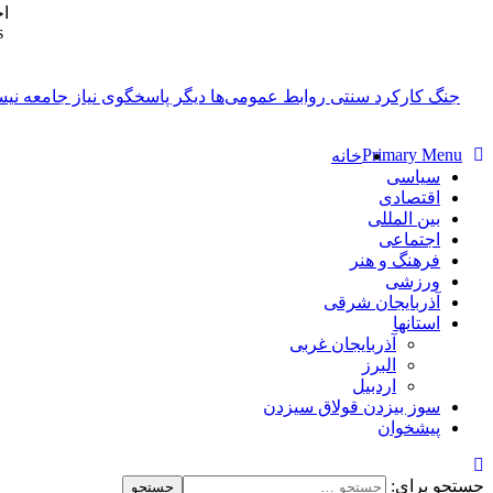
ا
s
پایگاه خبری-تحلیلی روزنامه ساقی آذربایجان
جنگ
Primary Menu
خانه
سیاسی
اقتصادی
بین المللی
اجتماعی
فرهنگ و هنر
ورزشی
آذربایجان شرقی
استانها
آذربایجان غربی
البرز
اردبیل
سوز بیزدن قولاق سیزدن
پیشخوان
جستجو برای: