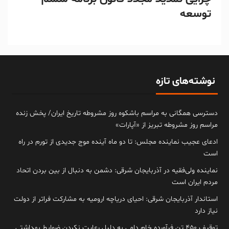
توسعه
نوشته‌های تازه
دسترسی همگانی به مراسم باشکوه روز مشروطه تاریخ ایران/ پخش زنده
مراسم روز مشروطه تبریز از «آپارات»
ادعای عجیب نماینده مجلس: تا دو ماه آینده موج جدیدی از تورم در راه
است
نماینده ولی‌فقیه در آذربایجان شرقی: دشمن به دنبال از بین بردن اتحاد
مردم ایران است
استاندار آذربایجان شرقی: احیای دریاچه ارومیه به مشارکت فراتر از دولت
نیاز دارد
توقیف ۴۵۰ تن فرآورده خام دامی به دلیل رعایت نکردن ضوابط بهداشتی