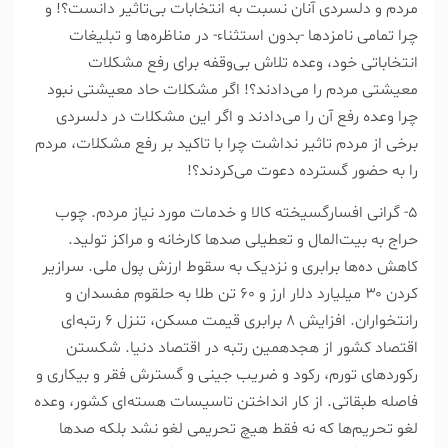
مردم و دلسردی آنان نسبت به انتخابات بی‌تاثیر دانست؟! و
چرا تمامی نامزد‌ها -بدون استثناء- در مناظره‌ها و تبلیغات
انتخاباتی خود، وعده تلاش بی‌وقفه برای رفع مشکلات
معیشتی مردم را می‌دادند؟! اگر مشکلات حاد معیشتی نبود
چرا وعده رفع آن را می‌دادند و اگر این مشکلات در دلسردی
برخی از مردم تاثیر نداشت چرا با تاکید بر رفع مشکلات، مردم
را به حضور گسترده دعوت می‌کردند؟!
۵- گرانی افسار‌گسیخته کالا و خدمات مورد نیاز مردم. چوب
حراج به بیت‌المال و تعطیلی صد‌ها کارخانه و مراکز تولید.
کاهش ده‌ها برابری و نزدیک به سقوط ارزش پول ملی. سرازیر
کردن ۳۰ میلیارد دلار ارز و ۶۰ تن طلا به حلقوم مفسدان و
رانتخواران. افزایش ۸ برابری قیمت مسکن، تنزل ۶ رتبه‌ای
اقتصاد کشور از هجدهمین رتبه در اقتصاد دنیا. شکستن
رکورد‌های تورم، رکود و ضریب جینی و گسترش فقر و بیکاری و
فاصله طبقاتی. از کار انداختن تاسیسات هسته‌ای کشور، وعده
لغو تحریم‌ها که نه فقط هیچ تحریمی لغو نشد بلکه صد‌ها