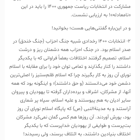
مشارکت در انتخابات ریاست جمهوری ۱۴۰۰ را باید در این
«نامعادله»! به ارزیابی نشست.
و در این‌باره گفتنی‌هایی هست؛ بخوانید!
۲- انتخابات ۱۴۰۰ رخدادی شبیه جنگ احزاب (جنگ خندق) در
صدر اسلام بود. در جنگ احزاب همه دشمنان ریز و درشت
اسلام، تصمیم گرفتند اختلافات بعضاً فراوانی که با یکدیگر
داشتند را کنار بگذارند و تمامی توان خود را برای مقابله با اسلام
نوپای آن روز به کار بگیرند چرا که اسلام ظلم‌ستیز را اصلی‌ترین
دشمن خود می‌دانستند (و حق داشتند)؛ و اینگونه بود که همه
آنها، از مشرکان، اشراف و برده‌داران گرفته تا یهودیان و پیروان
سایر ادیان به هم پیوستند و علیه اسلام، سپاه پر شماری
آراستند و به مدینة‌النبی (ص) که پایگاه اسلام نوپای آن روز
بود، یورش آوردند. آن روز‌ها هم کسی گمان نمی‌کرد مشرکان
بت‌پرست و طوایفی از یهودیان خدا‌پرست که با یکدیگر
اختلاف بنیادین داشتند، به ائتلاف برسند، ولی رسیدند!