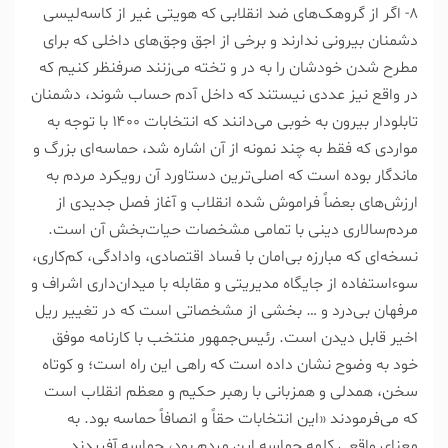
۸- اگر از گروهک‌های ضد انقلابی که هویتی غیر از کاسه‌لیسی
دشمنان بیرونی ندارند و برخی از اجق وجق‌های داخلی که برای
مطرح شدن خودشان را به در و تخته می‌زنند صرفنظر کنیم که
در واقع نیز عددی نیستند که داخل آدم حساب شوند، دشمنان
تابلو‌دار بیرون به خوبی می‌دانند که انتخابات ۱۴۰۰ با توجه به
مواردی که فقط به چند نمونه از آن اشاره شد، حماسه‌ای بزرگ و
ماندگار بوده است که اصلی‌ترین دستاورد آن رویکرد مردم به
ارزش‌های بعضاً فراموش شده انقلاب و آغاز فصل جدیدی از
مردم‌سالاری دینی با تمامی مشخصات حیات‌بخش آن است.
نسخه‌ای که مبارزه بی‌امان با فساد اقتصادی، وادادگی، کم‌کاری،
سوءاستفاده از جایگاه مدیریتی و مقابله با میدان‌داری اشراف و
مرفهان بی‌درد و … بخشی از مشخصاتی است که در تغییر ریل
اخیر قابل دیدن است. رئیس‌جمهور منتخب با کارنامه موفق
خود به وضوح نشان داده است که راهی این راه است؛ و کوتاه
سخن، همدلی و همزبانی با رهبر حکیم و معظم انقلاب است
که می‌فرمودند «این انتخابات حقاً و انصافاً حماسه بود. به
معنای واقعی کلمه حماسه این مردم بود، حماسه آفریدند.