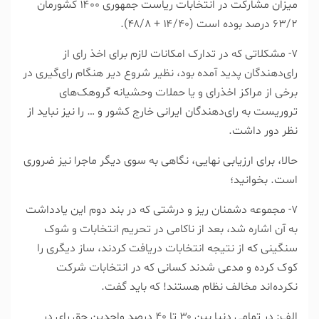
میزان مشارکت در انتخابات ریاست جمهوری ۱۴۰۰ کشورمان
۶۳/۲ درصد بوده است (۱۴/۴۰ + ۴۸/۸).
۷- مشکلاتی که در تدارک امکانات لازم برای اخذ رای از
رای‌دهندگان پدید آمده بود، نظیر شروع دیر هنگام رای‌گیری در
برخی از مراکز اخذ‌رای و یا حملات وحشیانه گروهک‌های
تروریست به رای‌دهندگان ایرانی خارج کشور و … را نیز نباید از
نظر دور داشت.
حالا، برای ارزیابی نهایی، نگاهی به سوی دیگر ماجرا نیز ضروری
است. بخوانید؛
۷- مجموعه دشمنان ریز و درشتی که در بند دوم این یادداشت
به آن اشاره شد، بعد از ناکامی در تحریم انتخابات و شوک
سنگینی که از نتیجه انتخابات دریافت کردند، ساز دیگری را
کوک کرده و مدعی شدند کسانی که در انتخابات شرکت
نکرده‌اند مخالف نظام هستند! که باید گفت.
الف: در تمامی دنیا بین ۳۰ تا ۴۰ درصد واجدین حق رای در