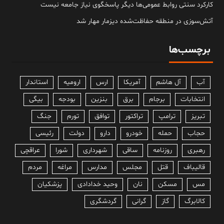
کارکرد سنتی روابط عمومی‌ها دیگر پاسخگوی نیاز جامعه نیست
آتش‌سوزی در منطقه حفاظت‌شده دیزمار مهار شد
برچسب‌ها
آب
آل هاشم
آمریکا
ارس
ارومیه
استاندار
انتخابات
برجام
برق
بنزین
بودجه
بیگی
تبریز
ترامپ
تراکتور
توافق
تورم
جنگ
حجاب
حمله
خودرو
دارو
دولت
رئیسی
رهبری
روزنامه
ساقی
شهرداری
شورا
عراقچی
قالیباف
قتل
مجلس
مدارس
مراغه
مردم
مس
مسکن
نان
وحید خدادادی
پزشکیان
کالابرگ
گاز
گرانی
گردشگری