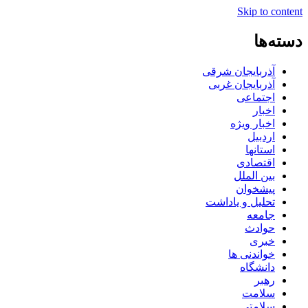
Skip to content
دسته‌ها
آذربایجان شرقی
آذربایجان غربی
اجتماعی
اخبار
اخبار ویژه
اردبیل
استانها
اقتصادی
بین الملل
پیشخوان
تحلیل و یاداشت
جامعه
حوادث
خبری
خواندنی ها
دانشگاه
رهبر
سلامت
سلامتی