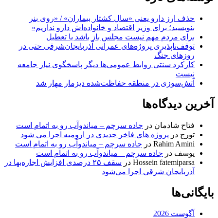
حذف ارز دارو یعنی «سال کشتار بیماران» / «روی بنر
بنویسید؛ برای وزیر اقتصاد و خانواده‌اش دارو نداریم»
برای مردم مهم نیست مجلس باز باشد یا تعطیل
توقف‌ناپذیری پروژه‌های عمرانی آذربایجان‌شرقی حتی در
روزهای جنگ
کارکرد سنتی روابط عمومی‌ها دیگر پاسخگوی نیاز جامعه
نیست
آتش‌سوزی در منطقه حفاظت‌شده دیزمار مهار شد
آخرین دیدگاه‌ها
فتاح شادمان
در
جاده سرچم – میاندوآب رو به اتمام است
تورج
در
پروژه های فاخر جدیدی در ارومیه اجرا می شود
Rahim Amini
در
جاده سرچم – میاندوآب رو به اتمام است
یوسف
در
جاده سرچم – میاندوآب رو به اتمام است
Hossein fatemiparsa
در
سقف ۲۵ درصدی افزایش اجاره‌بها در
آذربایجان شرقی اجرا می‌شود
بایگانی‌ها
آگوست 2026