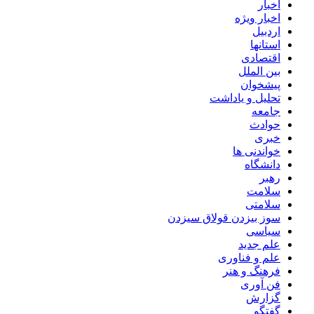
اخبار
اخبار ویژه
اردبیل
استانها
اقتصادی
بین الملل
پیشخوان
تحلیل و یاداشت
جامعه
حوادث
خبری
خواندنی ها
دانشگاه
رهبر
سلامت
سلامتی
سوز بیزدن قولاق سیزدن
سیاسی
علم جدید
علم و فناوری
فرهنگ و هنر
فن آوری
گزارش
گفتگو