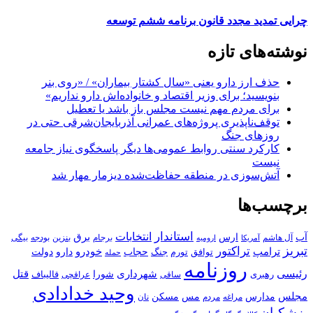
چرایی تمدید مجدد قانون برنامه ششم توسعه
نوشته‌های تازه
حذف ارز دارو یعنی «سال کشتار بیماران» / «روی بنر
بنویسید؛ برای وزیر اقتصاد و خانواده‌اش دارو نداریم»
برای مردم مهم نیست مجلس باز باشد یا تعطیل
توقف‌ناپذیری پروژه‌های عمرانی آذربایجان‌شرقی حتی در
روزهای جنگ
کارکرد سنتی روابط عمومی‌ها دیگر پاسخگوی نیاز جامعه
نیست
آتش‌سوزی در منطقه حفاظت‌شده دیزمار مهار شد
برچسب‌ها
استاندار
انتخابات
آب
برق
ارس
آل هاشم
برجام
بنزین
بودجه
آمریکا
بیگی
ارومیه
تبریز
تراکتور
ترامپ
خودرو
حجاب
دارو
جنگ
دولت
توافق
تورم
حمله
روزنامه
رئیسی
قتل
شهرداری
رهبری
شورا
قالیباف
عراقچی
ساقی
وحید خدادادی
مجلس
مسکن
مدارس
مس
مراغه
مردم
نان
پزشکیان