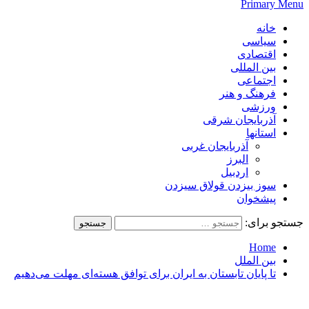
Primary Menu
خانه
سیاسی
اقتصادی
بین المللی
اجتماعی
فرهنگ و هنر
ورزشی
آذربایجان شرقی
استانها
آذربایجان غربی
البرز
اردبیل
سوز بیزدن قولاق سیزدن
پیشخوان
جستجو برای:
Home
بین الملل
تا پایان تابستان به ایران برای توافق هسته‌ای مهلت می‌دهیم