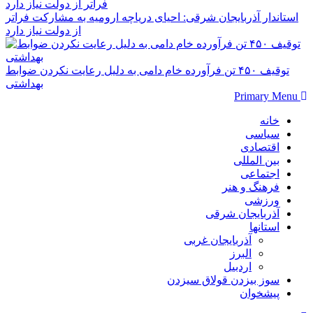
استاندار آذربایجان شرقی: احیای دریاچه ارومیه به مشارکت فراتر
از دولت نیاز دارد
توقیف ۴۵۰ تن فرآورده خام دامی به دلیل رعایت نکردن ضوابط
بهداشتی
Primary Menu
خانه
سیاسی
اقتصادی
بین المللی
اجتماعی
فرهنگ و هنر
ورزشی
آذربایجان شرقی
استانها
آذربایجان غربی
البرز
اردبیل
سوز بیزدن قولاق سیزدن
پیشخوان