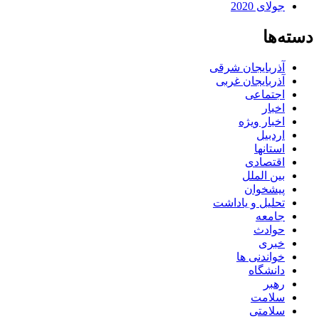
جولای 2020
دسته‌ها
آذربایجان شرقی
آذربایجان غربی
اجتماعی
اخبار
اخبار ویژه
اردبیل
استانها
اقتصادی
بین الملل
پیشخوان
تحلیل و یاداشت
جامعه
حوادث
خبری
خواندنی ها
دانشگاه
رهبر
سلامت
سلامتی