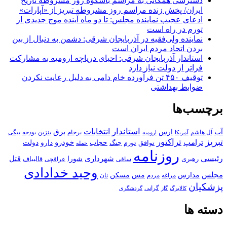
دسترسی همگانی به مراسم باشکوه روز مشروطه تاریخ
ایران/ پخش زنده مراسم روز مشروطه تبریز از «آپارات»
ادعای عجیب نماینده مجلس: تا دو ماه آینده موج جدیدی از
تورم در راه است
نماینده ولی‌فقیه در آذربایجان شرقی: دشمن به دنبال از بین
بردن اتحاد مردم ایران است
استاندار آذربایجان شرقی: احیای دریاچه ارومیه به مشارکت
فراتر از دولت نیاز دارد
توقیف ۴۵۰ تن فرآورده خام دامی به دلیل رعایت نکردن
ضوابط بهداشتی
برچسب‌ها
استاندار
انتخابات
آب
برق
ارس
آل هاشم
برجام
بنزین
بودجه
آمریکا
بیگی
ارومیه
تبریز
تراکتور
ترامپ
خودرو
حجاب
دارو
جنگ
دولت
توافق
تورم
حمله
روزنامه
رئیسی
قتل
شهرداری
رهبری
شورا
قالیباف
عراقچی
ساقی
وحید خدادادی
مجلس
مسکن
مدارس
مس
مراغه
مردم
نان
پزشکیان
کالابرگ
گرانی
گاز
گردشگری
دسته ها