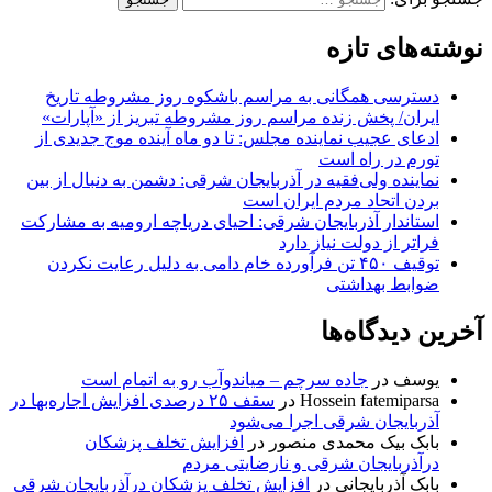
نوشته‌های تازه
دسترسی همگانی به مراسم باشکوه روز مشروطه تاریخ
ایران/ پخش زنده مراسم روز مشروطه تبریز از «آپارات»
ادعای عجیب نماینده مجلس: تا دو ماه آینده موج جدیدی از
تورم در راه است
نماینده ولی‌فقیه در آذربایجان شرقی: دشمن به دنبال از بین
بردن اتحاد مردم ایران است
استاندار آذربایجان شرقی: احیای دریاچه ارومیه به مشارکت
فراتر از دولت نیاز دارد
توقیف ۴۵۰ تن فرآورده خام دامی به دلیل رعایت نکردن
ضوابط بهداشتی
آخرین دیدگاه‌ها
یوسف
در
جاده سرچم – میاندوآب رو به اتمام است
Hossein fatemiparsa
در
سقف ۲۵ درصدی افزایش اجاره‌بها در
آذربایجان شرقی اجرا می‌شود
بابک بیک محمدی منصور
در
افزایش تخلف پزشکان
درآذربایجان شرقی و نارضایتی مردم
بابک آذربایجانی
در
افزایش تخلف پزشکان درآذربایجان شرقی