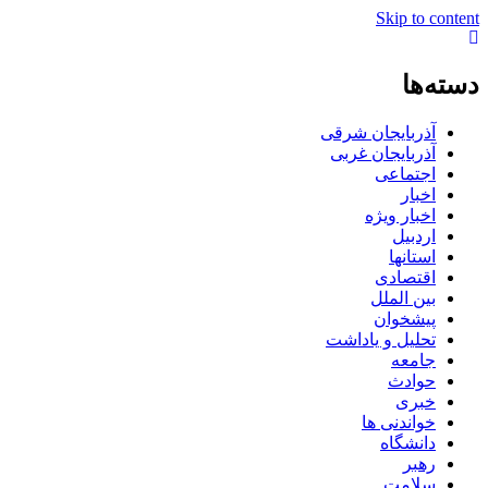
Skip to content
دسته‌ها
آذربایجان شرقی
آذربایجان غربی
اجتماعی
اخبار
اخبار ویژه
اردبیل
استانها
اقتصادی
بین الملل
پیشخوان
تحلیل و یاداشت
جامعه
حوادث
خبری
خواندنی ها
دانشگاه
رهبر
سلامت