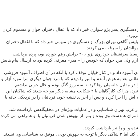
 دستگیری پسر پژو سواری خبر داد که با اغفال دختران جوان و مسموم کردن
‌برد.
یس آگاهی تهران بزرگ از دستگیری دو متهمی خبر داد که با اغفال دختران
موالشان را سرقت می کردند.
ایش رقم خورده بود، پرده برداشت.
 ندارم ولی مرد جوان که خودش را «امیر» معرفی کرده بود به ارسال پیام هایش
شنهاد خوردن آبمیوه داد و در کنار خیابان توقف کرد با آنکه در آن اطراف آبمیوه فروشی
ه من دست داد؛ لحظاتی بعد به هوش آمدم و امیر را دیدم که با مرد جوان دیگری مرا مورد آزار و
در مقابل خانه‌مان رها کرد. تا سه روز گنگ بودم و حال خوبی نداشتم.
سردار لطفی اعلام کرد: با شکایت دختر جوان، کارآگاهان اداره یازدهم پلیس آگاهی پایتخت بلافاصله وارد عمل شدند اما دختر جوان تنها قربانی پسر پژو سوار نبود، چرا که کارآگاهان با ۲ شکایت مشابه دیگر مواجه شدند که شاکیان این
ش کرده و نقشه اش را اجرا کرده و پس از اجرای نقشه خود، قربانیان را در نزدیکی خانه یا
در غرب تهران شناسایی و در عملیات ویژه‌ای در مخفیگاهش بازداشت شد.
 کامران همدست وی بوده و پس از بیهوش شدن قربانیان با او همراهی می کرده
ه و او را نیز بازداشت کردند.
ی وی نشدند.