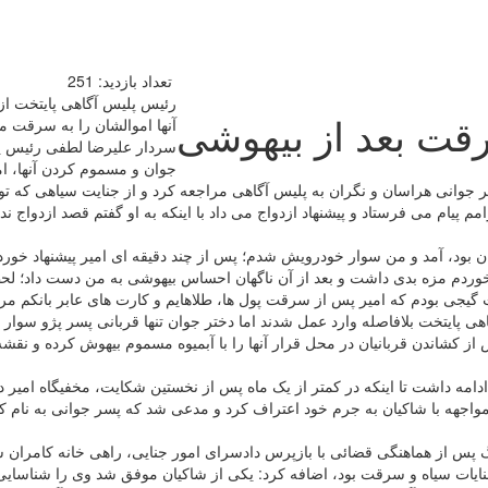
تعداد بازدید:
251
رئیس پلیس آگاهی پایتخت از
رقت بعد از بیهوشی
آنها اموالشان را به سرقت می
سردار علیرضا لطفی رئیس پل
جوان و مسموم کردن آنها، ا
 نگران به پلیس آگاهی مراجعه کرد و از جنایت سیاهی که توسط سرنشینان خودروی پژو ۲۰۶ بر
مم پیام می فرستاد و پیشنهاد ازدواج می داد با اینکه به او گفتم قصد ازدواج
 محل ملاقات که غرب تهران بود، آمد و من سوار خودرویش شدم؛ پس از چند دقیقه ای امیر پی
یقی با ۲ آبمیوه برگشت. وقتی آبمیوه را خوردم مزه بدی داشت و بعد از آن ناگهان احساس بیهوشی ب
 گیجی بودم که امیر پس از سرقت پول ها، طلاهایم و کارت های عابر بانکم مرا 
ر فضای مجازی آشنا شده و پس از کشاندن قربانیان در محل قرار آنها را با آبمیوه مسموم بیهو
امه داشت تا اینکه در کمتر از یک ماه پس از نخستین شکایت، مخفیگاه امیر 
ر مواجهه با شاکیان به جرم خود اعتراف کرد و مدعی شد که پسر جوانی به نام
 پس از هماهنگی قضائی با بازپرس دادسرای امور جنایی، راهی خانه کامران شد
 کرد: یکی از شاکیان موفق شد وی را شناسایی کند اما ۲ شاکی دیگر با توجه به بیهوش بودن، موفق به شناسای