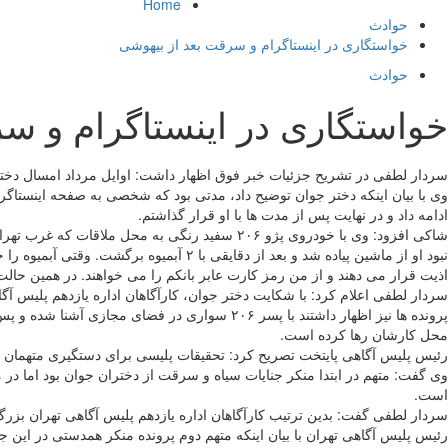
Home
حوادث
خواستگاری در اینستاگرام و سرقت بعد از بیهوشی
حوادث
خواستگاری در اینستاگرام و س
سردار لطفی در تشریح جزئیات خبر فوق اظهار داشت: اوایل مرداد امسال دختر جوانی هراسان و
وی با بیان اینکه دختر جوان توضیح داد، مدتی بود که شخصی به صفحه اینستاگرا
ادامه داد و در نهایت پس از مدت ها با او قرار گذاشتم.
شاکی افزود: وی با خودروی پژو ۲۰۶ سفید رنگی به
نبود او از ماشین پیاده شد و بعد از دقا
اذیت قرار می دهند و از من رمز کارت عابر بانکم را می خواهند. در همین حالت
پرونده ها نیز اظهار داشتند با پسر ۲۰۶ سواری د
محل کارشان رها کرده است.
رئیس پلیس آگاهی پایتخت تصریح کرد: تحقیقات پلیسی برای دستگیری متهمان اد
وی گفت: متهم در ابتدا منکر جنایات سیاه و سرقت از دختران جوان بود اما د
است.
سردار لطفی گفت: بدین ترتیب کارآگاهان اداره یازدهم پلیس آگاهی تهران بزرگ
رئیس پلیس آگاهی تهران با بیان اینکه متهم دوم پرونده منکر همدستی در این جنایات سیاه و سرقت بود، اضافه