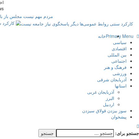
پایگاه خبری-تحلیلی روزنامه ساقی آذربایجان
اخ
ws
مردم مهم نیست مجلس باز با
کارکرد س
Primary Menu
خانه
سیاسی
اقتصادی
بین المللی
اجتماعی
فرهنگ و هنر
ورزشی
آذربایجان شرقی
استانها
آذربایجان غربی
البرز
اردبیل
سوز بیزدن قولاق سیزدن
پیشخوان
جستجو برای: