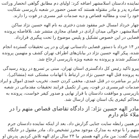
نماینده دادستان اسلامشهر اضافه کرد: اولیای دم مطابق گواهی انحصار وراثت
صادره پدر و مادر مقتوله هستند که ضمن حضور در شعبه بازپرسی شکایت
خود را ثبت و مطالبه قصاص و دیه صدمات غیر مسری در فوت را دارند.
چهار خرداد امسال خبر مفقود شدن دختری به نام الهه حسین نژاد ساکن
اسلامشهر، حوالی میدان آزادی در فضای مجازی منتشر شد. بلافاصله پرونده
قضایی در این خصوص تشکیل و پلیس موضوع را تحت پیگیری قرارداد.
در ۱۴ خرداد با دستور قضایی دادستانی تهران و در پی تحقیقات گسترده انجام
شده، پیکر الهه حسین نژاد در بیابان‌های اطراف تهران کشف و متهمین پرونده
دستگیر شدند و پرونده به شعبه ویژه بازپرسی ارجاع شد.
پیرو تاکید رئیس کل دادگستری استان تهران، مبنی بر تسریع در روند رسیدگی
به پرونده قتل الهه حسین نژاد در ارتباط با اتهامات مشتکی عنه (متشاکی)،
دایر بر مباشرت در قتل عمدی، مخفی کردن جسد، تخریب عمدی اموال و ایراد
صدمات غیرمسری در فوت، پس از تکمیل فرایند تحقیقات مقدماتی در شعبه
بازپرسی و موافقت دادستان با قرار نهایی و صدور کیفر خواست، پرونده به
محاکم کیفری یک استان تهران ارسال شد.
مادر الهه حسین نژاد: از دادگاه تقاضای قصاص متهم را در
ملاء عام دارم
در همین رابطه سایت جنایی گزارش داد، بعد از اینکه نماینده دادستان جرم
متهم را با توجه به مدارک موجود محرز تشخیص داد، مادر مقتول در جایگاه
ایستاد گفت: من مادر الهه هستم. ما ۲۴ سال برای الهه تلاش کردیم. پدرش او