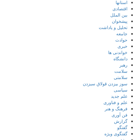
استانها
اقتصادی
بین الملل
پیشخوان
تحلیل و یاداشت
جامعه
حوادث
خبری
خواندنی ها
دانشگاه
رهبر
سلامت
سلامتی
سوز بیزدن قولاق سیزدن
سیاسی
علم جدید
علم و فناوری
فرهنگ و هنر
فن آوری
گزارش
گفتگو
گفتگوی ویژه
مذهبی