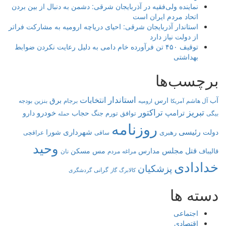
نماینده ولی‌فقیه در آذربایجان شرقی: دشمن به دنبال از بین بردن
اتحاد مردم ایران است
استاندار آذربایجان شرقی: احیای دریاچه ارومیه به مشارکت فراتر
از دولت نیاز دارد
توقیف ۴۵۰ تن فرآورده خام دامی به دلیل رعایت نکردن ضوابط
بهداشتی
برچسب‌ها
استاندار
انتخابات
برق
آب
ارس
آل هاشم
برجام
بنزین
بودجه
آمریکا
ارومیه
تبریز
تراکتور
ترامپ
خودرو
حجاب
دارو
توافق
جنگ
تورم
بیگی
حمله
روزنامه
رئیسی
شهرداری
دولت
شورا
رهبری
عراقچی
ساقی
وحید
قتل
مجلس
مدارس
مس
مسکن
قالیباف
مراغه
مردم
نان
خدادادی
پزشکیان
کالابرگ
گرانی
گاز
گردشگری
دسته ها
اجتماعی
اقتصادی