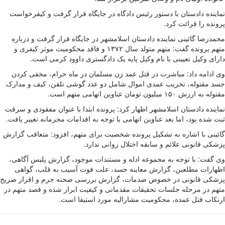
نماینده دادستان با دستور رئیس دادگاه در جایگاه قرار گرفت و کیفرخواست
پرونده را قرائت کرد.
محمدرضا گائینی نماینده دادستان اسلامشهر در جایگاه قرار گرفت و درباره
متهم پرونده گفت: متهم متولد سال ۱۳۷۲ و فاقد محکومیت موثر کیفری و
دارای وکیل تعیینی با نام وکیل پایه یک دادگستری داوود کرمی است.
وی ادامه داد: مباشرت در قتل عمد زن مسلمان در ماه حرام، مخفی کردن
جسد مقتوله، تخریب عمدی اموال شامل دو عدد گوشی تلفن، کیف و مدارک
مقتوله به ارزش ۱۵۰ میلیون تومان عناوین اتهامی متهم است.
نماینده دادستان اسلامشهر اظهار کرد: پرونده ابتدا با عنوان مفقودی و سرقت
ثبت شده بود، اما بعد عناوین اتهامی با توجه به اقدامات مجرمانه تغییر یافت.
گائینی با اشاره به تشکیل پرونده شخصیت برای متهم، افزود: متعاقب گزارش
پزشکی قانونی علائم و سابقه اختلال روانی ندارد.
وی گفت: با توجه به مجموعه ادله و مستندات موجود، گزارش پلیس آگاهی،
اظهارات مطلعین، گزارش معاینه جسد، علت فوت آسیب به قلب، گواهی
پزشکی قانونی در خصوص صدمات، گزارش بررسی صحنه جرم و اقرار صریح
متهم در مرحله جلسات تحقیقات مقدماتی و کیفیت ابراز شده و قصد متهم در
ارتکاب قتل عمده، محکومیت مشارالیه مورد استیفا است.