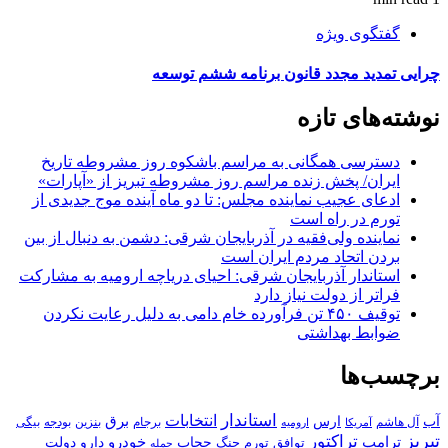
گفتگوی ویژه
چرایی تمدید مجدد قانون برنامه ششم توسعه
نوشته‌های تازه
دسترسی همگانی به مراسم باشکوه روز مشروطه تاریخ
ایران/ پخش زنده مراسم روز مشروطه تبریز از «آپارات»
ادعای عجیب نماینده مجلس: تا دو ماه آینده موج جدیدی از
تورم در راه است
نماینده ولی‌فقیه در آذربایجان شرقی: دشمن به دنبال از بین
بردن اتحاد مردم ایران است
استاندار آذربایجان شرقی: احیای دریاچه ارومیه به مشارکت
فراتر از دولت نیاز دارد
توقیف ۴۵۰ تن فرآورده خام دامی به دلیل رعایت نکردن
ضوابط بهداشتی
برچسب‌ها
استاندار
انتخابات
آب
برق
ارس
آل هاشم
برجام
بنزین
بودجه
آمریکا
بیگی
ارومیه
تبریز
تراکتور
ترامپ
خودرو
حجاب
دارو
جنگ
دولت
توافق
تورم
حمله