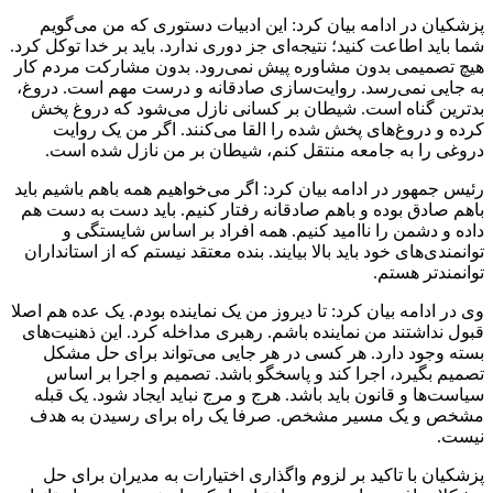
پزشکیان در ادامه بیان کرد: این ادبیات دستوری که من می‌گویم
شما باید اطاعت کنید؛ نتیجه‌ای جز دوری ندارد. باید بر خدا توکل کرد.
هیچ تصمیمی بدون مشاوره پیش نمی‌رود. بدون مشارکت مردم کار
به جایی نمی‌رسد. روایت‌سازی صادقانه و درست مهم است. دروغ،
بدترین گناه است. شیطان بر کسانی نازل می‌شود که دروغ پخش
کرده و دروغ‌های پخش شده را القا می‌کنند. اگر من یک روایت
دروغی را به جامعه منتقل کنم، شیطان بر من نازل شده است.
رئیس جمهور در ادامه بیان کرد: اگر می‌خواهیم همه باهم باشیم باید
باهم صادق بوده و باهم صادقانه رفتار کنیم. باید دست به دست هم
داده و دشمن را ناامید کنیم. همه افراد بر اساس شایستگی و
توانمندی‌های خود باید بالا بیایند. بنده معتقد نیستم که از استانداران
توانمندتر هستم.
وی در ادامه بیان کرد: تا دیروز من یک نماینده بودم. یک عده هم اصلا
قبول نداشتند من نماینده باشم. رهبری مداخله کرد. این ذهنیت‌های
بسته وجود دارد. هر کسی در هر جایی می‌تواند برای حل مشکل
تصمیم بگیرد، اجرا کند و پاسخگو باشد. تصمیم و اجرا بر اساس
سیاست‌ها و قانون باید باشد. هرج و مرج نباید ایجاد شود. یک قبله
مشخص و یک مسیر مشخص. صرفا یک راه برای رسیدن به هدف
نیست.
پزشکیان با تاکید بر لزوم واگذاری اختیارات به مدیران برای حل