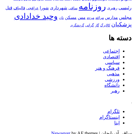
روزنامه
رئیسی
قتل
شهرداری
رهبری
شورا
قالیباف
عراقچی
ساقی
وحید خدادادی
مجلس
مسکن
مدارس
مس
مراغه
مردم
نان
پزشکیان
کالابرگ
گرانی
گاز
گردشگری
دسته ها
اجتماعی
اقتصادی
سیاسی
فرهنگ و هنر
مذهبی
ورزشی
دانشگاه
رهبر
کافه
تلگرام
اینستاگرام
ایتا
ساقی آذربایجان
|
by AF themes.
Newsever