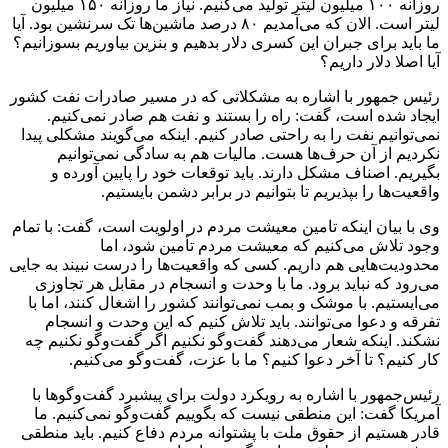
روزانه ۱۰۰ میلیون لیتر تولید می‌کنیم. نیاز ما روزانه ۱۵۰ میلیون
لیتر است. الان که می‌آمدیم ۸۰ درصد ماشین‌ها تک سرنشین بود. آیا
ما باید برای جبران این کسری دلار بدهیم و بنزین بیاوریم بسوزانیم؟
آیا اصلا دلار داریم؟
رئیس جمهور با اشاره به مشکلاتی که در مسیر صادرات نفت کشور
ایجاد شده است، گفت: راه را بستند و نفت هم صادر نمی‌کنیم.
نمی‌توانیم نفت را به راحتی صادر کنیم. اینکه می‌گویند مشکلی پیدا
نکردیم از آن حرف‌ها هست. مالیات هم به سادگی نمی‌توانیم
بگیریم. اصناف مشکل دارند. باید توقعات خود را پایین آورده و
واقعیت‌ها را بپذیریم تا بتوانیم در برابر دشمن بایستیم.
وی با بیان اینکه تامین معیشت مردم در اولویت است، گفت: با تمام
وجود تلاش می‌کنیم که معیشت مردم تأمین شود، اما
محدودیت‌هایی هم داریم. کسی که واقعیت‌ها را درست نبیند به جایی
می‌رود که نباید برود. ما با وحدت و انسجام در مقابل هر تجاوزی
می‌ایستیم. با موشک و بمب نمی‌توانند کشور را اشغال کنند، اما با
تفرقه و دعوا می‌توانند. باید تلاش کنیم که این وحدت و انسجام
نشکند. اینکه شعار می‌دهند گفت‌و‌گو نکنیم اگر گفت‌و‌گو نکنیم چه
کار کنیم؟ تا آخر دعوا کنیم؟ ما با عزت، گفت‌و‌گو می‌کنیم.
رئیس‌جمهور با اشاره به رویکرد دولت برای پیشبرد گفت‌و‌گو‌ها با
آمریکا گفت: این منطقی نیست که بگوییم گفت‌و‌گو نمی‌کنیم. ما
قادر هستیم از حقوق ملت با پشتوانه مردم دفاع کنیم. باید منطقی