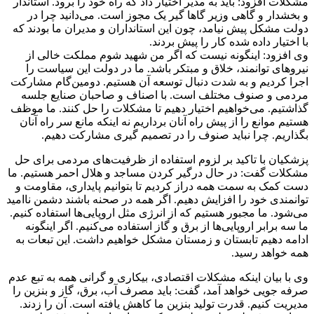
مشکلات افزود: باید به مدیر اختیار داد که راه خود را برود. استاندار
و بخشدار و گاهی وزیر گا‌ها گیر یک مجوز است. می‌دانید چرا در
دولت مشکل پیش نیامد، چون این استانداران و مدیران ما بودند که
با اختیار داده شده کار را پیش بردند.
وی افزود: اینگونه نیست که اگر من شهید شوم مملکت خالی از
نیرو‌های توانمند، خلاق و مبتکر باشد. ما در دولت این سیاست را
اجرا کردیم و به شدت دنبال توسعه آن هستیم. دومین‌گام مشارکت
مردمی و صنوف مختلف است. با اصناف و صاحبان صنایع جلسه
گذاشتیم. می‌خواهیم اختیار دهیم تا مشکلات را حل کنند. ما موظف
هستیم موانع را از پیش راه آنان برداریم نه اینکه مانع سر راه آنان
بگذاریم. چرا نباید صنوف را در تصمیم گیری مشارکت دهیم.
پزشکیان با تاکید بر لزوم استفاده از ظرفیت‌های مردمی برای حل
مشکلات گفت: در حال درگیر کردن مساجد و هلال احمر هستیم. ما
دست کمک به سمت همه دراز کردیم تا بتوانیم پایداری، مقاومت و
توانمندی خود را افزایش دهیم. اگر همه در صحنه باشند دشمن ناامید
می‌شود. ما مجبور هستیم که از انرژی مثل اروپایی‌ها استفاده کنیم.
ما سه برابر اروپایی‌ها از برق و گاز استفاده می‌کنیم. اگر اینگونه
ادامه دهیم تابستان و زمستان مشکل خواهیم داشت. این تبعات به
همه خواهد رسید.
وی با بیان اینکه مشکلات اقتصادی، بیکاری و گرانی همه به تبع عدم
صرفه جویی خواهد آمد، گفت: باید مصرف آب، برق، گاز و بنزین را
مدیریت کنیم. قدرت تولید بنزین ما کاهش یافته است. آن را زدند.