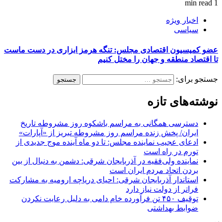
1 min read
اخبار ویژه
سیاسی
عضو کمیسیون اقتصادی مجلس: تنگه هرمز ابزاری در دست ماست
تا اقتصاد منطقه و جهان را مختل کنیم
جستجو برای:
نوشته‌های تازه
دسترسی همگانی به مراسم باشکوه روز مشروطه تاریخ
ایران/ پخش زنده مراسم روز مشروطه تبریز از «آپارات»
ادعای عجیب نماینده مجلس: تا دو ماه آینده موج جدیدی از
تورم در راه است
نماینده ولی‌فقیه در آذربایجان شرقی: دشمن به دنبال از بین
بردن اتحاد مردم ایران است
استاندار آذربایجان شرقی: احیای دریاچه ارومیه به مشارکت
فراتر از دولت نیاز دارد
توقیف ۴۵۰ تن فرآورده خام دامی به دلیل رعایت نکردن
ضوابط بهداشتی