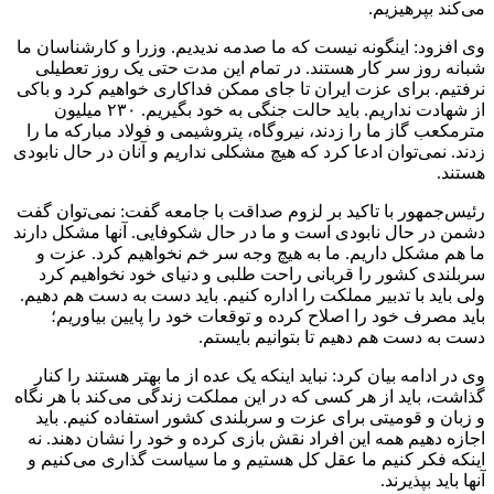
می‌کند بپرهیزیم.
وی افزود: اینگونه نیست که ما صدمه ندیدیم. وزرا و کارشناسان ما
شبانه روز سر کار هستند. در تمام این مدت حتی یک روز تعطیلی
نرفتیم. برای عزت ایران تا جای ممکن فداکاری خواهیم کرد و باکی
از شهادت نداریم. باید حالت جنگی به خود بگیریم. ۲۳۰ میلیون
مترمکعب گاز ما را زدند، نیروگاه، پتروشیمی و فولاد مبارکه ما را
زدند. نمی‌توان ادعا کرد که هیچ مشکلی نداریم و آنان در حال نابودی
هستند.
رئیس‌جمهور با تاکید بر لزوم صداقت با جامعه گفت: نمی‌توان گفت
دشمن در حال نابودی است و ما در حال شکوفایی. آنها مشکل دارند
ما هم مشکل داریم. ما به هیچ وجه سر خم نخواهیم کرد. عزت و
سربلندی کشور را قربانی راحت طلبی و دنیای خود نخواهیم کرد
ولی باید با تدبیر مملکت را اداره کنیم. باید دست به دست هم دهیم.
باید مصرف خود را اصلاح کرده و توقعات خود را پایین بیاوریم؛
دست به دست هم دهیم تا بتوانیم بایستم.
وی در ادامه بیان کرد: نباید اینکه یک عده از ما بهتر هستند را کنار
گذاشت، باید از هر کسی که در این مملکت زندگی می‌کند با هر نگاه
و زبان و قومیتی برای عزت و سربلندی کشور استفاده کنیم. باید
اجازه دهیم همه این افراد نقش بازی کرده و خود را نشان دهند. نه
اینکه فکر کنیم ما عقل کل هستیم و ما سیاست گذاری می‌کنیم و
آنها باید بپذیرند.