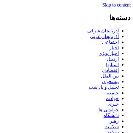
Skip to content
دسته‌ها
آذربایجان شرقی
آذربایجان غربی
اجتماعی
اخبار
اخبار ویژه
اردبیل
استانها
اقتصادی
بین الملل
پیشخوان
تحلیل و یاداشت
جامعه
حوادث
خبری
خواندنی ها
دانشگاه
رهبر
سلامت
سلامتی