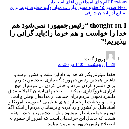
Previous
گام های امیدآفرین آقای استاندار
Next
صدور ۴۵ فقره مجوز واردات مواد اولیه خطوط تولید برای
صنایع آذربایجان شرقی
1 thought on “
رئیس‌جمهور: نمی‌شود هم
خدا را خواست و هم خرما را؛باید گرانی را
بپذیریم!
”
پرویز
گفت:
28 - اردیبهشت - 1405 در 23:06
فقط میتونم بگم که خدا به داد این ملت و کشور برسد با
داشتن همچین رئیس‌جمهور دیگه نیازی به دشمن نداریم …
برای دلسرد کردن مردم و خالی کردن دل مردم از هیچ
ابزاری فروگذاری نمیکند …. صحبتهای ایشان کاملا مصداق
دلسرد نمودن مردم برای حمایت از مدافعان وطن و ایجاد
رعب و وحشت از خسارت‌های عظیمی که توسط آمریکا و
اسقاطیل بر کشور وارد کرده و ترساندن مردم از اینکه اگه
دوباره حمله بشه ال میشود و بل….دشمن نیز چندین هفته
هست که بدنبال این حرف‌های است که امروز از حلقوم به
اصطلاح رئیس‌جمهور ما بیرون میامد