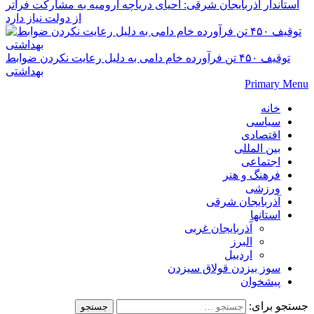
استاندار آذربایجان شرقی: احیای دریاچه ارومیه به مشارکت فراتر
از دولت نیاز دارد
توقیف ۴۵۰ تن فرآورده خام دامی به دلیل رعایت نکردن ضوابط
بهداشتی
Primary Menu
خانه
سیاسی
اقتصادی
بین المللی
اجتماعی
فرهنگ و هنر
ورزشی
آذربایجان شرقی
استانها
آذربایجان غربی
البرز
اردبیل
سوز بیزدن قولاق سیزدن
پیشخوان
جستجو برای: