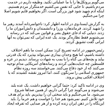
می‌گویم پروتکل‌ها را با ما عملیاتی نکنید. وظیفه داریم در خدمت
مردم باشیم. تا جایی که نفس می‌کشیم خدمتگزار مردم هستیم.
اینکه آدم شهید شود فوز بزرگی است. اگر بخواهیم قایم شویم اصلا
چرا می‌جنگیم.
به گزارش ایسنا،وی در ادامه اظهار کرد: ناجوانمردانه آمدند رهبر ما
را شهید کردند. فرماندهان، وزرا و دانشمندان و دانش‌آموزان ما را
زدند. دنیایی که ادعای حقوق بشر و قوانین می‌کند که در رسانه
می‌شنویم فقط نظاره‌گر بودند. یک عده ایرانی که نمی‌توان به آنها
ایرانی گفت تشویق کردند.
رئیس‌جمهور در ادامه تصریح کرد: ممکن است ما باهم اختلاف
داشته باشیم، اما هیچ وجدان بیداری نمی‌تواند بپذیرد که یک قدرتی
بیاید و بچه‌های بی گناه را با بمب به شهادت برساند. دیدیم در عزه و
فلسطین چه جنایت‌هایی کردند و رسانه‌های آمریکایی مدام توجیه
می‌کنند که از خود دفاع می‌کنند. می‌خواستند سه روزه نظام
جمهوری اسلامی را سرنگون کنند، اما امروز نقشه کشیدند که با
اختلاف افکنی پیش بروند.
وی در ادامه تاکید کرد: حتما گرانی خواهیم داشت. یک عده بلند
می‌شوند و می‌گویند چرا گرانی داریم. از همین صدا‌ها شروع
می‌شود. ما می‌جنگیم و باید سختی آن را بپذیریم. باید برای هدف
خود تلاش کنیم. نمی‌شود هم خدا را خواست و هم خرما را. باید
این‌نگاه را در ذهن ایران زنده کرده و از هر صدایی که تفرقه ایجاد