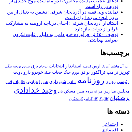
ادعای عجیب نماینده مجلس: تا دو ماه آینده موج جدیدی از
تورم در راه است
نماینده ولی‌فقیه در آذربایجان شرقی: دشمن به دنبال از بین
بردن اتحاد مردم ایران است
استاندار آذربایجان شرقی: احیای دریاچه ارومیه به مشارکت
فراتر از دولت نیاز دارد
توقیف ۴۵۰ تن فرآورده خام دامی به دلیل رعایت نکردن
ضوابط بهداشتی
برچسب‌ها
استاندار
انتخابات
آب
برق
ارس
آل هاشم
برجام
بنزین
بودجه
آمریکا
بیگی
ارومیه
تبریز
تراکتور
ترامپ
خودرو
حجاب
دارو
جنگ
دولت
توافق
تورم
حمله
روزنامه
رئیسی
قتل
شهرداری
رهبری
شورا
قالیباف
عراقچی
ساقی
وحید خدادادی
مجلس
مسکن
مدارس
مس
مراغه
مردم
نان
پزشکیان
کالابرگ
گرانی
گاز
گردشگری
دسته ها
اجتماعی
اقتصادی