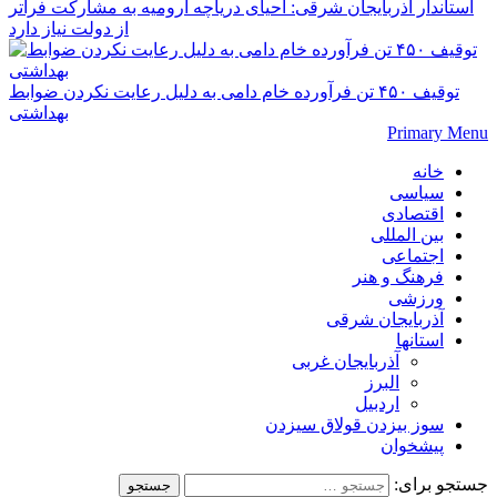
استاندار آذربایجان شرقی: احیای دریاچه ارومیه به مشارکت فراتر
از دولت نیاز دارد
توقیف ۴۵۰ تن فرآورده خام دامی به دلیل رعایت نکردن ضوابط
بهداشتی
Primary Menu
خانه
سیاسی
اقتصادی
بین المللی
اجتماعی
فرهنگ و هنر
ورزشی
آذربایجان شرقی
استانها
آذربایجان غربی
البرز
اردبیل
سوز بیزدن قولاق سیزدن
پیشخوان
جستجو برای: