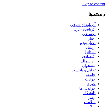
Skip to content
دسته‌ها
آذربایجان شرقی
آذربایجان غربی
اجتماعی
اخبار
اخبار ویژه
اردبیل
استانها
اقتصادی
بین الملل
پیشخوان
تحلیل و یاداشت
جامعه
حوادث
خبری
خواندنی ها
دانشگاه
رهبر
سلامت
سلامتی