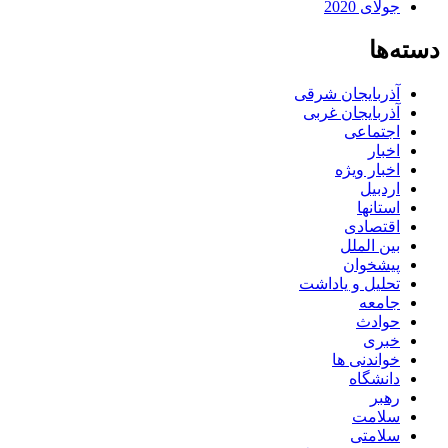
جولای 2020
دسته‌ها
آذربایجان شرقی
آذربایجان غربی
اجتماعی
اخبار
اخبار ویژه
اردبیل
استانها
اقتصادی
بین الملل
پیشخوان
تحلیل و یاداشت
جامعه
حوادث
خبری
خواندنی ها
دانشگاه
رهبر
سلامت
سلامتی