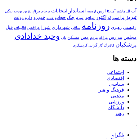
استاندار
انتخابات
آب
برق
ارس
آل هاشم
برجام
بنزین
بودجه
آمریکا
بیگی
ارومیه
تبریز
تراکتور
ترامپ
خودرو
حجاب
دارو
جنگ
دولت
توافق
تورم
حمله
روزنامه
رئیسی
قتل
شهرداری
رهبری
شورا
قالیباف
عراقچی
ساقی
وحید خدادادی
مجلس
مسکن
مدارس
مس
مراغه
مردم
نان
پزشکیان
کالابرگ
گرانی
گاز
گردشگری
دسته ها
اجتماعی
اقتصادی
سیاسی
فرهنگ و هنر
مذهبی
ورزشی
دانشگاه
رهبر
کافه
تلگرام