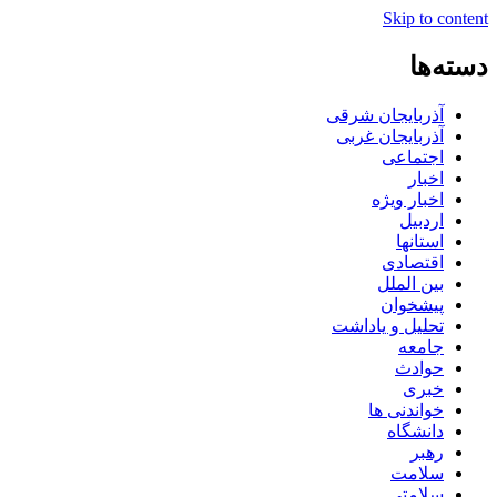
Skip to content
دسته‌ها
آذربایجان شرقی
آذربایجان غربی
اجتماعی
اخبار
اخبار ویژه
اردبیل
استانها
اقتصادی
بین الملل
پیشخوان
تحلیل و یاداشت
جامعه
حوادث
خبری
خواندنی ها
دانشگاه
رهبر
سلامت
سلامتی