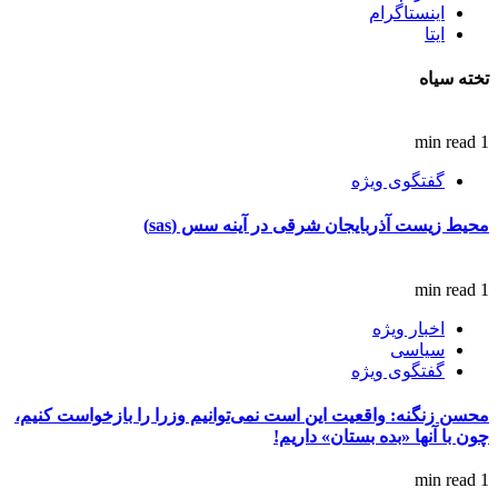
اینستاگرام
ایتا
تخته سیاه
1 min read
گفتگوی ویژه
محیط زیست آذربایجان شرقی در آینه سس (sas)
1 min read
اخبار ویژه
سیاسی
گفتگوی ویژه
محسن زنگنه: واقعیت این است نمی‌توانیم وزرا را بازخواست کنیم،
چون با آنها «بده بستان» داریم!
1 min read