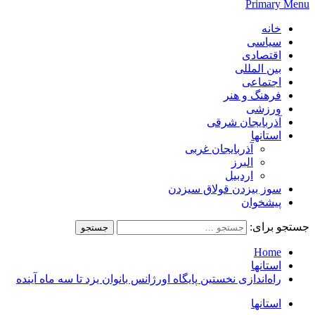
Primary Menu
خانه
سیاسی
اقتصادی
بین المللی
اجتماعی
فرهنگ و هنر
ورزشی
آذربایجان شرقی
استانها
آذربایجان غربی
البرز
اردبیل
سوز بیزدن قولاق سیزدن
پیشخوان
جستجو برای:
Home
استانها
راه‌اندازی نخستین پایگاه اورژانس بانوان یزد تا سه ماه آینده
استانها