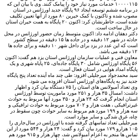
۱۰۰۰۰۱۱۵ خدمات مورد نیاز خود را پیامک کنند. وی با بیان این که
در برنامه ششم توسعه ایجاد ۹۶ پایگاه جدید اورژانس در استان
مصوب شده و تاکنون با کمک خیرین ۸۰ مورد از آنها تعیین تکلیف
شده است، حاطرنشان کرد: اکنون ۲۰ پایگاه به همت خیران استان
در حال ساخت است.
دکتر دهقان ادامه داد: اکنون متوسط زمان حضور اورژانس در محل
حادثه در شهر ۱۲ دقیقه و در جاده ها ۱۵ دقیقه در سطح کشور
است که این عدد در یزد برای داخل شهر ۱۰ دقیقه و برای جاده ها
۱۲ دقیقه می باشد.
معاون فنی و عملیات سازمان اورژانس استان یزد هم گفت: اکنون
۵۶ پایگاه اورژانس شامل ۳۰ پایگاه جاده‌ای، ۲۵ پایاه شهری و یک
پایگاه امداد هوایی در استان فعال است.
سید محمدجواد میرجلیلی افزود: طی چند ماه آینده تعداد پنج پایگاه
جدید نیز به پایگاه‌های اورژانس استان افزوده می شود.
وی تعداد آمبولانس های استان را ۷۵ دستگاه بیان کرد و اظهار
داشت: امسال ۳۵ هزار و ۲۵۱ مورد ماموریت توسط اورژانس
استان انجام گرفت که ۲۴ هزار و ۳۵۰ مورد آنها مربوط به حوادث
غیرترافیکی ، هفت هزار و ۷۰۲ مورد مربوط به حوادث ترافیکی و
سه هزار و ۱۹۹ مورد هم مربوط به سایر حوادث چون سقوط در
چاه، غرق شدگی و سایر موارد است.
میرجلیلی تعداد تماسهای گرفته شده با اورژانس در سال‌جاری را
۱۰۵ هزارو ۱۷۹ مورد بیان کرد و گفت: ۲۴ هزار و ۵۴۴ مورد از این
تماس ها منجر به اعزام آمبولانس شد، چهار هزار و ۹۱۵ مورد هم