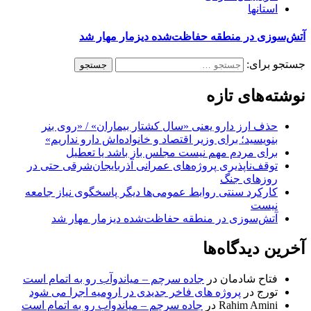
استانها
آتش‌سوزی در منطقه حفاظت‌شده دیزمار مهار شد
جستجو برای:
نوشته‌های تازه
حذف ارز دارو یعنی «سال کشتار بیماران» / «روی بنر
بنویسید؛ برای وزیر اقتصاد و خانواده‌اش دارو نداریم»
برای مردم مهم نیست مجلس باز باشد یا تعطیل
توقف‌ناپذیری پروژه‌های عمرانی آذربایجان‌شرقی حتی در
روزهای جنگ
کارکرد سنتی روابط عمومی‌ها دیگر پاسخگوی نیاز جامعه
نیست
آتش‌سوزی در منطقه حفاظت‌شده دیزمار مهار شد
آخرین دیدگاه‌ها
فتاح شادمان
در
جاده سرچم – میاندوآب رو به اتمام است
تورج
در
پروژه های فاخر جدیدی در ارومیه اجرا می شود
Rahim Amini
در
جاده سرچم – میاندوآب رو به اتمام است