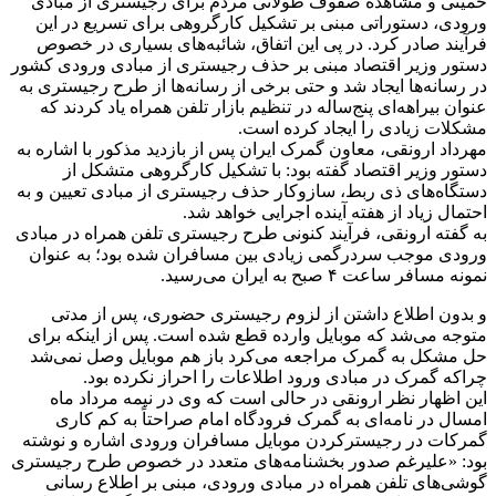
خمینی و مشاهده صفوف طولانی مردم برای رجیستری از مبادی
ورودی، دستوراتی مبنی بر تشکیل کارگروهی برای تسریع در این
فرآیند صادر کرد. در پی این اتفاق، شائبه‌های بسیاری در خصوص
دستور وزیر اقتصاد مبنی بر حذف رجیستری از مبادی ورودی کشور
در رسانه‌ها ایجاد شد و حتی برخی از رسانه‌ها از طرح رجیستری به
عنوان بیراهه‌ای پنج‌ساله در تنظیم بازار تلفن همراه یاد کردند که
مشکلات زیادی را ایجاد کرده است.
مهرداد ارونقی، معاون گمرک ایران پس از بازدید مذکور با اشاره به
دستور وزیر اقتصاد گفته بود: با تشکیل کارگروهی متشکل از
دستگاه‌های ذی ربط، سازوکار حذف رجیستری از مبادی تعیین و به
احتمال زیاد از هفته آینده اجرایی خواهد شد.
به گفته ارونقی، فرآیند کنونی طرح رجیستری تلفن همراه در مبادی
ورودی موجب سردرگمی زیادی بین مسافران شده بود؛ به عنوان
نمونه مسافر ساعت ۴ صبح به ایران می‌رسید.
و بدون اطلاع داشتن از لزوم رجیستری حضوری، پس از مدتی
متوجه می‌شد که موبایل وارده قطع شده است. پس از اینکه برای
حل مشکل به گمرک مراجعه می‌کرد باز هم موبایل وصل نمی‌شد
چراکه گمرک در مبادی ورود اطلاعات را احراز نکرده بود.
این اظهار نظر ارونقی در حالی است که وی در نیمه مرداد ماه
امسال در نامه‌ای به گمرک فرودگاه امام صراحتاً به کم کاری
گمرکات در رجیسترکردن موبایل مسافران ورودی اشاره و نوشته
بود: «علیرغم صدور بخشنامه‌های متعدد در خصوص طرح رجیستری
گوشی‌های تلفن همراه در مبادی ورودی، مبنی بر اطلاع رسانی