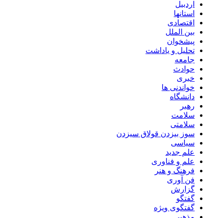
اردبیل
استانها
اقتصادی
بین الملل
پیشخوان
تحلیل و یاداشت
جامعه
حوادث
خبری
خواندنی ها
دانشگاه
رهبر
سلامت
سلامتی
سوز بیزدن قولاق سیزدن
سیاسی
علم جدید
علم و فناوری
فرهنگ و هنر
فن آوری
گزارش
گفتگو
گفتگوی ویژه
مذهبی