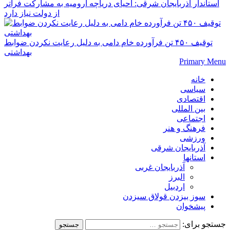
استاندار آذربایجان شرقی: احیای دریاچه ارومیه به مشارکت فراتر
از دولت نیاز دارد
توقیف ۴۵۰ تن فرآورده خام دامی به دلیل رعایت نکردن ضوابط
بهداشتی
Primary Menu
خانه
سیاسی
اقتصادی
بین المللی
اجتماعی
فرهنگ و هنر
ورزشی
آذربایجان شرقی
استانها
آذربایجان غربی
البرز
اردبیل
سوز بیزدن قولاق سیزدن
پیشخوان
جستجو برای: