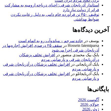
بردن اتحاد مردم ایران است
استاندار آذربایجان شرقی: احیای دریاچه ارومیه به مشارکت
فراتر از دولت نیاز دارد
توقیف ۴۵۰ تن فرآورده خام دامی به دلیل رعایت نکردن
ضوابط بهداشتی
آخرین دیدگاه‌ها
یوسف
در
جاده سرچم – میاندوآب رو به اتمام است
Hossein fatemiparsa
در
سقف ۲۵ درصدی افزایش اجاره‌بها در
آذربایجان شرقی اجرا می‌شود
بابک بیک محمدی منصور
در
افزایش تخلف پزشکان
درآذربایجان شرقی و نارضایتی مردم
بابک آذربایجانی
در
افزایش تخلف پزشکان درآذربایجان شرقی
و نارضایتی مردم
بابک آذربایجانلو
در
افزایش تخلف پزشکان درآذربایجان شرقی
و نارضایتی مردم
بایگانی‌ها
آگوست 2026
جولای 2026
ژوئن 2026