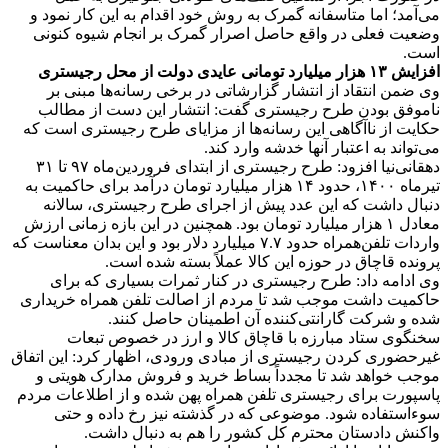
می‌آمد؛ اما متاسفانه گمرک به روش خود اقدام به این کار نمود و
وضعیت فعلی در واقع حاصل اصرار گمرک بر انجام شیوه کنونی
است.
افزایش ۱۳ هزار میلیارد تومانی عایدی دولت از محل رجیستری
وی ضمن انتقاد از انتشار گزارشاتی در برخی رسانه‌ها مبنی بر
ناموفق بودن طرح رجیستری گفت: انتشار این دست از مطالب
حکایت از ناآگاهی این رسانه‌ها از مزایای طرح رجیستری است که
می‌تواند به اعتبار آنها خدشه وارد کند.
دهقانی‌نیا افزود: طرح رجیستری از ابتدای فروردین‌ماه ۹۷ تا ۳۱
تیرماه ۱۴۰۰، حدود ۱۴ هزار میلیارد تومان درآمد برای حاکمیت به
دنبال داشت که این عدد پیش از اجرای طرح رجیستری، سالانه
معادل ۱ هزار میلیارد تومان بود. همچنین در این بازه زمانی ارزش
واردات تلفن‌همراه حدود ۷.۷ میلیارد دلار بود و این بدان معناست که
پرونده قاچاق در حوزه این کالا عملاً بسته شده است.
وی ادامه داد: طرح رجیستری در کنار ثمرات بسیاری که برای
حاکمیت داشت موجب شد تا مردم از اصالت تلفن همراه خریداری
شده و شرکت گارانتی‌کننده آن اطمینان حاصل کنند.
سخنگوی ستاد مبارزه با قاچاق کالا و ارز در خصوص تبعات
غیرحضوری کردن رجیستری از مبادی ورودی، اظهار کرد: این اتفاق
موجب خواهد شد تا مجدداً بساط خرید و فروش مدارک هویتی و
پاسپورت برای رجیستری تلفن همراه پهن شده و از اطلاعات مردم
سوءاستفاده شود. موضوعی که در گذشته نیز رخ داده و حتی
واکنش دادستان محترم کل کشور را هم به دنبال داشت.