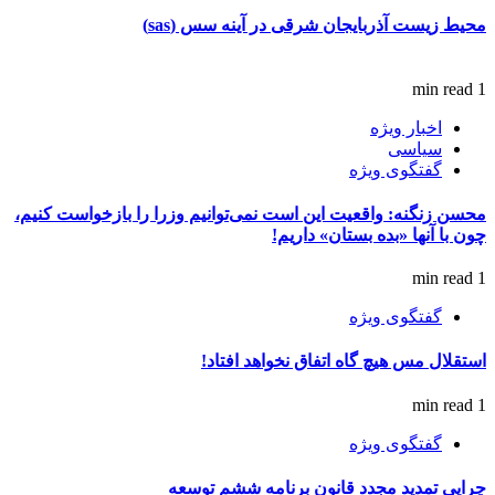
محیط زیست آذربایجان شرقی در آینه سس (sas)
1 min read
اخبار ویژه
سیاسی
گفتگوی ویژه
محسن زنگنه: واقعیت این است نمی‌توانیم وزرا را بازخواست کنیم،
چون با آنها «بده بستان» داریم!
1 min read
گفتگوی ویژه
استقلال مس هیچ گاه اتفاق نخواهد افتاد!
1 min read
گفتگوی ویژه
چرایی تمدید مجدد قانون برنامه ششم توسعه