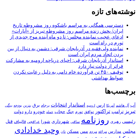
نوشته‌های تازه
دسترسی همگانی به مراسم باشکوه روز مشروطه تاریخ
ایران/ پخش زنده مراسم روز مشروطه تبریز از «آپارات»
ادعای عجیب نماینده مجلس: تا دو ماه آینده موج جدیدی از
تورم در راه است
نماینده ولی‌فقیه در آذربایجان شرقی: دشمن به دنبال از بین
بردن اتحاد مردم ایران است
استاندار آذربایجان شرقی: احیای دریاچه ارومیه به مشارکت
فراتر از دولت نیاز دارد
توقیف ۴۵۰ تن فرآورده خام دامی به دلیل رعایت نکردن
ضوابط بهداشتی
برچسب‌ها
استاندار
انتخابات
آب
برق
ارس
آل هاشم
برجام
بنزین
بودجه
آمریکا
بیگی
ارومیه
تبریز
تراکتور
ترامپ
خودرو
حجاب
دارو
جنگ
دولت
توافق
تورم
حمله
روزنامه
رئیسی
قتل
شهرداری
رهبری
شورا
قالیباف
عراقچی
ساقی
وحید خدادادی
مجلس
مسکن
مدارس
مس
مراغه
مردم
نان