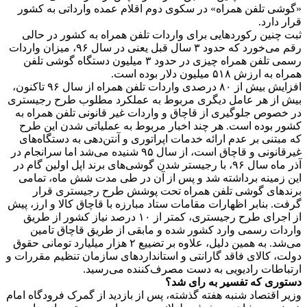
«گوشی تلفن همراه» در سکوی دوم اقلام عمده وارداتی به کشور
قرار دارد.
ثبت چنین رکوردهایی برای واردات تلفن همراه به کشور در حالی
رقم می‌خورد که حدود ۳ سال قبل یعنی در سال ۹۶، میزان واردات
رسمی تلفن همراه چیزی در حدود ۳ میلیون دستگاه گوشی تلفن
همراه به ارزش ۵۱۸ میلیون دلار بوده است.
افزایش بیش از ۸۰ درصدی واردات تلفن همراه از سال ۹۶ تاکنون،
بیش از هر عامل دیگری مربوط به عملکرد مطلوب طرح رجیستری
در خصوص جلوگیری از قاچاق و واردات غیر قانونی تلفن همراه به
کشور بوده است. هر چند اخبار مربوط به عملیاتی شدن این طرح
که مبتنی بر عدم ارائه خدمات اپراتوری و آنتن‌دهی به دستگاه‌های
غیرقانونی و قاچاق است، از سال ۹۵ شنیده می‌شد اما سرانجام در
آذر ماه سال ۹۶، با رجیستر شدن گوشی‌های برند اپل اولین گام در
این زمینه برداشته شد و پس از آن در طی مدت شش ماه، تمامی
برندهای گوشی تلفن همراه تحت پوشش طرح رجیستری قرار
گرفت. بنابر اظهارات مقامات ستاد مبارزه با قاچاق کالا و ارز، پیش
از اجرای طرح رجیستری، کمتر از ۱۰ درصد نیاز کشور از طریق
واردات رسمی وارد کشور شده و مابقی از طریق قاچاق تامین
می‌شد. به همین دلیل، علاوه بر تضییع ۲ هزار میلیارد تومانی حقوق
دولت، کالای فاقد گارانتی و استانداردهای سازمان تنظیم مقررات و
ارتباطات رادیویی به دست مصرف‌کننده می‌رسید.
دستوری که تفسیر به رای شد؟
وزیر اقتصاد شنبه هفته گذشته، پس از بازدید از گمرک فرودگاه امام