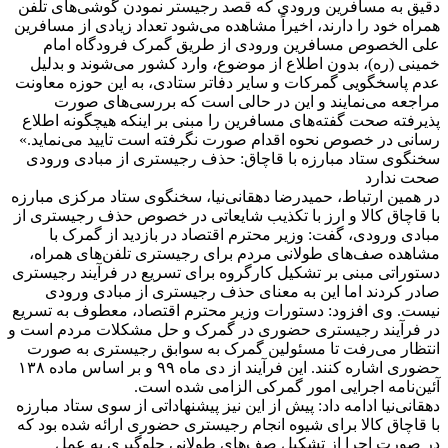
دقیق به مسافرین ورودی که قصد رجیستر نمودن گوشی‌های تلفن
همراه خود را دارند، اخیراً مشاهده می‌شود تعداد زیادی از مسافرین
علی الخصوص مسافرین ورودی از طریق گمرک فرودگاه امام
خمینی (ره)، بدون اطلاع از موضوع، وارد کشور می‌شوند و بدلیل
عدم پاسخگویی گمرکات و سایر دفاتر ستادی، به این حوزه معاونت
مراجعه می‌نمایند و این در حالی است که بررسی‌های صورت
پذیرفته صحت گفته‌های مسافرین را مبنی بر اینکه هیچگونه اطلاع
رسانی در خصوص نحوه اقدام صورت نگرفته است تایید می‌نماید.»
سخنگوی ستاد مبارزه با قاچاق: حذف رجیستری از مبادی ورودی
صحت ندارد
در همین ارتباط، حمیدرضا دهقانی‌نیا، سخنگوی ستاد مرکزی مبارزه
با قاچاق کالا و ارز با تکذیب شایعاتی در خصوص حذف رجیستری از
مبادی ورودی، گفت: وزیر محترم اقتصاد در بازدید از گمرک با
مشاهده صف‌های طولانی مردم برای رجیستری تلفن‌های همراه،
دستوراتی مبنی بر تشکیل کارگروه برای تسریع در فرآیند رجیستری
صادر کردند اما این به معنای حذف رجیستری از مبادی ورودی
نیست. وی افزود: دستورات وزیر محترم اقتصاد، معطوف به تسریع
در فرآیند رجیستری حضوری در گمرک و حل مشکلات مردم است و
انتظار می‌رفت تا مسئولین گمرک به سوابق رجیستری به صورت
حضوری اشاره کنند. این فرآیند از دی ماه ۹۹ و بر اساس ماده ۱۳۸
آئین‌نامه اجرایی امور گمرکی الزامی شده است.
دهقانی‌نیا ادامه داد: پیش از این نیز پیشنهاداتی از سوی ستاد مبارزه
با قاچاق کالا برای شیوه انجام رجیستری حضوری ارائه شده بود که
در صورت اجرا از تشکیل صف‌های طولانی جلوگیری به عمل