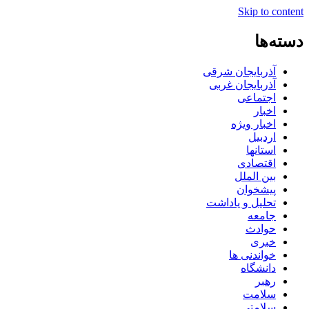
Skip to content
دسته‌ها
آذربایجان شرقی
آذربایجان غربی
اجتماعی
اخبار
اخبار ویژه
اردبیل
استانها
اقتصادی
بین الملل
پیشخوان
تحلیل و یاداشت
جامعه
حوادث
خبری
خواندنی ها
دانشگاه
رهبر
سلامت
سلامتی