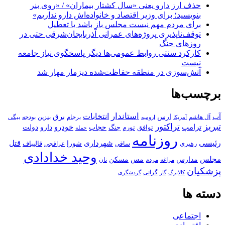
حذف ارز دارو یعنی «سال کشتار بیماران» / «روی بنر
بنویسید؛ برای وزیر اقتصاد و خانواده‌اش دارو نداریم»
برای مردم مهم نیست مجلس باز باشد یا تعطیل
توقف‌ناپذیری پروژه‌های عمرانی آذربایجان‌شرقی حتی در
روزهای جنگ
کارکرد سنتی روابط عمومی‌ها دیگر پاسخگوی نیاز جامعه
نیست
آتش‌سوزی در منطقه حفاظت‌شده دیزمار مهار شد
برچسب‌ها
استاندار
انتخابات
آب
برق
ارس
آل هاشم
برجام
بنزین
بودجه
آمریکا
بیگی
ارومیه
تبریز
تراکتور
ترامپ
خودرو
حجاب
دارو
جنگ
دولت
توافق
تورم
حمله
روزنامه
رئیسی
قتل
شهرداری
رهبری
شورا
قالیباف
عراقچی
ساقی
وحید خدادادی
مجلس
مسکن
مدارس
مس
مراغه
مردم
نان
پزشکیان
کالابرگ
گرانی
گاز
گردشگری
دسته ها
اجتماعی