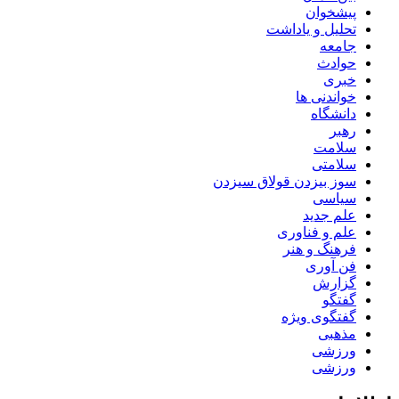
پیشخوان
تحلیل و یاداشت
جامعه
حوادث
خبری
خواندنی ها
دانشگاه
رهبر
سلامت
سلامتی
سوز بیزدن قولاق سیزدن
سیاسی
علم جدید
علم و فناوری
فرهنگ و هنر
فن آوری
گزارش
گفتگو
گفتگوی ویژه
مذهبی
ورزشی
ورزشی