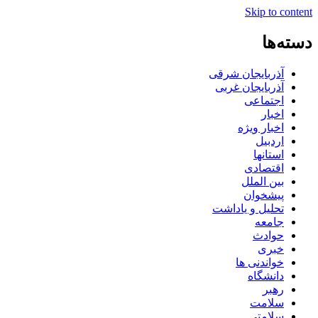
Skip to content
دسته‌ها
آذربایجان شرقی
آذربایجان غربی
اجتماعی
اخبار
اخبار ویژه
اردبیل
استانها
اقتصادی
بین الملل
پیشخوان
تحلیل و یاداشت
جامعه
حوادث
خبری
خواندنی ها
دانشگاه
رهبر
سلامت
سلامتی