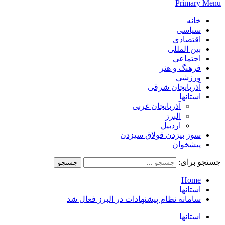
Primary Menu
خانه
سیاسی
اقتصادی
بین المللی
اجتماعی
فرهنگ و هنر
ورزشی
آذربایجان شرقی
استانها
آذربایجان غربی
البرز
اردبیل
سوز بیزدن قولاق سیزدن
پیشخوان
جستجو برای:
Home
استانها
سامانه نظام پیشنهادات در البرز فعال شد
استانها