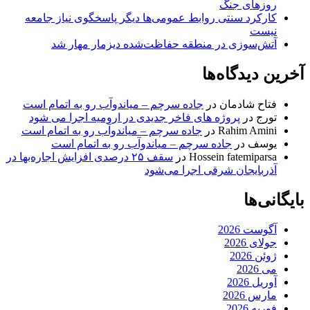
روزهای جنگ
کارکرد سنتی روابط عمومی‌ها دیگر پاسخگوی نیاز جامعه
نیست
آتش‌سوزی در منطقه حفاظت‌شده دیزمار مهار شد
آخرین دیدگاه‌ها
فتاح شادمان
در
جاده سرچم – میاندوآب رو به اتمام است
تورج
در
پروژه های فاخر جدیدی در ارومیه اجرا می شود
Rahim Amini
در
جاده سرچم – میاندوآب رو به اتمام است
یوسف
در
جاده سرچم – میاندوآب رو به اتمام است
Hossein fatemiparsa
در
سقف ۲۵ درصدی افزایش اجاره‌بها در
آذربایجان شرقی اجرا می‌شود
بایگانی‌ها
آگوست 2026
جولای 2026
ژوئن 2026
می 2026
آوریل 2026
مارس 2026
فوریه 2026