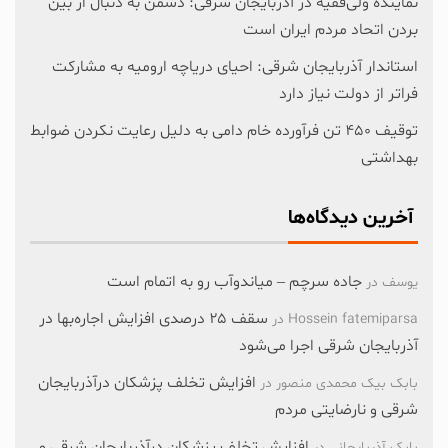
نماینده ولی‌فقیه در آذربایجان شرقی: دشمن به دنبال از بین
بردن اتحاد مردم ایران است
استاندار آذربایجان شرقی: احیای دریاچه ارومیه به مشارکت
فراتر از دولت نیاز دارد
توقیف ۴۵۰ تن فرآورده خام دامی به دلیل رعایت نکردن ضوابط
بهداشتی
آخرین دیدگاه‌ها
جاده سرچم – میاندوآب رو به اتمام است
یوسف
در
سقف ۲۵ درصدی افزایش اجاره‌بها در
Hossein fatemiparsa
در
آذربایجان شرقی اجرا می‌شود
افزایش تخلف پزشکان درآذربایجان
بابک بیک محمدی منصور
در
شرقی و نارضایتی مردم
افزایش تخلف پزشکان درآذربایجان شرقی و
بابک آذربایجانی
در