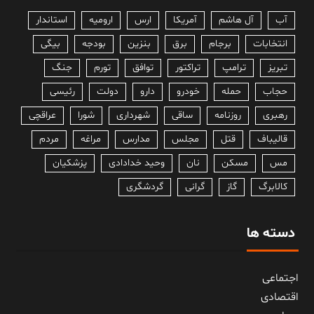
آب
آل هاشم
آمریکا
ارس
ارومیه
استاندار
انتخابات
برجام
برق
بنزین
بودجه
بیگی
تبریز
ترامپ
تراکتور
توافق
تورم
جنگ
حجاب
حمله
خودرو
دارو
دولت
رئیسی
رهبری
روزنامه
ساقی
شهرداری
شورا
عراقچی
قالیباف
قتل
مجلس
مدارس
مراغه
مردم
مس
مسکن
نان
وحید خدادادی
پزشکیان
کالابرگ
گاز
گرانی
گردشگری
دسته ها
اجتماعی
اقتصادی