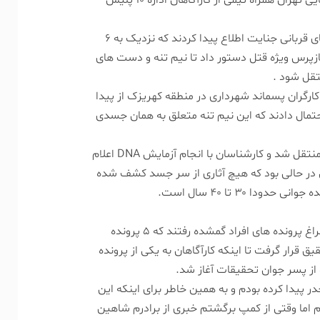
بدین ترتیب بازپرس محمد جواد هاشمی از شعبه ۵ دادسرای امور جنایی تهران همراه تیمی از کارآگاهان اداره ۱۰ پلیس
کارشناسان پزشکی قانونی در بررسی های فنی روی نیم تنه و دست های قربانی جنایت اطلاع پیدا کردند که نزدیک به ۶
زپرس ویژه قتل دستور داد تا نیم تنه و دست های
قل شود .
ارگران پسماند شهرداری در منطقه کهریزک از پیدا
حتمال دادند که این نیم تنه متعلق به همان جسدی
بدین ترتیب نیم تنه پایین جسد نیز برای اطمینان به پزشکی قانونی منتقل شد و کارشناسان با انجام آزمایش DNA اعلام
 و این در حالی بود که هیچ آثاری از سر جسد کشف شده
۳۰ تا ۴۰ سال است.
تیم پلیس جنایی تهران در گام نخست با دستور بازپرس پرونده به سراغ پرونده های افراد گمشده رفتند که ۵ پرونده
قرار گرفت تا اینکه کارآگاهان به یکی از پرونده
 از پسر جوان تحقیقات آغاز شد.
ر پیدا کرده بودم و به همین خاطر برای اینکه این
م اما وقتی از کمپ برگشتم خبری از برادرم شاهین