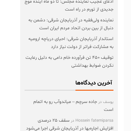
ادعای عجیب نماینده مجلس: تا دو ماه آینده موج
جدیدی از تورم در راه است
نماینده ولی‌فقیه در آذربایجان شرقی: دشمن به
دنبال از بین بردن اتحاد مردم ایران است
استاندار آذربایجان شرقی: احیای دریاچه ارومیه
به مشارکت فراتر از دولت نیاز دارد
توقیف ۴۵۰ تن فرآورده خام دامی به دلیل رعایت
نکردن ضوابط بهداشتی
آخرین دیدگاه‌ها
جاده سرچم – میاندوآب رو به اتمام
یوسف
در
است
سقف ۲۵ درصدی
Hossein fatemiparsa
در
افزایش اجاره‌بها در آذربایجان شرقی اجرا می‌شود