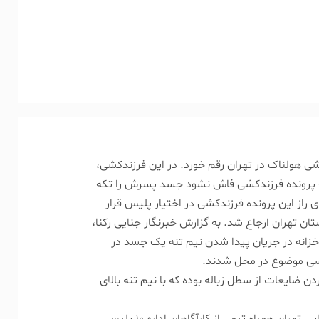
ی هولناک در تهران رقم خورد. در این فرزندکشی،
نکه پرونده فرزندکشی فاش نشود جسد پسرش را تکه
ی راز این پرونده فرزندکشی در اختیار پلیس قرار
ان تهران ارجاع شد. به گزارش خبرنگار جنایی رکنا،
عت ۱۱ صبح چهارشنبه ۲۲ مرداد سال گذشته، ماموران کلانتری ۱۶۰ خزانه در جریان پیدا شدن نیم تنه یک جسد در
بررسی موضوع در محل شدند.
ن ضایعات از سطل زباله بوده که با نیم تنه بالای