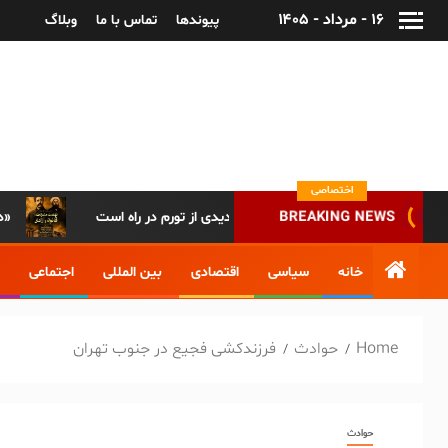
۱۶ - مرداد - ۱۴۰۵
پیوندها
تماس با ما
وبلاگ
پایگاه خبری-تحلیلی روزنامه ساقی آذربایجان
اختصاصی
جلس: تا دو ماه آینده موج جدیدی از تورم در راه است
دسترسی همگانی به مراسم باشکوه روز مشروطه تاریخ ایران/ پخش زنده مراسم روز مشروطه تبریز از «آپارات»
BREAKING NEWS
خانه
سیاسی
اقتصادی
بین المللی
اجتماعی
Home
حوادث
فرزندکشی فجیع در جنوب تهران
حوادث