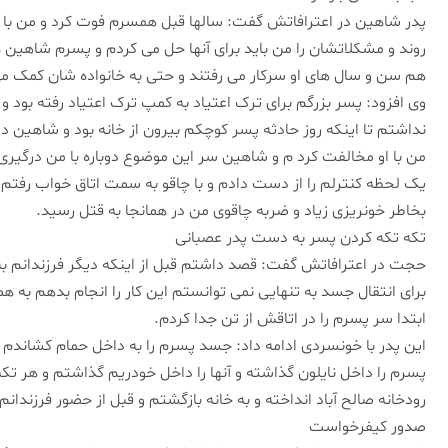
پدر شاهین در اعترافاتش گفت: سالها قبل همسرم فوت کرد و من با پ
روند و مشکلاتشان را من باید برای آنها حل می کردم و پسرم شاهین 
هم سن و سال های او سرکار می رفتند و حتی به خانواده شان کمک می
وی افزود: پسر بزرگم برای ترک اعتیاد به کمپ ترک اعتیاد رفته بود 
نداشتم تا اینکه روز حادثه پسر کوچکم بیرون از خانه بود و شاهین در
من با او مخالفت کرد م و شاهین سر این موضوع دوباره با من درگیر
یک لحظه کنترلم را از دست دادم و با چاقو به سمت اتاق خواب رفتم 
بخاطر خونریزی زیاد و ضربه چاقوی من در همانجا به قتل رسید.
تکه تکه کردن پسر به دست پدر عصبانی
حجت در اعترافاتش گفت: قصد داشتم قبل از اینکه دیگر فرزندانم به خ
برای انتقال جسد به تنهایی نمی توانستم این کار را انجام بدهم به هم
ابتدا سر پسرم را در اتاقش از تن جدا کردم.
این پدر با خونسردی ادامه داد: جسد پسرم را به داخل حمام کشاندم 
پسرم را داخل نایلون گذاشته و آنها را داخل خودریم گذاشتم و هر تک
رودخانه صالح آباد انداخته و به خانه بازگشتم و قبل از حضور فرزندانم
صدور کیفرخواست