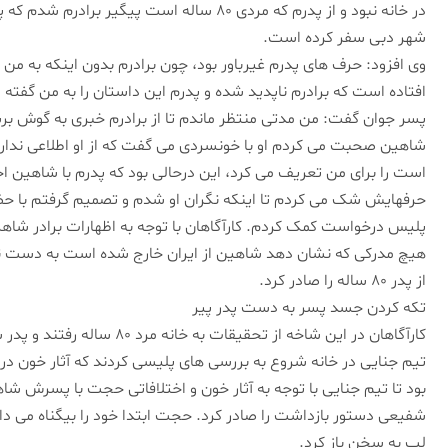
در خانه نبود و از پدرم که مردی ۸۰ ساله است پی
شهر دبی سفر کرده است.
وی افزود: حرف های پدرم غیرباور بود، چون برادرم بدون اینکه به من ح
افتاده است که برادرم ناپدید شده و پدرم این داستان را به من گفته
پسر جوان گفت: من مدتی منتظر ماندم تا از برادرم خبری به گوش برسد
شاهین صحبت می کردم او با خونسردی می گفت که از او اطلاعی ندارم
است را برای من تعریف می کرد، این درحالی بود که پدرم با شاهین 
حرفهایش شک می کردم تا اینکه نگران او شدم و تصمیم گرفتم با حضور
پلیس درخواست کمک کردم. کارآگاهان با توجه به اظهارات برادر شاهی
هیچ مدرکی که نشان دهد شاهین از ایران خارج شده است به دست ن
از پدر ۸۰ ساله را صادر کرد.
تکه کردن جسد پسر به دست پدر پیر
کارآگاهان در این شاخه از تحقیق
تیم جنایی در خانه شروع به بررسی های پلیسی کردند که آثار خون در 
بود تا تیم جنایی با توجه به آثار خون و اختلافاتی حجت با پسرش ش
شفیعی دستور بازداشت را صادر کرد. حجت ابتدا خود را بیگناه می د
لب به سخن باز کرد.